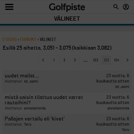
VÄLINEET
ETUSIVU
›
FOORUMIT
›
VÄLINEET
Esillä 25 aihetta, 3,051 - 3,075 (kaikkiaan 3,082)
…
1
2
3
122
123
124
uudet mailat…
23 vuotta, 6
kuukautta sitten
Aloittanut:
sir_sami
sir_sami
mistä saisin tilattua uudet varret
23 vuotta, 6
rautoihini?
kuukautta sitten
Aloittanut:
annelammila
annelammila
Pallojen vertailu eli ’kivet’
23 vuotta, 6
kuukautta sitten
Aloittanut:
Teru
Teru