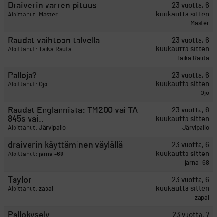
Draiverin varren pituus
23 vuotta, 6
kuukautta sitten
Aloittanut:
Master
Master
Raudat vaihtoon talvella
23 vuotta, 6
kuukautta sitten
Aloittanut:
Taika Rauta
Taika Rauta
Palloja?
23 vuotta, 6
kuukautta sitten
Aloittanut:
Ojo
Ojo
Raudat Englannista: TM200 vai TA
23 vuotta, 6
845s vai..
kuukautta sitten
Aloittanut:
Järvipallo
Järvipallo
draiverin käyttäminen väylällä
23 vuotta, 6
kuukautta sitten
Aloittanut:
jarna -68
jarna -68
Taylor
23 vuotta, 6
kuukautta sitten
Aloittanut:
zapal
zapal
Pallokysely
23 vuotta, 7