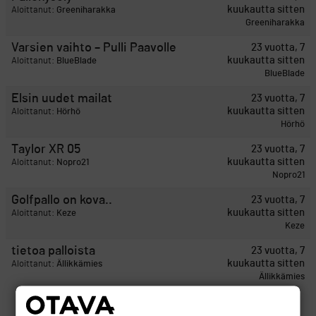
kuukautta sitten
Aloittanut:
Greeniharakka
Greeniharakka
Varsien vaihto – Pulli Paavolle
23 vuotta, 7
kuukautta sitten
Aloittanut:
BlueBlade
BlueBlade
Elsin uudet mailat
23 vuotta, 7
kuukautta sitten
Aloittanut:
Hörhö
Hörhö
Taylor XR 05
23 vuotta, 7
kuukautta sitten
Aloittanut:
Nopro21
Nopro21
Golfpallo on kova..
23 vuotta, 7
kuukautta sitten
Aloittanut:
Keze
Keze
tietoa palloista
23 vuotta, 7
kuukautta sitten
Aloittanut:
Ällikkämies
Ällikkämies