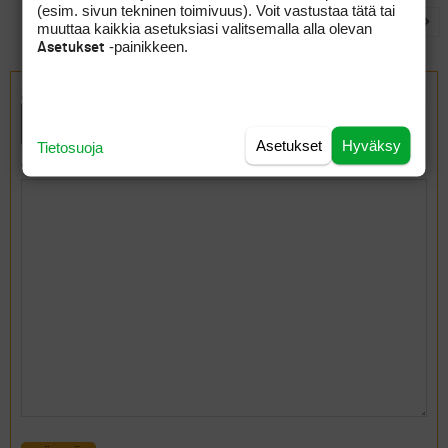
(esim. sivun tekninen toimivuus). Voit vastustaa tätä tai
…
1
2
3
122
123
124
muuttaa kaikkia asetuksiasi valitsemalla alla olevan
-painikkeen.
Asetukset
Luo uusi aihe alueelle “Välineet”
Aiheen otsikko (maksimipituus: 80):
Asetukset
Hyväksy
Tietosuoja
Viesti: