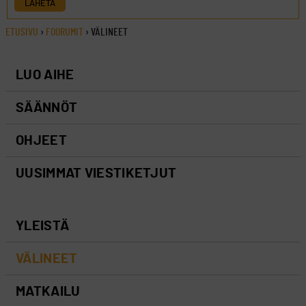
LÄHETÄ
ETUSIVU
›
FOORUMIT
›
VÄLINEET
LUO AIHE
SÄÄNNÖT
OHJEET
UUSIMMAT VIESTIKETJUT
YLEISTÄ
VÄLINEET
MATKAILU