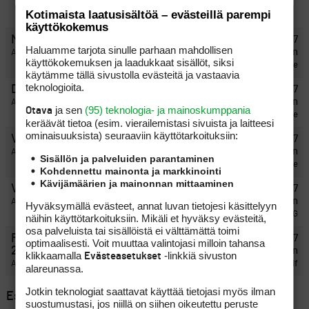
Kotimaista laatusisältöä – evästeillä parempi
käyttökokemus
Mistä ensimmäiset puumailat?
23 vuotta, 7
Haluamme tarjota sinulle parhaan mahdollisen
kuukautta sitten
Aloittanut:
Keze
käyttökokemuksen ja laadukkaat sisällöt, siksi
Keze
käytämme tällä sivustolla evästeitä ja vastaavia
teknologioita.
Draiverit
23 vuotta, 7
kuukautta sitten
Aloittanut:
backtee
ja sen
(95) teknologia- ja mainoskumppania
Otava
backtee
keräävät tietoa (esim. vierailemis­tasi sivuista ja laitteesi
ominaisuuk­sista) seuraaviin käyttötarkoituksiin:
Varret lyhemmäksi
23 vuotta, 7
kuukautta sitten
Aloittanut:
penalttipave
Sisällön ja palveluiden parantaminen
penalttipave
Kohdennettu mainonta ja markkinointi
Kävijämäärien ja mainonnan mittaaminen
Varsien vaihto
23 vuotta, 7
kuukautta sitten
Aloittanut:
MacG
Hyväksymällä evästeet, annat luvan tietojesi käsittelyyn
MacG
näihin käyttötarkoituksiin. Mikäli et hyväksy evästeitä,
osa palveluista tai sisällöistä ei välttämättä toimi
FGT:lla sallittavat draiverit kaudella
23 vuotta, 7
optimaalisesti. Voit muuttaa valintojasi milloin tahansa
2003
kuukautta sitten
klikkaamalla
-linkkiä sivuston
Evästeasetukset
Aloittanut:
Vilugolf
Vilugolf
alareunassa.
Jotkin teknologiat saattavat käyttää tietojasi myös ilman
Esillä 25 aihetta, 3,051 - 3,075 (kaikkiaan 3,082)
suostumustasi, jos niillä on siihen oikeutettu peruste