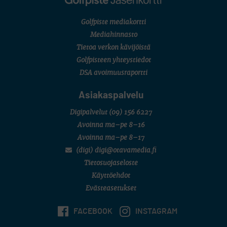
Golfpiste mediakortti
Mediahinnasto
Tietoa verkon kävijöistä
Golfpisteen yhteystiedot
DSA avoimuusraportti
Asiakaspalvelu
Digipalvelut
(09) 156 6227
Avoinna ma–pe 8–16
Avoinna ma–pe 8–17
(digi) digi@otavamedia.fi
Tietosuojaseloste
Käyttöehdot
Evästeasetukset
FACEBOOK
INSTAGRAM