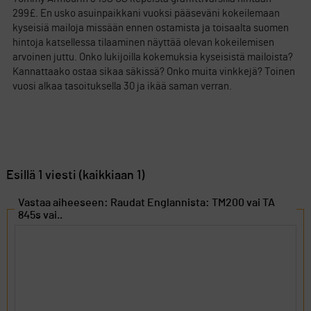
299£. En usko asuinpaikkani vuoksi pääseväni kokeilemaan
kyseisiä mailoja missään ennen ostamista ja toisaalta suomen
hintoja katsellessa tilaaminen näyttää olevan kokeilemisen
arvoinen juttu. Onko lukijoilla kokemuksia kyseisistä mailoista?
Kannattaako ostaa sikaa säkissä? Onko muita vinkkejä? Toinen
vuosi alkaa tasoituksella 30 ja ikää saman verran.
Esillä 1 viesti (kaikkiaan 1)
Vastaa aiheeseen: Raudat Englannista: TM200 vai TA
845s vai..