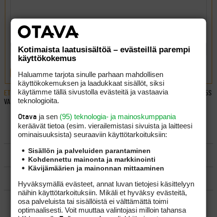
Kotimaista laatusisältöä – evästeillä parempi
käyttökokemus
LÄHETÄ
Haluamme tarjota sinulle parhaan mahdollisen
käyttökokemuksen ja laadukkaat sisällöt, siksi
käytämme tällä sivustolla evästeitä ja vastaavia
ETUSIVU
›
FOORUMIT
›
VÄLINEET
›
RAUDAT ENGLANNISTA: TM200 VAI TA 845S
teknologioita.
VAI..
ja sen
(95) teknologia- ja mainoskumppania
Otava
keräävät tietoa (esim. vierailemis­tasi sivuista ja laitteesi
LUO AIHE
ominaisuuk­sista) seuraaviin käyttötarkoituksiin:
Sisällön ja palveluiden parantaminen
SÄÄNNÖT
Kohdennettu mainonta ja markkinointi
Kävijämäärien ja mainonnan mittaaminen
OHJEET
Hyväksymällä evästeet, annat luvan tietojesi käsittelyyn
näihin käyttötarkoituksiin. Mikäli et hyväksy evästeitä,
osa palveluista tai sisällöistä ei välttämättä toimi
UUSIMMAT VIESTIKETJUT
optimaalisesti. Voit muuttaa valintojasi milloin tahansa