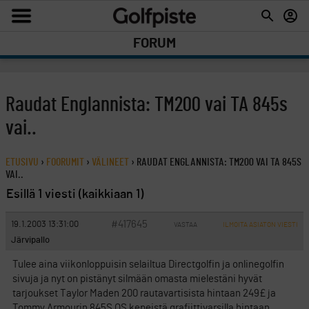
FORUM
Raudat Englannista: TM200 vai TA 845s
vai..
ETUSIVU
›
FOORUMIT
›
VÄLINEET
›
RAUDAT ENGLANNISTA: TM200 VAI TA 845S
VAI..
Esillä 1 viesti (kaikkiaan 1)
#417645
19.1.2003 13:31:00
VASTAA
ILMOITA ASIATON VIESTI
Järvipallo
Tulee aina viikonloppuisin selailtua Directgolfin ja onlinegolfin
sivuja ja nyt on pistänyt silmään omasta mielestäni hyvät
tarjoukset Taylor Maden 200 rautavartisista hintaan 249£ ja
Tommy Armourin 845S OS kepeistä grafiittivarsilla hintaan