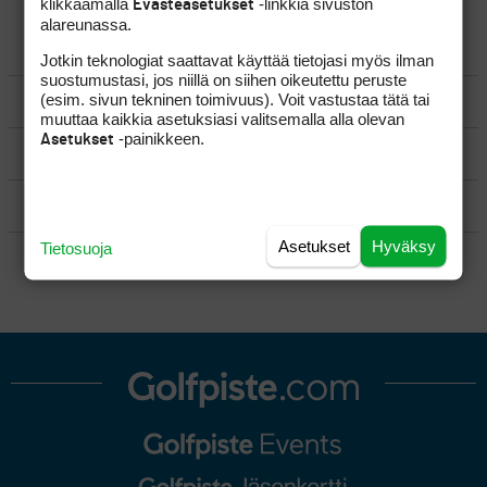
klikkaamalla
-linkkiä sivuston
Evästeasetukset
alareunassa.
YLEISTÄ
Jotkin teknologiat saattavat käyttää tietojasi myös ilman
suostumustasi, jos niillä on siihen oikeutettu peruste
(esim. sivun tekninen toimivuus). Voit vastustaa tätä tai
VÄLINEET
muuttaa kaikkia asetuksiasi valitsemalla alla olevan
-painikkeen.
Asetukset
MATKAILU
KILPAGOLF & HARJOITTELU
Asetukset
Hyväksy
Tietosuoja
SÄÄNNÖT