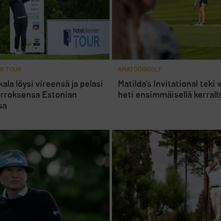
R TOUR
AMATÖÖRIGOLF
ala löysi vireensä ja pelasi
Matilda’s Invitational teki
erroksensa Estonian
heti ensimmäisellä kerrall
sa