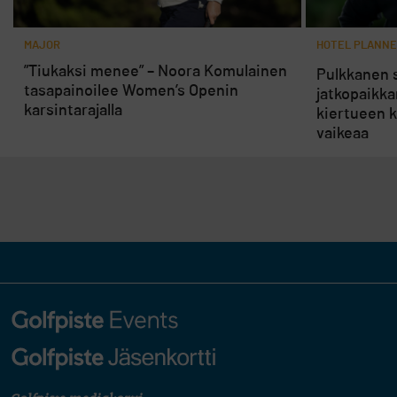
MAJOR
HOTEL PLANNE
”Tiukaksi menee” – Noora Komulainen
Pulkkanen s
tasapainoilee Women’s Openin
jatkopaikka
karsintarajalla
kiertueen k
vaikeaa