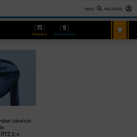
HAKU
KIRJAUDU
[
15
]
[
9
]
Kilpailua
Suomalaista
ndan takaisin
le
 RTZ 2:n