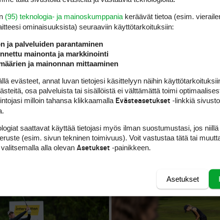
en
(95) teknologia- ja mainoskumppania
keräävät tietoa (esim. vieraile
laitteesi ominaisuuk­sista) seuraaviin käyttötarkoituksiin:
ön ja palveluiden parantaminen
nettu mainonta ja markkinointi
määrien ja mainonnan mittaaminen
 evästeet, annat luvan tietojesi käsittelyyn näihin käyttötarkoituksiin
HOTEL PLANNER TOUR
teitä, osa palveluista tai sisällöistä ei välttämättä toimi optimaalisest
a tukkii suomalaisten
Isännät veivät ”Viro–Suom
intojasi milloin tahansa klikkaamalla
-linkkiä sivust
Evästeasetukset
a.
 huippukiertueita jo Nordic
maaottelun”, Estonian Cha
voitto matkasi Skotlantiin
logiat saattavat käyttää tietojasi myös ilman suostumustasi, jos niillä
peruste (esim. sivun tekninen toimivuus). Voit vastustaa tätä tai muutt
 valitsemalla alla olevan
-painikkeen.
Asetukset
Asetukset