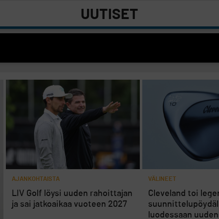
UUTISET
AJANKOHTAISTA
VÄLINEET
LIV Golf löysi uuden rahoittajan
Cleveland toi lege
ja sai jatkoaikaa vuoteen 2027
suunnittelupöydäl
luodessaan uuden