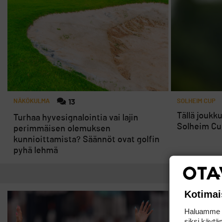
NÄKÖKULMA
13
SOLHEIM CUP
Tällä joukk
Turhaa hyvesignalointia vai lajin
Solheim Cu
perimmäisen olemuksen
kunnioittamista? Säännöt ovat golfin
pyhä lehmä
Kotimai
Haluamme ta
siksi käytäm