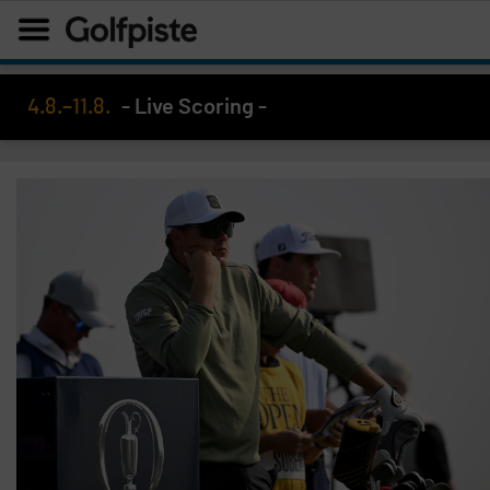
4.8.–11.8.
- Live Scoring -