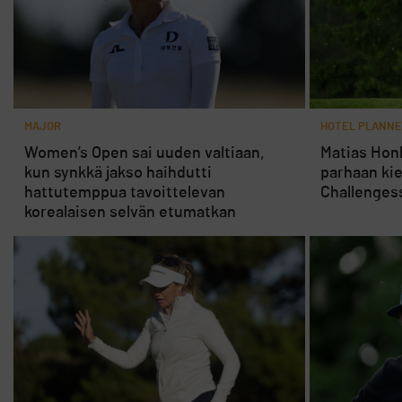
MAJOR
HOTEL PLANNE
Women’s Open sai uuden valtiaan,
Matias Honk
kun synkkä jakso haihdutti
parhaan ki
hattutemppua tavoittelevan
Challenges
korealaisen selvän etumatkan