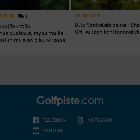
R TOUR
1
SM-KILPAILUT
Otto Vanhatalo paineli Sh
aa jännittää
SM-kultaan kenttäennätyk
nsa puolesta, myös muilla
ärkinimillä on ollut Virossa
FACEBOOK
INSTAGRAM
YOUTUBE