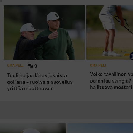
OMA PELI
9
OMA PELI
Voiko tavallinen v
Tuuli huijaa lähes jokaista
parantaa svingiä?
golfaria – ruotsalaissovellus
hallitseva mestari
yrittää muuttaa sen