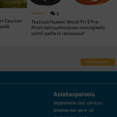
VÄLINEET
2
ort Coursen
Testissä Huawei Watch Fit 5 Pro:
sellä
Miten kohtuuhintainen monilajikello
toimii golfarin ranteessa?
SEURAAVAT
Asiakaspalvelu
Digipalvelut
(09) 156 6227
Avoinna ma–pe 8–16