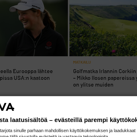
MATKAILU
ueella Eurooppa lähtee
Golfmatka Irlannin Corkiin
pissa USA:n kaatoon
– Mikko Ilosen papereissa 
on ylitse muiden
sta laatusisältöä – evästeillä parempi käyttök
rjota sinulle parhaan mahdollisen käyttökokemuksen ja laadukkaat s
me tällä sivustolla evästeitä ja vastaavia teknologioita.