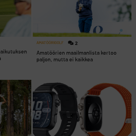
AMATÖÖRIGOLF
2
 vaikutuksen
Amatöörien maailmanlista kertoo
a
paljon, mutta ei kaikkea