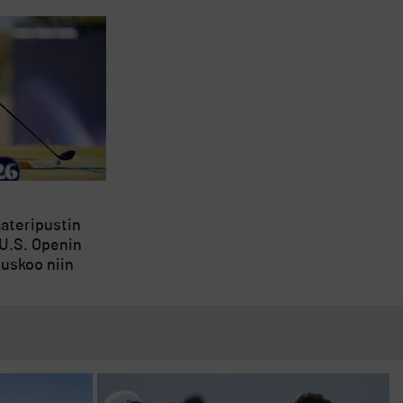
aateripustin
 U.S. Openin
 uskoo niin