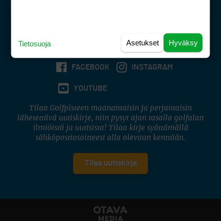
(digi) digi@otavamedia.fi
Tietosuojaseloste
Käyttöehdot
Asetukset
Hyväksy
Tietosuoja
Evästeasetukset
FACEBOOK
INSTAGRAM
YOUTUBE
Tilaa Golfpisteen maanantaisin ja perjantaisin
lähetettävä uutiskirje, niin pysyt ajan tasalla golfalan
ilmiöistä ja uutisista! Tilaa kirje syöttämällä
sähköpostiosoitteesi alla olevaan kenttään.
Tilaa uutiskirje