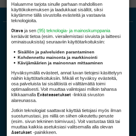
Haluamme tarjota sinulle parhaan mahdollisen
käyttökokemuksen ja laadukkaat sisällöt, siksi
käytämme tällä sivustolla evästeitä ja vastaavia
teknologioita.
ja sen
(95) teknologia- ja mainoskumppania
Otava
keräävät tietoa (esim. vierailemis­tasi sivuista ja laitteesi
ominaisuuk­sista) seuraaviin käyttötarkoituksiin:
Sisällön ja palveluiden parantaminen
Kohdennettu mainonta ja markkinointi
Kävijämäärien ja mainonnan mittaaminen
Golfpiste mediakortti
Mediahinnasto
Hyväksymällä evästeet, annat luvan tietojesi käsittelyyn
näihin käyttötarkoituksiin. Mikäli et hyväksy evästeitä,
Tietoa verkon kävijöistä
osa palveluista tai sisällöistä ei välttämättä toimi
Golfpisteen yhteystiedot
optimaalisesti. Voit muuttaa valintojasi milloin tahansa
klikkaamalla
-linkkiä sivuston
Evästeasetukset
DSA avoimuusraportti
alareunassa.
Asiakaspalvelu
Jotkin teknologiat saattavat käyttää tietojasi myös ilman
suostumustasi, jos niillä on siihen oikeutettu peruste
Digipalvelut
(09) 156 6227
(esim. sivun tekninen toimivuus). Voit vastustaa tätä tai
Avoinna ma–pe 8–16
muuttaa kaikkia asetuksiasi valitsemalla alla olevan
-painikkeen.
Asetukset
Avoinna ma–pe 8–17