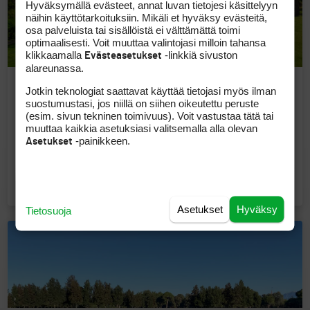
Hyväksymällä evästeet, annat luvan tietojesi käsittelyyn
näihin käyttötarkoituksiin. Mikäli et hyväksy evästeitä,
osa palveluista tai sisällöistä ei välttämättä toimi
optimaalisesti. Voit muuttaa valintojasi milloin tahansa
klikkaamalla
-linkkiä sivuston
Evästeasetukset
alareunassa.
Jotkin teknologiat saattavat käyttää tietojasi myös ilman
ESPANJA
suostumustasi, jos niillä on siihen oikeutettu peruste
Etenkin eteläisen Espanjan ja Välimeren ranta-alueen golfkentät
(esim. sivun tekninen toimivuus). Voit vastustaa tätä tai
ovat suomalaisten suosikkeja. Aurinko, lämpö ja laadukas golf
muuttaa kaikkia asetuksiasi valitsemalla alla olevan
ovat houkutteleva yhdistelmä ja golfia voi pelata ympäri vuoden.
-painikkeen.
Asetukset
Lomaresorttien ohella golfkenttiä on ympäri maata pohjoista
myöten. Myös Kanariansaaret sekä Mallorca ovat suosittuja
golfkohteita, ja syystä!
KENTTÄÄ
KLUBIA
521
435
Asetukset
Hyväksy
Tietosuoja