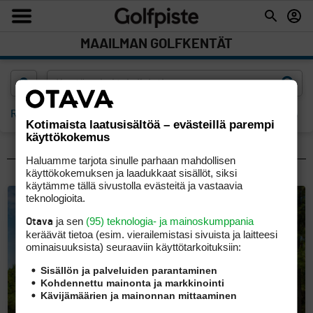
MAAILMAN GOLFKENTÄT
Rajaa
Kartta
Kotimaista laatusisältöä – evästeillä parempi
käyttökokemus
SUOSITUIMMAT MAAT
Haluamme tarjota sinulle parhaan mahdollisen
käyttökokemuksen ja laadukkaat sisällöt, siksi
käytämme tällä sivustolla evästeitä ja vastaavia
teknologioita.
ja sen
(95) teknologia- ja mainoskumppania
Otava
keräävät tietoa (esim. vierailemis­tasi sivuista ja laitteesi
ominaisuuk­sista) seuraaviin käyttötarkoituksiin:
Sisällön ja palveluiden parantaminen
Kohdennettu mainonta ja markkinointi
Kävijämäärien ja mainonnan mittaaminen