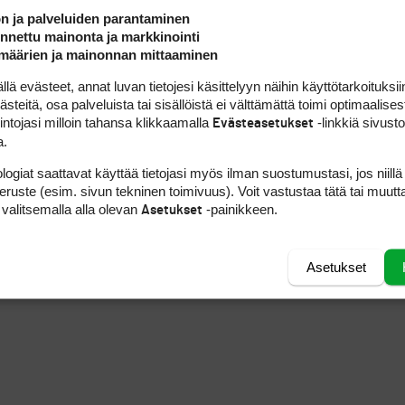
ön ja palveluiden parantaminen
nettu mainonta ja markkinointi
määrien ja mainonnan mittaaminen
 evästeet, annat luvan tietojesi käsittelyyn näihin käyttötarkoituksiin
teitä, osa palveluista tai sisällöistä ei välttämättä toimi optimaalisest
intojasi milloin tahansa klikkaamalla
-linkkiä sivust
Evästeasetukset
a.
logiat saattavat käyttää tietojasi myös ilman suostumustasi, jos niillä
peruste (esim. sivun tekninen toimivuus). Voit vastustaa tätä tai muutt
 valitsemalla alla olevan
-painikkeen.
Asetukset
Asetukset