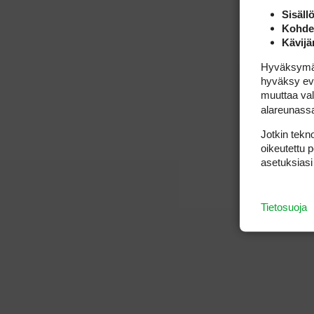
Sisäll
Kohden
Kävijä
Hyväksymällä
hyväksy eväs
muuttaa val
alareunass
Jotkin tekno
oikeutettu 
asetuksiasi
Tietosuoja