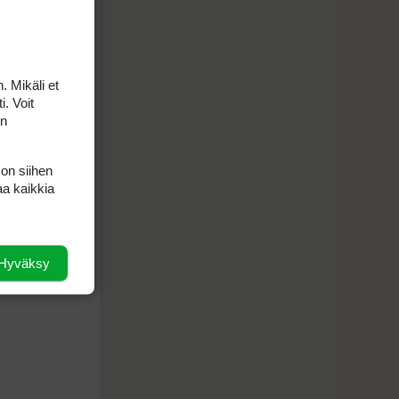
. Mikäli et
i. Voit
on
 on siihen
aa kaikkia
Hyväksy