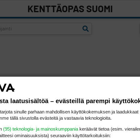
KENTTÄOPAS SUOMI
sta laatusisältöä – evästeillä parempi käyttök
rjota sinulle parhaan mahdollisen käyttökokemuksen ja laadukkaat s
me tällä sivustolla evästeitä ja vastaavia teknologioita.
en
(95) teknologia- ja mainoskumppania
keräävät tietoa (esim. vieraile
laitteesi ominaisuuk­sista) seuraaviin käyttötarkoituksiin: