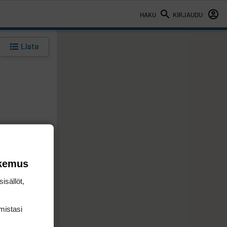
HAKU
KIRJAUDU
Lista
okemus
isällöt,
mis­tasi