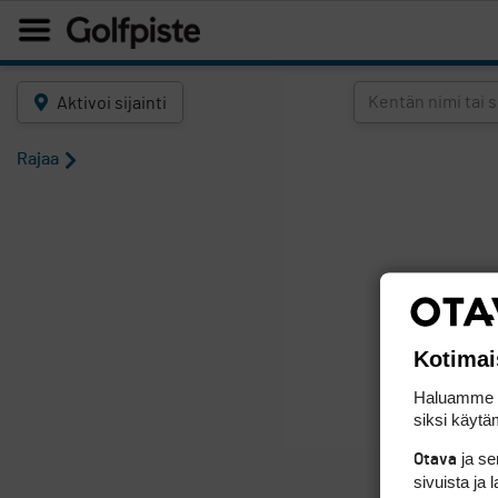
Aktivoi sijainti
Rajaa
Kotimai
Haluamme ta
siksi käytäm
ja s
Otava
sivuista ja 