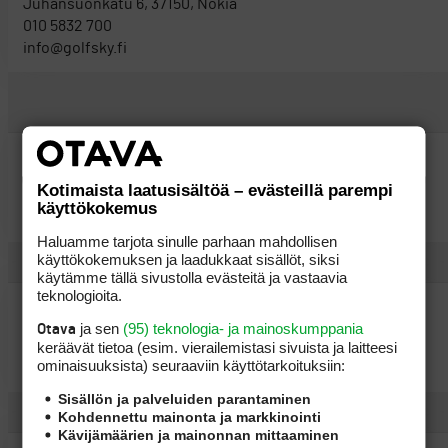
Juhansuonkatu 6, 37150, Nokia
010 5832 700
info@golfsky.fi
Golfpoint
Kotimaista laatusisältöä – evästeillä parempi
Saksalankatu 4-6, 15100, Lahti
käyttökokemus
010 - 422 2311
Haluamme tarjota sinulle parhaan mahdollisen
käyttökokemuksen ja laadukkaat sisällöt, siksi
käytämme tällä sivustolla evästeitä ja vastaavia
teknologioita.
Golfsuperstore
ja sen
(95) teknologia- ja mainoskumppania
Otava
Hämeenkatu 3, 15110, Lahti
keräävät tietoa (esim. vierailemis­tasi sivuista ja laitteesi
ominaisuuk­sista) seuraaviin käyttötarkoituksiin:
044 - 519 0458
Sisällön ja palveluiden parantaminen
Kohdennettu mainonta ja markkinointi
Kävijämäärien ja mainonnan mittaaminen