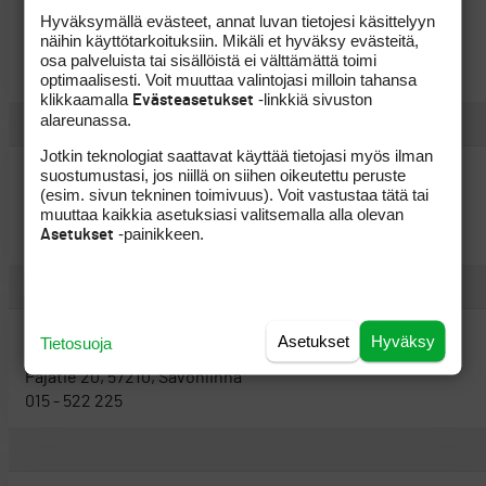
J-Trading Oy
Hyväksymällä evästeet, annat luvan tietojesi käsittelyyn
näihin käyttötarkoituksiin. Mikäli et hyväksy evästeitä,
Kuriiritie 15, 01510, Vantaa
osa palveluista tai sisällöistä ei välttämättä toimi
020 745 8600
optimaalisesti. Voit muuttaa valintojasi milloin tahansa
klikkaamalla
-linkkiä sivuston
Evästeasetukset
alareunassa.
Jotkin teknologiat saattavat käyttää tietojasi myös ilman
suostumustasi, jos niillä on siihen oikeutettu peruste
Savon Golftiimi Oy
(esim. sivun tekninen toimivuus). Voit vastustaa tätä tai
muuttaa kaikkia asetuksiasi valitsemalla alla olevan
Porrassalmenkatu 50, 50100, Mikkeli
-painikkeen.
Asetukset
044 - 305 0265
Savonlinnan Golfshop
Asetukset
Hyväksy
Tietosuoja
Pajatie 20, 57210, Savonlinna
015 - 522 225