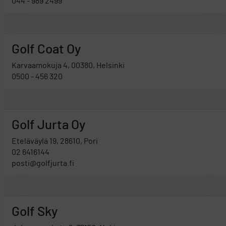
044 - 989 2499
Golf Coat Oy
Karvaamokuja 4, 00380, Helsinki
0500 - 456 320
Golf Jurta Oy
Eteläväylä 19, 28610, Pori
02 6416144
posti@golfjurta.fi
Golf Sky