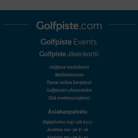
Golfpiste mediakortti
Mediahinnasto
Tietoa verkon kävijöistä
Golfpisteen yhteystiedot
DSA avoimuusraportti
Asiakaspalvelu
Digipalvelut
(09) 156 6227
Avoinna ma–pe 8–16
Avoinna ma–pe 8–17