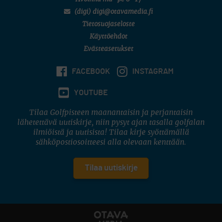
(digi) digi@otavamedia.fi
Tietosuojaseloste
Käyttöehdot
Evästeasetukset
FACEBOOK
INSTAGRAM
YOUTUBE
Tilaa Golfpisteen maanantaisin ja perjantaisin
lähetettävä uutiskirje, niin pysyt ajan tasalla golfalan
ilmiöistä ja uutisista! Tilaa kirje syöttämällä
sähköpostiosoitteesi alla olevaan kenttään.
Tilaa uutiskirje