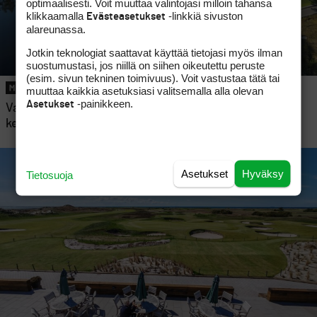
optimaalisesti. Voit muuttaa valintojasi milloin tahansa
klikkaamalla
-linkkiä sivuston
Evästeasetukset
alareunassa.
Jotkin teknologiat saattavat käyttää tietojasi myös ilman
suostumustasi, jos niillä on siihen oikeutettu peruste
(esim. sivun tekninen toimivuus). Voit vastustaa tätä tai
MAINOS
muuttaa kaikkia asetuksiasi valitsemalla alla olevan
-painikkeen.
Asetukset
Vaikuttava Rock Golf mullistaa käsityksen par 3 -
kentästä
Asetukset
Hyväksy
Tietosuoja