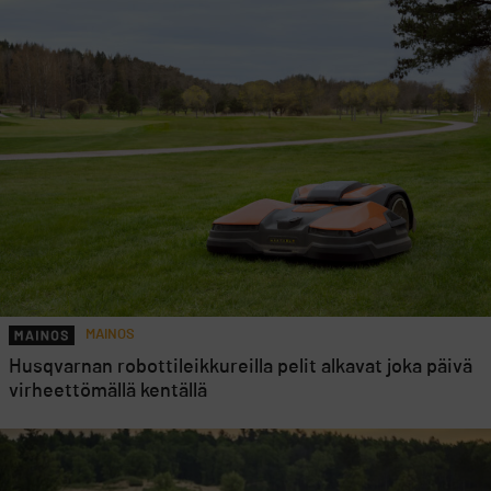
MAINOS
Husqvarnan robottileikkureilla pelit alkavat joka päivä
virheettömällä kentällä