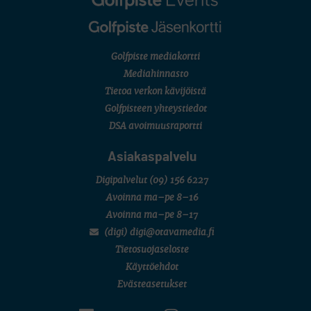
Golfpiste mediakortti
Mediahinnasto
Tietoa verkon kävijöistä
Golfpisteen yhteystiedot
DSA avoimuusraportti
Asiakaspalvelu
Digipalvelut
(09) 156 6227
Avoinna ma–pe 8–16
Avoinna ma–pe 8–17
(digi) digi@otavamedia.fi
Tietosuojaseloste
Käyttöehdot
Evästeasetukset