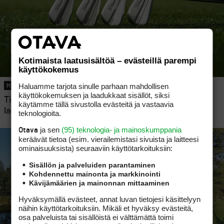
Kotimaista laatusisältöä – evästeillä parempi
käyttökokemus
Haluamme tarjota sinulle parhaan mahdollisen
MAINOS
käyttökokemuksen ja laadukkaat sisällöt, siksi
Titleistin uudet T-sarjan raudat: Golfin merkittävin
käytämme tällä sivustolla evästeitä ja vastaavia
lanseeraus 2025
teknologioita.
ja sen
(95) teknologia- ja mainoskumppania
Otava
keräävät tietoa (esim. vierailemis­tasi sivuista ja laitteesi
ominaisuuk­sista) seuraaviin käyttötarkoituksiin:
Sisällön ja palveluiden parantaminen
Kohdennettu mainonta ja markkinointi
Kävijämäärien ja mainonnan mittaaminen
Hyväksymällä evästeet, annat luvan tietojesi käsittelyyn
näihin käyttötarkoituksiin. Mikäli et hyväksy evästeitä,
osa palveluista tai sisällöistä ei välttämättä toimi