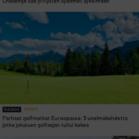
Challenge saa yritysten sydämet sykkimään
MAINOS
Parhaat golfmatkat Euroopassa: 5 unelmakohdetta,
jotka jokaisen golfaajan tulisi kokea