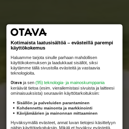
Kotimaista laatusisältöä – evästeillä parempi
käyttökokemus
Haluamme tarjota sinulle parhaan mahdollisen
käyttökokemuksen ja laadukkaat sisällöt, siksi
käytämme tällä sivustolla evästeitä ja vastaavia
teknologioita.
ja sen
(95) teknologia- ja mainoskumppania
Otava
keräävät tietoa (esim. vierailemis­tasi sivuista ja laitteesi
ominaisuuk­sista) seuraaviin käyttötarkoituksiin:
Sisällön ja palveluiden parantaminen
Kohdennettu mainonta ja markkinointi
Kävijämäärien ja mainonnan mittaaminen
Hyväksymällä evästeet, annat luvan tietojesi käsittelyyn
näihin käyttötarkoituksiin. Mikäli et hyväksy evästeitä,