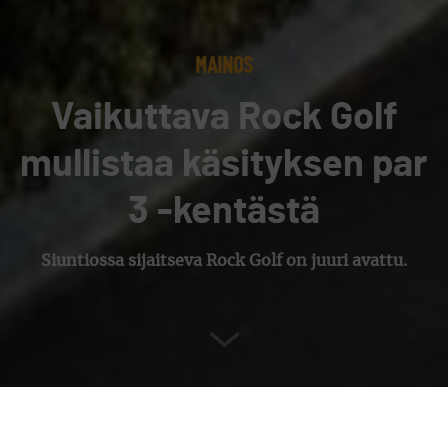
MAINOS
Vaikuttava Rock Golf
mullistaa käsityksen par
3 -kentästä
Siuntiossa sijaitseva Rock Golf on juuri avattu.
Teksti
ROCK GOLF