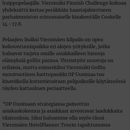
huippupelaajille. Vierumäki Finnish Challenge kokoaa
yhdeksättä kertaa peräkkäin haastajakiertueen
parhaimmiston erinomaiselle kisakentälle Cookelle
14.–17.8.
Pelaajien lisäksi Vierumäen kilpailu on upea
kokoontumispaikka eri alojen yrityksille, jotka
haluavat tarjota omille asiakkailleen hienoja
elämyksiä golfin parissa. Yhteistyön muotoja on
erilaisia, mutta esimerkiksi Vierumäki Golfin
monivuotinen luottopankki OP Uusimaa tuo
kisaviikolla kutsuvieraitaan pelipaikoille käytännössä
täyden kattauksen periaatteella.
”OP Uusimaan strategiassa painottuu
asiakaskokemus ja asiakkaat arvostavat laadukkaita
tilaisuuksia. Siksi haluamme olla myös tässä
Vierumäen HotelPlanner Tourin tapahtumassa