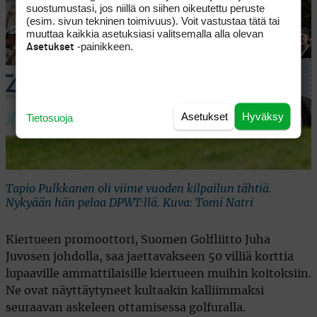
suostumustasi, jos niillä on siihen oikeutettu peruste
(esim. sivun tekninen toimivuus). Voit vastustaa tätä tai
muuttaa kaikkia asetuksiasi valitsemalla alla olevan
-painikkeen.
Asetukset
Asetukset
Hyväksy
Tietosuoja
Tapio Pulkkanen oli viime vuoden kilpailun tähtiä.
Nykyään hän pelaa DPWT:llä. Kuva: Tomi Natri
Kiertueen promoottori, Suomen Golfliitto Juha
Juvosen johdolla, saa jaettavakseen 50 villiä korttia
lupaaville ammattilaisille kiertueen muihin koitoksiin.
Ne ovat näyttäytyneet kultaakin kalliimmaksi
seuraavan askeleen ottamisessa golfuralla.