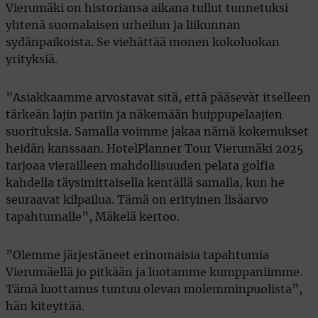
Vierumäki on historiansa aikana tullut tunnetuksi
yhtenä suomalaisen urheilun ja liikunnan
sydänpaikoista. Se viehättää monen kokoluokan
yrityksiä.
”Asiakkaamme arvostavat sitä, että pääsevät itselleen
tärkeän lajin pariin ja näkemään huippupelaajien
suorituksia. Samalla voimme jakaa nämä kokemukset
heidän kanssaan. HotelPlanner Tour Vierumäki 2025
tarjoaa vierailleen mahdollisuuden pelata golfia
kahdella täysimittaisella kentällä samalla, kun he
seuraavat kilpailua. Tämä on erityinen lisäarvo
tapahtumalle”, Mäkelä kertoo.
”Olemme järjestäneet erinomaisia tapahtumia
Vierumäellä jo pitkään ja luotamme kumppaniimme.
Tämä luottamus tuntuu olevan molemminpuolista”,
hän kiteyttää.