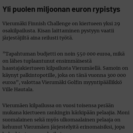
Yli puolen miljoonan euron rypistys
Vierumäki Finnish Challenge on kiertueen yksi 29
osakilpailusta. Kisan laittaminen pystyyn vaatii
järjestäjiltä aina reilusti työtä.
”Tapahtuman budjetti on noin 550 000 euroa, mikä
on lähes tuplaantunut ensimmäisestä
haastajakiertueen kilpailusta Vierumäellä. Samoin on
käynyt palkintopotille, joka on tänä vuonna 300 000
euroa”, valottaa Vierumäki Golfin myyntipäällikkö
Ville Hautala.
Vierumäen kilpailussa on vuosi toisensa perään
mukana kiertueen rankingin kärkipään pelaajia. Moni
suomalainen sekä myös ulkomaalainen pelaaja on
kehunut Vierumäen järjestelyitä erinomaisiksi, jopa