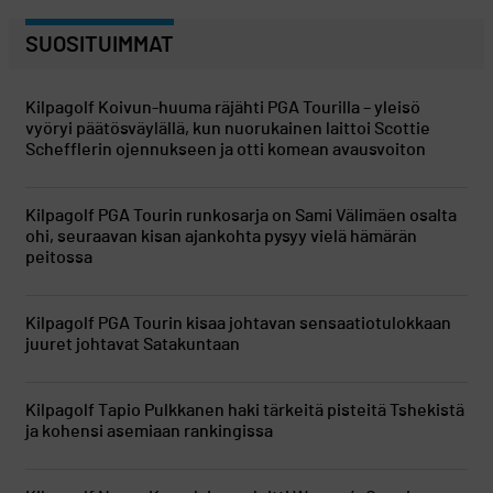
SUOSITUIMMAT
Kilpagolf
Koivun-huuma räjähti PGA Tourilla – yleisö
vyöryi päätösväylällä, kun nuorukainen laittoi Scottie
Schefflerin ojennukseen ja otti komean avausvoiton
Kilpagolf
PGA Tourin runkosarja on Sami Välimäen osalta
ohi, seuraavan kisan ajankohta pysyy vielä hämärän
peitossa
Kilpagolf
PGA Tourin kisaa johtavan sensaatiotulokkaan
juuret johtavat Satakuntaan
Kilpagolf
Tapio Pulkkanen haki tärkeitä pisteitä Tshekistä
ja kohensi asemiaan rankingissa