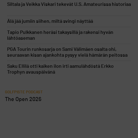
Siltala ja Veikka Viskari tekevät U.S. Amateurissa historiaa
Älä jää jumiin siihen, miltä svingi näyttää
Tapio Pulkkanen heräsi takaysillä ja rakensi hyvän
lähtöaseman
PGA Tourin runkosarja on Sami Välimäen osalta ohi,
seuraavan kisan ajankohta pysyy vielä hämärän peitossa
Saku Ellilä otti kaiken ilon irti aamulähdöstä Erkko
Trophyn avauspäivänä
GOLFPISTE PODCAST
The Open 2026