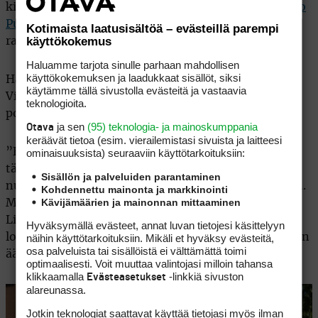
kirkkaampia valoja. Esimerkiksi
Kalle Samooja
,
Tapio
Pulkkanen
ja Oliver Lindell ovat kaikki kulkeneet
Kotimaista laatusisältöä – evästeillä parempi
käyttökokemus
raastavan matkan haastajakiertueelta eteenpäin.
Haluamme tarjota sinulle parhaan mahdollisen
käyttökokemuksen ja laadukkaat sisällöt, siksi
Hautala muistaa kolmikon edesottamukset
käytämme tällä sivustolla evästeitä ja vastaavia
Vierumäellä kuin eilisen päivän. Lindell oli tästä
teknologioita.
porukasta lahjakkain kaikista varhain.
ja sen
(95) teknologia- ja mainoskumppania
Otava
keräävät tietoa (esim. vierailemis­tasi sivuista ja laitteesi
”Hän tuli vuonna 2016 ensimmäiseen kilpailuunsa
ominaisuuk­sista) seuraaviin käyttötarkoituksiin:
täällä mopoautolla paikalle. Katselin eläväistä
Sisällön ja palveluiden parantaminen
nuorukaista ja ihmettelin, että mikäs kaveri tämä on.
Kohdennettu mainonta ja markkinointi
Kävijämäärien ja mainonnan mittaaminen
Monet sanoivat, että parin kolmen vuoden päästä
Lindell pelaa isoimmissa kinkereissä. Siihen meni
Hyväksymällä evästeet, annat luvan tietojesi käsittelyyn
lopulta paljon enemmän aikaa, mikä kertoo kiertueen
näihin käyttötarkoituksiin. Mikäli et hyväksy evästeitä,
osa palveluista tai sisällöistä ei välttämättä toimi
äärimmäisen kovasta tasosta”, Hautala muistelee.
optimaalisesti. Voit muuttaa valintojasi milloin tahansa
klikkaamalla
-linkkiä sivuston
Evästeasetukset
alareunassa.
Jotkin teknologiat saattavat käyttää tietojasi myös ilman