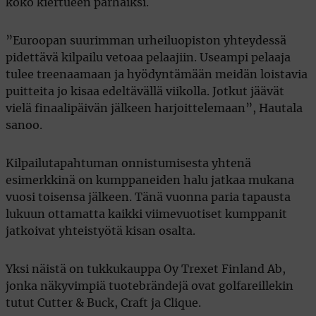
koko kiertueen parhaiksi.
”Euroopan suurimman urheiluopiston yhteydessä
pidettävä kilpailu vetoaa pelaajiin. Useampi pelaaja
tulee treenaamaan ja hyödyntämään meidän loistavia
puitteita jo kisaa edeltävällä viikolla. Jotkut jäävät
vielä finaalipäivän jälkeen harjoittelemaan”, Hautala
sanoo.
Kilpailutapahtuman onnistumisesta yhtenä
esimerkkinä on kumppaneiden halu jatkaa mukana
vuosi toisensa jälkeen. Tänä vuonna paria tapausta
lukuun ottamatta kaikki viimevuotiset kumppanit
jatkoivat yhteistyötä kisan osalta.
Yksi näistä on tukkukauppa Oy Trexet Finland Ab,
jonka näkyvimpiä tuotebrändejä ovat golfareillekin
tutut Cutter & Buck, Craft ja Clique.