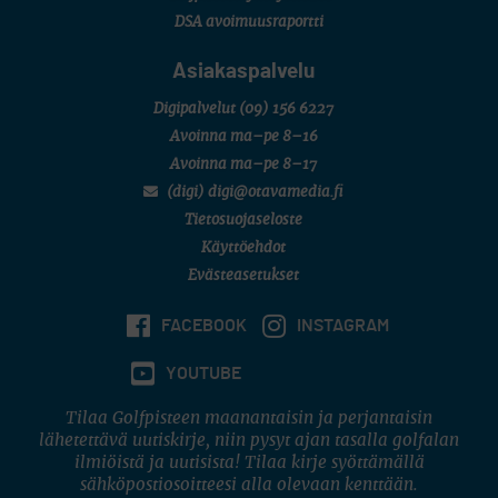
DSA avoimuusraportti
Asiakaspalvelu
Digipalvelut
(09) 156 6227
Avoinna ma–pe 8–16
Avoinna ma–pe 8–17
(digi) digi@otavamedia.fi
Tietosuojaseloste
Käyttöehdot
Evästeasetukset
FACEBOOK
INSTAGRAM
YOUTUBE
Tilaa Golfpisteen maanantaisin ja perjantaisin
lähetettävä uutiskirje, niin pysyt ajan tasalla golfalan
ilmiöistä ja uutisista! Tilaa kirje syöttämällä
sähköpostiosoitteesi alla olevaan kenttään.