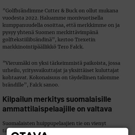
”Golfbrändimme Cutter & Buck on ollut mukana
vuodesta 2022. Haluamme monivuotisella
kumppanuudella osoittaa, että merkkimme on ja
pysyy yhtenä Suomen merkittävimpänä
golftekstiilibrändinä”, kertoo Trexetin
markkinointipäällikkö Tero Falck.
”Vierumäki on yksi tärkeimmistä paikoista, jossa
urheilu, yritysvaikuttajat ja yksittäiset kuluttajat
kohtaavat. Kokonaisuus on täydellinen talomme
brändille”, Falck sanoo.
Kilpailun merkitys suomalaisille
ammattilaispelaajille on valtava
Suomalaisten huippupelaajien tie on vienyt
tavallisesti HotelPlanner Tourin kautta kohti