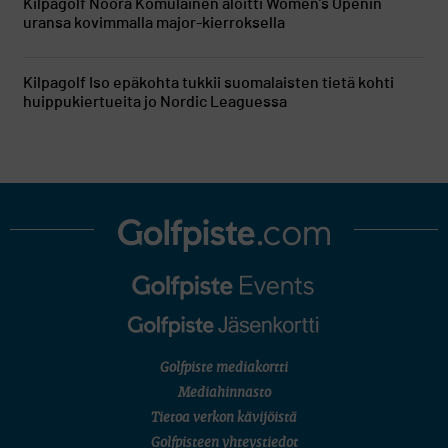
Kilpagolf
Noora Komulainen aloitti Women’s Openin
uransa kovimmalla major-kierroksella
Kilpagolf
Iso epäkohta tukkii suomalaisten tietä kohti
huippukiertueita jo Nordic Leaguessa
Golfpiste mediakortti
Mediahinnasto
Tietoa verkon kävijöistä
Golfpisteen yhteystiedot