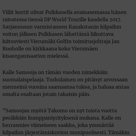
Villit kortit olivat Pulkkasella avainasemassa hänen
raivatessa tiensä DP World Tourille kaudella 2017.
Sarjanousun varmistaneen Kazakstanin kilpailun
voiton jälkeen Pulkkasen lähettämä liikuttava
kiitosviesti Vierumäki Golfin toimitusjohtaja Jan
Ruoholle on kirkkaana koko Vierumäen
kisaorganisaation mielessä.
Kalle Samooja on tämän vuoden nimekkäin
suomalaispelaaja. Turkulainen on pitänyt arvossaan
menneinä vuosina saamaansa tukea, ja haluaa antaa
omalta osaltaan jotain takaisin päin.
”Samoojan myötä Takomo on nyt toista vuotta
peräkkäin kumppaniyrityksenä mukana. Kalle on
herrasmies viimeiseen saakka, joka ymmärtää
kilpailun järjestämiskuvion monipuolisesti. Tämäkin