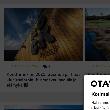
KENTTÄRANKING 2025
1
KENTTÄRANKIN
Kenttäranking 2025: Suomen parhaat
Kenttärank
klubiravintolat hurmaavat laadulla ja
nousijat ja 
elämyksillä
Kotimai
Haluamme ta
siksi käytäm