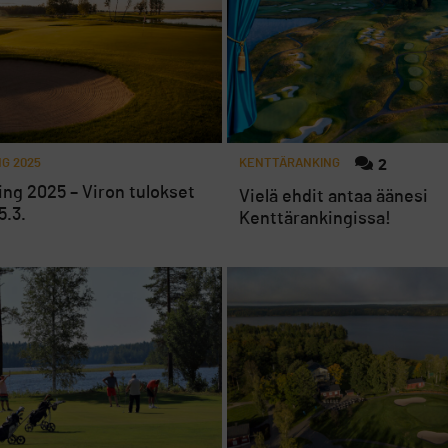
G 2025
KENTTÄRANKING
2
ng 2025 – Viron tulokset
Vielä ehdit antaa äänesi
5.3.
Kenttärankingissa!