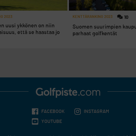
G 2023
KENTTÄRANKING 2023
10
en uusi ykkönen on niin
Suomen suurimpien kaup
isuus, että se haastaa jo
parhaat golfkentät
FACEBOOK
INSTAGRAM
YOUTUBE