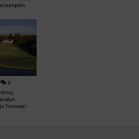
a eteenpäin
2
nking:
seudun
ja Vuosaari