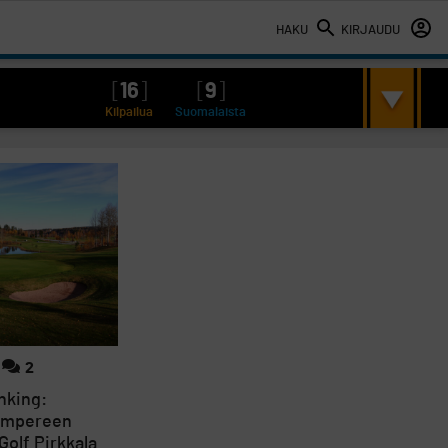
HAKU
KIRJAUDU
[
16
]
[
9
]
Kilpailua
Suomalaista
2
nking:
Tampereen
Golf Pirkkala