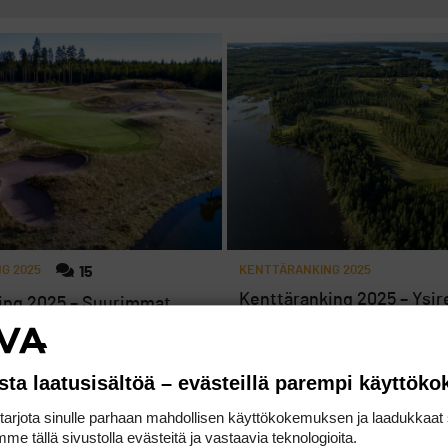
G 2025
15
KENTTÄRANKING 2025
Kenttäranking 2025 – Ysir
ing 2025 – Suurimmat
kärki ei horju
laskijat
sta laatusisältöä – evästeillä parempi käyttök
rjota sinulle parhaan mahdollisen käyttökokemuksen ja laadukkaat s
me tällä sivustolla evästeitä ja vastaavia teknologioita.