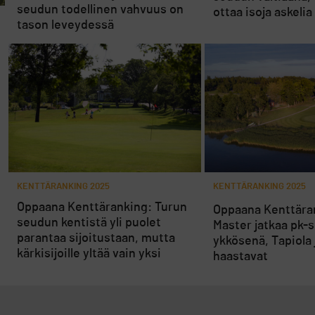
seudun todellinen vahvuus on
ottaa isoja askeli
tason leveydessä
KENTTÄRANKING 2025
KENTTÄRANKING 2025
Oppaana Kenttäranking: Turun
Oppaana Kenttära
seudun kentistä yli puolet
Master jatkaa pk-
parantaa sijoitustaan, mutta
ykkösenä, Tapiola 
kärkisijoille yltää vain yksi
haastavat