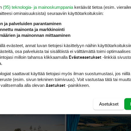
en
(95) teknologia- ja mainoskumppania
keräävät tietoa (esim. vieraile
laitteesi ominaisuuk­sista) seuraaviin käyttötarkoituksiin:
ön ja palveluiden parantaminen
nettu mainonta ja markkinointi
määrien ja mainonnan mittaaminen
 evästeet, annat luvan tietojesi käsittelyyn näihin käyttötarkoituksiin
teitä, osa palveluista tai sisällöistä ei välttämättä toimi optimaalisest
intojasi milloin tahansa klikkaamalla
-linkkiä sivust
Evästeasetukset
a.
G 2025
26
KENTTÄRANKING 2025
3
logiat saattavat käyttää tietojasi myös ilman suostumustasi, jos niillä
ing 2025 on ratkennut –
Kenttäranking 2025 – sijat
peruste (esim. sivun tekninen toimivuus). Voit vastustaa tätä tai muutt
n uusi ykkönen
 valitsemalla alla olevan
-painikkeen.
Asetukset
Asetukset