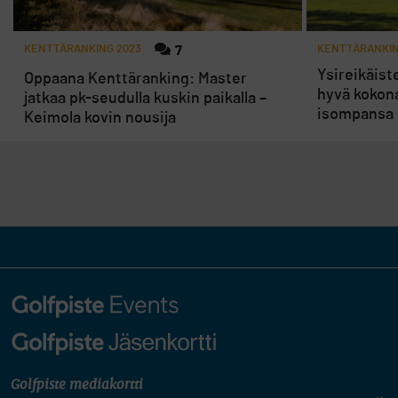
KENTTÄRANKING 2023
7
KENTTÄRANKIN
Ysireikäist
Oppaana Kenttäranking: Master
hyvä kokona
jatkaa pk-seudulla kuskin paikalla –
isompansa
Keimola kovin nousija
Golfpiste mediakortti