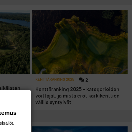
KENTTÄRANKING 2025
2
eikäisten
Kenttäranking 2025 – kategorioiden
voittajat, ja mistä erot kärkikenttien
välille syntyivät
okemus
isällöt,