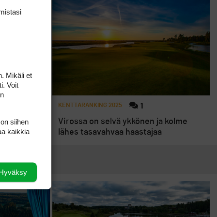
mis­tasi
. Mikäli et
i. Voit
on
KENTTÄRANKING 2025
1
 on siihen
 4–10
Virossa on selvä ykkönen ja kolme
aa kaikkia
lähes tasavahvaa haastajaa
Hyväksy