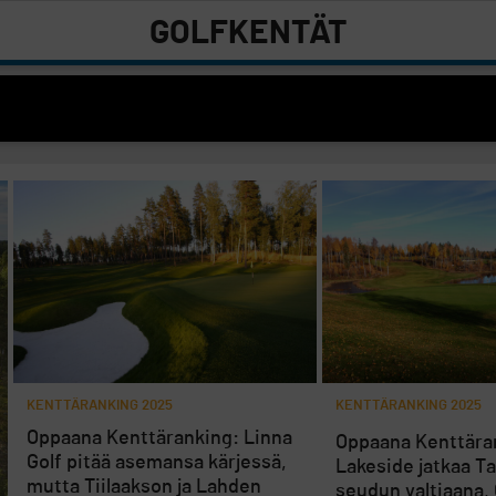
GOLFKENTÄT
KENTTÄRANKING 2025
KENTTÄRANKING 2025
Oppaana Kenttäranking: Linna
Oppaana Kenttära
Golf pitää asemansa kärjessä,
Lakeside jatkaa 
mutta Tiilaakson ja Lahden
seudun valtiaana, 