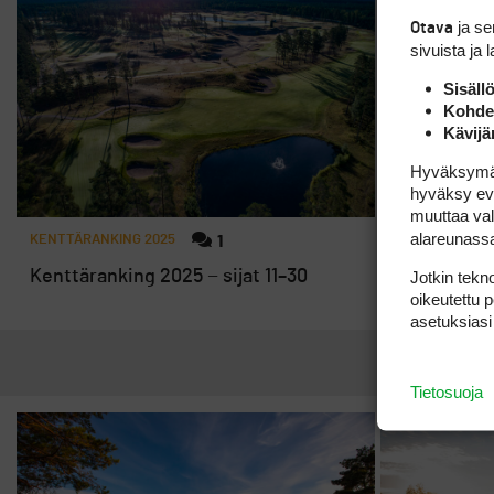
ja s
Otava
sivuista ja 
Sisäll
Kohden
Kävijä
Hyväksymällä
hyväksy eväs
muuttaa val
alareunass
KENTTÄRANKING 2025
1
KENTTÄRANKIN
Jotkin tekno
Kenttäranking 2025 − sijat 11–30
Kenttärank
oikeutettu 
Suomessa o
asetuksiasi
Tietosuoja