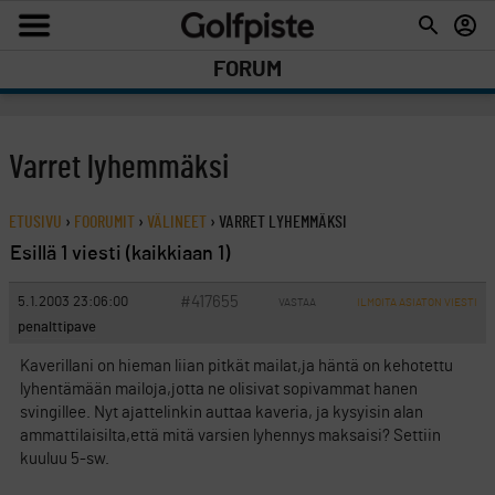
FORUM
Varret lyhemmäksi
ETUSIVU
›
FOORUMIT
›
VÄLINEET
›
VARRET LYHEMMÄKSI
Esillä 1 viesti (kaikkiaan 1)
#417655
5.1.2003 23:06:00
VASTAA
ILMOITA ASIATON VIESTI
penalttipave
Kaverillani on hieman liian pitkät mailat,ja häntä on kehotettu
lyhentämään mailoja,jotta ne olisivat sopivammat hanen
svingillee. Nyt ajattelinkin auttaa kaveria, ja kysyisin alan
ammattilaisilta,että mitä varsien lyhennys maksaisi? Settiin
kuuluu 5-sw.