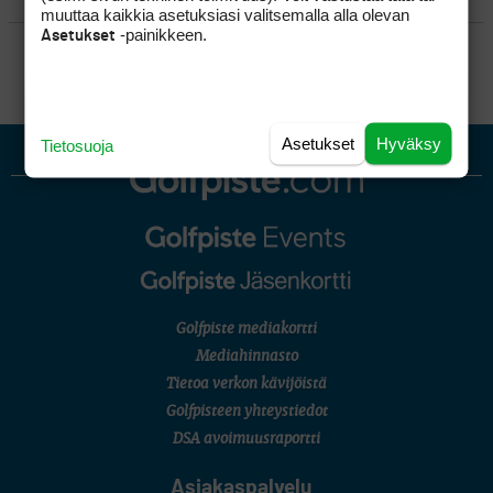
muuttaa kaikkia asetuksiasi valitsemalla alla olevan
-painikkeen.
Asetukset
SÄÄNNÖT
Asetukset
Hyväksy
Tietosuoja
Golfpiste mediakortti
Mediahinnasto
Tietoa verkon kävijöistä
Golfpisteen yhteystiedot
DSA avoimuusraportti
Asiakaspalvelu