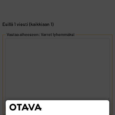
Esillä 1 viesti (kaikkiaan 1)
Vastaa aiheeseen: Varret lyhemmäksi
LÄHETÄ