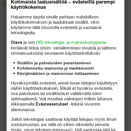
Kotimaista laatusisältöä – evästeillä parempi
ETUSIVU
›
FOORUMIT
›
VÄLINEET
›
VARRET LYHEMMÄKSI
käyttökokemus
Haluamme tarjota sinulle parhaan mahdollisen
käyttökokemuksen ja laadukkaat sisällöt, siksi
LUO AIHE
käytämme tällä sivustolla evästeitä ja vastaavia
teknologioita.
SÄÄNNÖT
ja sen
(95) teknologia- ja mainoskumppania
Otava
keräävät tietoa (esim. vierailemis­tasi sivuista ja laitteesi
OHJEET
ominaisuuk­sista) seuraaviin käyttötarkoituksiin:
Sisällön ja palveluiden parantaminen
UUSIMMAT VIESTIKETJUT
Kohdennettu mainonta ja markkinointi
Kävijämäärien ja mainonnan mittaaminen
Hyväksymällä evästeet, annat luvan tietojesi käsittelyyn
YLEISTÄ
näihin käyttötarkoituksiin. Mikäli et hyväksy evästeitä,
osa palveluista tai sisällöistä ei välttämättä toimi
optimaalisesti. Voit muuttaa valintojasi milloin tahansa
VÄLINEET
klikkaamalla
-linkkiä sivuston
Evästeasetukset
alareunassa.
MATKAILU
Jotkin teknologiat saattavat käyttää tietojasi myös ilman
suostumustasi, jos niillä on siihen oikeutettu peruste
(esim. sivun tekninen toimivuus). Voit vastustaa tätä tai
KILPAGOLF & HARJOITTELU