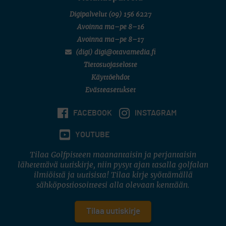
Digipalvelut
(09) 156 6227
Avoinna ma–pe 8–16
Avoinna ma–pe 8–17
(digi) digi@otavamedia.fi
Tietosuojaseloste
Käyttöehdot
Evästeasetukset
FACEBOOK
INSTAGRAM
YOUTUBE
Tilaa Golfpisteen maanantaisin ja perjantaisin
lähetettävä uutiskirje, niin pysyt ajan tasalla golfalan
ilmiöistä ja uutisista! Tilaa kirje syöttämällä
sähköpostiosoitteesi alla olevaan kenttään.
Tilaa uutiskirje