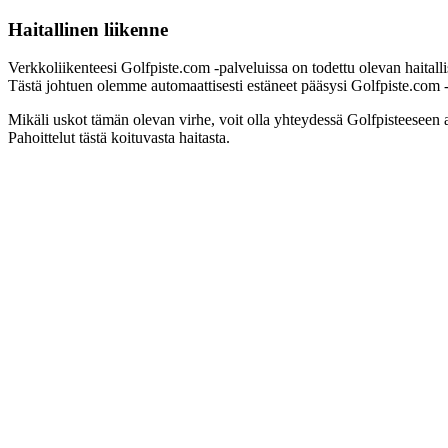
Haitallinen liikenne
Verkkoliikenteesi Golfpiste.com -palveluissa on todettu olevan haitall
Tästä johtuen olemme automaattisesti estäneet pääsysi Golfpiste.com -pa
Mikäli uskot tämän olevan virhe, voit olla yhteydessä Golfpisteeseen 
Pahoittelut tästä koituvasta haitasta.