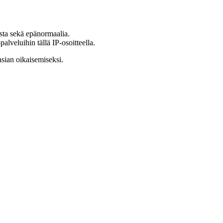
ista sekä epänormaalia.
lveluihin tällä IP-osoitteella.
asian oikaisemiseksi.