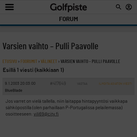
FORUM
Varsien vaihto – Pulli Paavolle
ETUSIVU
›
FOORUMIT
›
VÄLINEET
›
VARSIEN VAIHTO – PULLI PAAVOLLE
Esillä 1 viesti (kaikkiaan 1)
#417649
9.1.2003 20:03:00
VASTAA
ILMOITA ASIATON VIESTI
BlueBlade
Jos varret on vielä tallella, niin laitappa hintapyyntösi vaikkapa
sähköpostilla (olen parhaillaan P-Portugalissa pelailemassa)
osoitteeseen:
vili69@city.fi