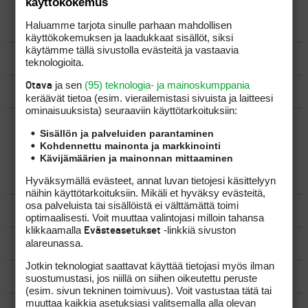
käyttökokemus
Haluamme tarjota sinulle parhaan mahdollisen
LUO AIHE
käyttökokemuksen ja laadukkaat sisällöt, siksi
käytämme tällä sivustolla evästeitä ja vastaavia
SÄÄNNÖT
teknologioita.
ja sen
(95) teknologia- ja mainoskumppania
Otava
OHJEET
keräävät tietoa (esim. vierailemis­tasi sivuista ja laitteesi
ominaisuuk­sista) seuraaviin käyttötarkoituksiin:
UUSIMMAT VIESTIKETJUT
Sisällön ja palveluiden parantaminen
Kohdennettu mainonta ja markkinointi
Kävijämäärien ja mainonnan mittaaminen
YLEISTÄ
Hyväksymällä evästeet, annat luvan tietojesi käsittelyyn
näihin käyttötarkoituksiin. Mikäli et hyväksy evästeitä,
osa palveluista tai sisällöistä ei välttämättä toimi
VÄLINEET
optimaalisesti. Voit muuttaa valintojasi milloin tahansa
klikkaamalla
-linkkiä sivuston
Evästeasetukset
alareunassa.
MATKAILU
Jotkin teknologiat saattavat käyttää tietojasi myös ilman
KILPAGOLF & HARJOITTELU
suostumustasi, jos niillä on siihen oikeutettu peruste
(esim. sivun tekninen toimivuus). Voit vastustaa tätä tai
muuttaa kaikkia asetuksiasi valitsemalla alla olevan