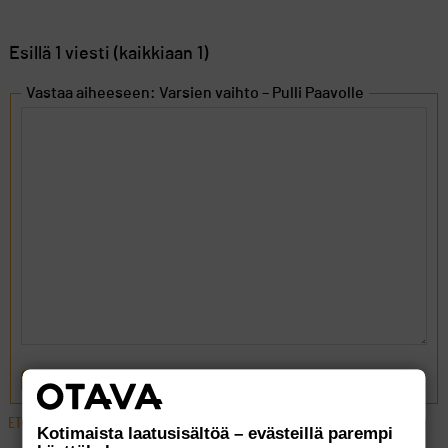
Esillä 1 viesti (kaikkiaan 1)
Vastaa aiheeseen: Varsien vaihto – Pulli Paavolle
LÄHETÄ
ETUSIVU
›
FOORUMIT
›
VÄLINEET
›
VARSIEN VAIHTO – PULLI PAAVOLLE
Kotimaista laatusisältöä – evästeillä parempi