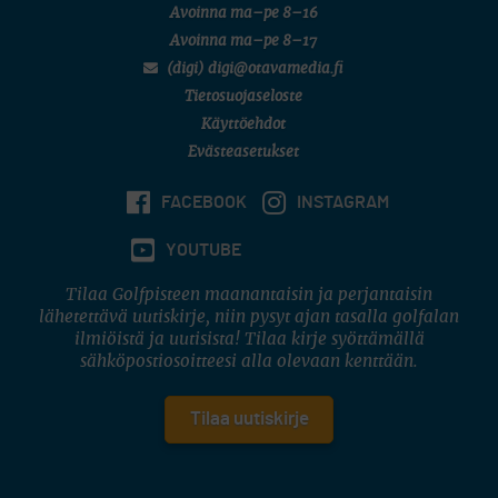
Avoinna ma–pe 8–16
Avoinna ma–pe 8–17
(digi) digi@otavamedia.fi
Tietosuojaseloste
Käyttöehdot
Evästeasetukset
FACEBOOK
INSTAGRAM
YOUTUBE
Tilaa Golfpisteen maanantaisin ja perjantaisin
lähetettävä uutiskirje, niin pysyt ajan tasalla golfalan
ilmiöistä ja uutisista! Tilaa kirje syöttämällä
sähköpostiosoitteesi alla olevaan kenttään.
Tilaa uutiskirje