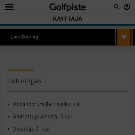
KÄYTTÄJÄ
- Live Scoring -
ristoreipas
Rooli foorumilla:
Osallistuja
Aloitettuja aiheita:
5 kpl
Viestejä:
31 kpl