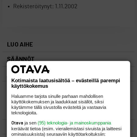
Rekisteröitynyt:
1.11.2002
LUO AIHE
SÄÄNNÖT
OHJEET
Kotimaista laatusisältöä – evästeillä parempi
käyttökokemus
UUSIMMAT VIESTIKETJUT
Haluamme tarjota sinulle parhaan mahdollisen
käyttökokemuksen ja laadukkaat sisällöt, siksi
käytämme tällä sivustolla evästeitä ja vastaavia
YLEISTÄ
teknologioita.
ja sen
(95) teknologia- ja mainoskumppania
Otava
VÄLINEET
keräävät tietoa (esim. vierailemis­tasi sivuista ja laitteesi
ominaisuuk­sista) seuraaviin käyttötarkoituksiin: