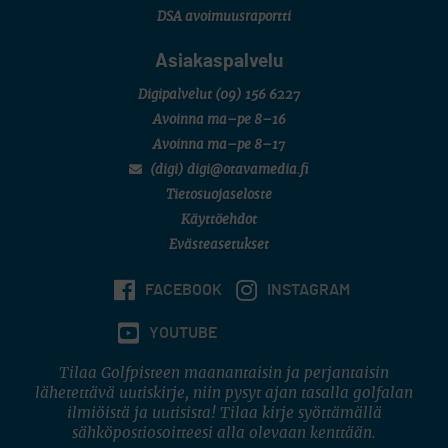
DSA avoimuusraportti
Asiakaspalvelu
Digipalvelut
(09) 156 6227
Avoinna ma–pe 8–16
Avoinna ma–pe 8–17
(digi) digi@otavamedia.fi
Tietosuojaseloste
Käyttöehdot
Evästeasetukset
FACEBOOK
INSTAGRAM
YOUTUBE
Tilaa Golfpisteen maanantaisin ja perjantaisin
lähetettävä uutiskirje, niin pysyt ajan tasalla golfalan
ilmiöistä ja uutisista! Tilaa kirje syöttämällä
sähköpostiosoitteesi alla olevaan kenttään.