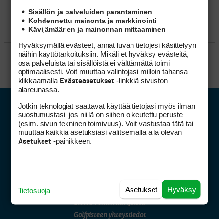
MATKAILU
Sisällön ja palveluiden parantaminen
Kohdennettu mainonta ja markkinointi
Kävijämäärien ja mainonnan mittaaminen
KILPAGOLF & HARJOITTELU
Hyväksymällä evästeet, annat luvan tietojesi käsittelyyn
SÄÄNNÖT
näihin käyttötarkoituksiin. Mikäli et hyväksy evästeitä,
osa palveluista tai sisällöistä ei välttämättä toimi
optimaalisesti. Voit muuttaa valintojasi milloin tahansa
klikkaamalla
-linkkiä sivuston
Evästeasetukset
alareunassa.
Jotkin teknologiat saattavat käyttää tietojasi myös ilman
suostumustasi, jos niillä on siihen oikeutettu peruste
(esim. sivun tekninen toimivuus). Voit vastustaa tätä tai
muuttaa kaikkia asetuksiasi valitsemalla alla olevan
-painikkeen.
Asetukset
Golfpiste mediakortti
Asetukset
Hyväksy
Tietosuoja
Mediahinnasto
Tietoa verkon kävijöistä
Golfpisteen yhteystiedot