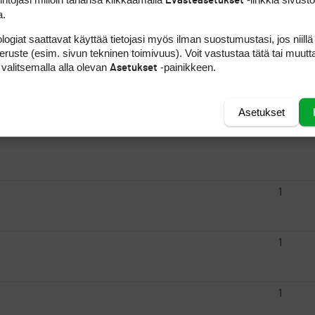
Evästeasetukset
a.
logiat saattavat käyttää tietojasi myös ilman suostumustasi, jos niillä
1
peruste (esim. sivun tekninen toimivuus). Voit vastustaa tätä tai muutt
 valitsemalla alla olevan
-painikkeen.
Asetukset
Asetukset
1
1
1