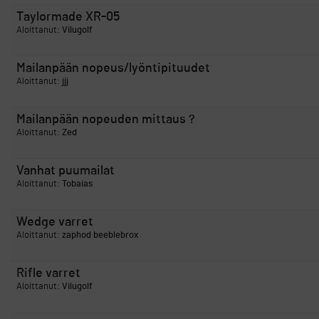
Taylormade XR-05
Aloittanut:
Vilugolf
Mailanpään nopeus/lyöntipituudet
Aloittanut:
jjj
Mailanpään nopeuden mittaus ?
Aloittanut:
Zed
Vanhat puumailat
Aloittanut:
Tobaias
Wedge varret
Aloittanut:
zaphod beeblebrox
Rifle varret
Aloittanut:
Vilugolf