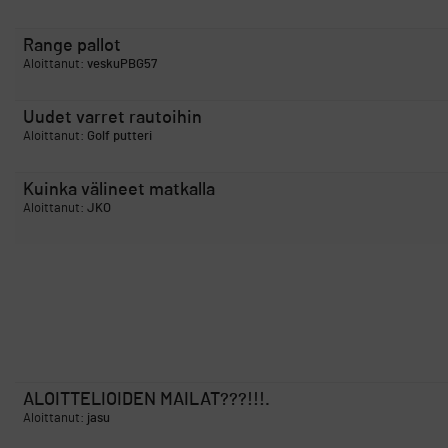
Range pallot
Aloittanut:
veskuPBG57
Uudet varret rautoihin
Aloittanut:
Golf putteri
Kuinka välineet matkalla
Aloittanut:
JKO
ALOITTELIOIDEN MAILAT???!!!.
Aloittanut:
jasu