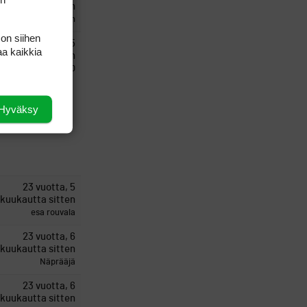
kuukautta sitten
Kimmosirainen
 on siihen
23 vuotta, 5
aa kaikkia
kuukautta sitten
JohnD
Hyväksy
23 vuotta, 5
kuukautta sitten
esa rouvala
23 vuotta, 6
kuukautta sitten
Näprääjä
23 vuotta, 6
kuukautta sitten