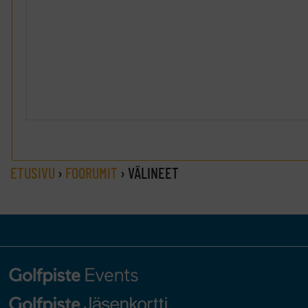
ETUSIVU
›
FOORUMIT
›
VÄLINEET