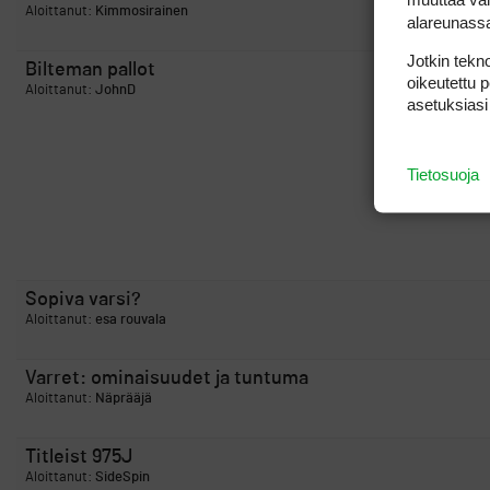
Aloittanut:
Kimmosirainen
alareunass
Jotkin tekno
Bilteman pallot
oikeutettu 
Aloittanut:
JohnD
asetuksiasi
Tietosuoja
Sopiva varsi?
Aloittanut:
esa rouvala
Varret: ominaisuudet ja tuntuma
Aloittanut:
Näprääjä
Titleist 975J
Aloittanut:
SideSpin