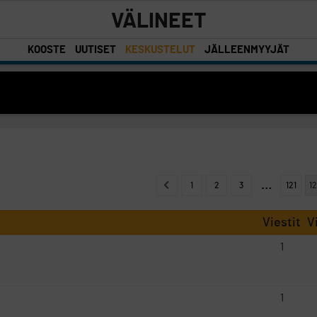
VÄLINEET
KOOSTE
UUTISET
KESKUSTELUT
JÄLLEENMYYJÄT
…
1
2
3
121
1
Viestit
V
1
1