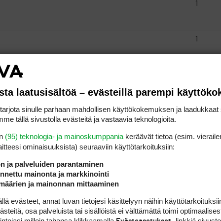
1
1
1
sta laatusisältöä – evästeillä parempi käyttök
rjota sinulle parhaan mahdollisen käyttökokemuksen ja laadukkaat s
1
me tällä sivustolla evästeitä ja vastaavia teknologioita.
en
(95) teknologia- ja mainoskumppania
keräävät tietoa (esim. vieraile
1
laitteesi ominaisuuk­sista) seuraaviin käyttötarkoituksiin:
ön ja palveluiden parantaminen
nettu mainonta ja markkinointi
1
määrien ja mainonnan mittaaminen
 evästeet, annat luvan tietojesi käsittelyyn näihin käyttötarkoituksiin
teitä, osa palveluista tai sisällöistä ei välttämättä toimi optimaalisest
1
intojasi milloin tahansa klikkaamalla
-linkkiä sivust