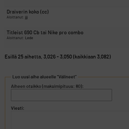
Draiverin koko (cc)
Aloittanut:
jjj
Titleist 690 Cb tai Nike pro combo
Aloittanut:
Lede
Esillä 25 aihetta, 3,026 - 3,050 (kaikkiaan 3,082)
Luo uusi aihe alueelle “Välineet”
Aiheen otsikko (maksimipituus: 80):
Viesti: