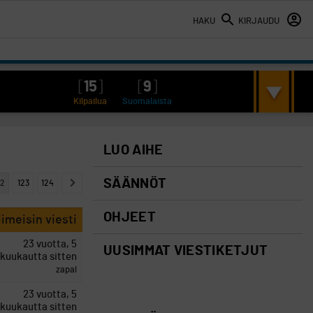
HAKU
KIRJAUDU
[
15
]
[
9
]
Kilpailua
Suomalaista
LUO AIHE
SÄÄNNÖT
22
123
124
OHJEET
iimeisin viesti
23 vuotta, 5
UUSIMMAT VIESTIKETJUT
kuukautta sitten
zapal
23 vuotta, 5
kuukautta sitten