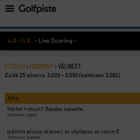
4.8.–11.8.
- Live Scoring -
ETUSIVU
›
FOORUMIT
›
VÄLINEET
Esillä 25 aihetta, 3,026 - 3,050 (kaikkiaan 3,082)
Aihe
Hörhö + muut? Raudat naiselle.
Aloittanut:
zapal
lyönnin pituus draiveri vs väyläpuu vs rauta-3
Aloittanut:
kumite