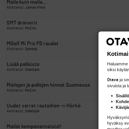
Maila kuin maila…
Aloittanut:
James Pivot
SMT draiverit
Aloittanut:
McEric
MGolf Mi Pro FB raudat
Aloittanut:
Speedy
Kotimai
Haluamme ta
Lisää palloista
siksi käytäm
Aloittanut:
SideSpin
ja s
Otava
Mailojen ja pallojen hinnat Suomessa
sivuista ja 
Aloittanut:
McEric
Sisäll
Kohden
Uudet varret rautoihon -> Hörhö
Kävijä
Aloittanut:
SideSpin
Hyväksymällä
hyväksy eväs
Mailat komponenteista?
muuttaa val