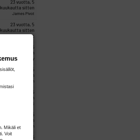
23 vuotta, 5
kuukautta sitten
James Pivot
23 vuotta, 5
kuukautta sitten
McEric
23 vuotta, 5
kuukautta sitten
okemus
Speedy
isällöt,
23 vuotta, 5
kuukautta sitten
SideSpin
mis­tasi
23 vuotta, 5
kuukautta sitten
McEric
23 vuotta, 5
kuukautta sitten
SideSpin
. Mikäli et
i. Voit
23 vuotta, 5
on