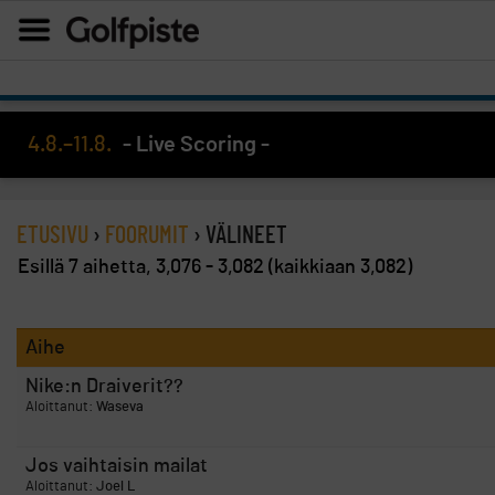
4.8.–11.8.
- Live Scoring -
ETUSIVU
›
FOORUMIT
›
VÄLINEET
Esillä 7 aihetta, 3,076 - 3,082 (kaikkiaan 3,082)
Aihe
Nike:n Draiverit??
Aloittanut:
Waseva
Jos vaihtaisin mailat
Aloittanut:
Joel L