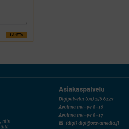
LÄHETÄ
Asiakaspalvelu
Digipalvelut
(09) 156 6227
Avoinna ma–pe 8–16
Avoinna ma–pe 8–17
, niin
(digi) digi@otavamedia.fi
mällä