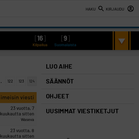
HAKU
KIRJAUDU
[
16
]
[
9
]
Kilpailua
Suomalaista
LUO AIHE
…
SÄÄNNÖT
122
123
124
OHJEET
iimeisin viesti
23 vuotta, 7
UUSIMMAT VIESTIKETJUT
kuukautta sitten
Waseva
23 vuotta, 8
kuukautta sitten