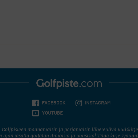
FACEBOOK
INSTAGRAM
YOUTUBE
 Golfpisteen maanantaisin ja perjantaisin lähetettävä uutiskirje
t ajan tasalla golfalan ilmiöistä ja uutisista! Tilaa kirje syöttä