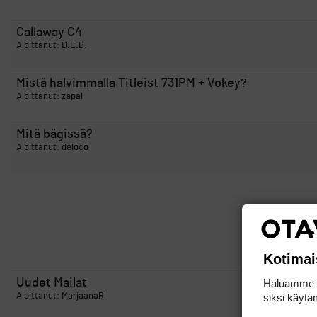
Callaway C4
Aloittanut:
D.E.B.
Mistä halvimmalla Titleist 731PM + Vokey?
Aloittanut:
zapal
Mitä bägissä?
Aloittanut:
deloco
Kotimai
Uudet Mailat
Haluamme ta
siksi käytäm
Aloittanut:
MarjaanaR