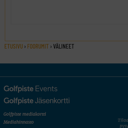
ETUSIVU
›
FOORUMIT
›
VÄLINEET
Golfpiste mediakortti
Tilaa
Mediahinnasto
pysy