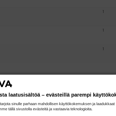
1
1
1
sta laatusisältöä – evästeillä parempi käyttök
rjota sinulle parhaan mahdollisen käyttökokemuksen ja laadukkaat s
1
me tällä sivustolla evästeitä ja vastaavia teknologioita.