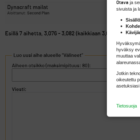
ja s
Otava
Dynacraft mailat
sivuista ja 
Aloittanut:
Second Plan
Sisäll
Kohden
Kävijä
Esillä 7 aihetta, 3,076 - 3,082 (kaikkiaan 3,082)
Hyväksymällä
hyväksy eväs
Luo uusi aihe alueelle “Välineet”
muuttaa val
alareunass
Aiheen otsikko (maksimipituus: 80):
Jotkin tekno
oikeutettu 
asetuksiasi
Viesti:
Tietosuoja