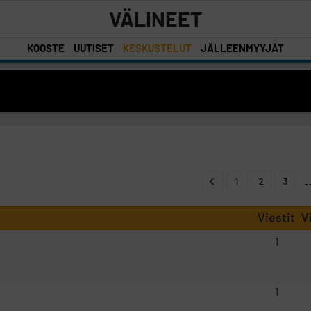
VÄLINEET
KOOSTE
UUTISET
KESKUSTELUT
JÄLLEENMYYJÄT
1
2
3
Viestit
V
1
1