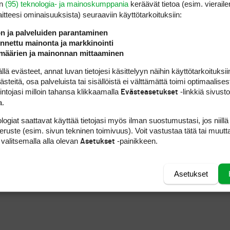
en
(95) teknologia- ja mainoskumppania
keräävät tietoa (esim. vieraile
1
laitteesi ominaisuuk­sista) seuraaviin käyttötarkoituksiin:
ön ja palveluiden parantaminen
nettu mainonta ja markkinointi
määrien ja mainonnan mittaaminen
1
2
3
 evästeet, annat luvan tietojesi käsittelyyn näihin käyttötarkoituksiin
teitä, osa palveluista tai sisällöistä ei välttämättä toimi optimaalisest
intojasi milloin tahansa klikkaamalla
-linkkiä sivust
Evästeasetukset
a.
logiat saattavat käyttää tietojasi myös ilman suostumustasi, jos niillä
peruste (esim. sivun tekninen toimivuus). Voit vastustaa tätä tai muutt
 valitsemalla alla olevan
-painikkeen.
Asetukset
Asetukset