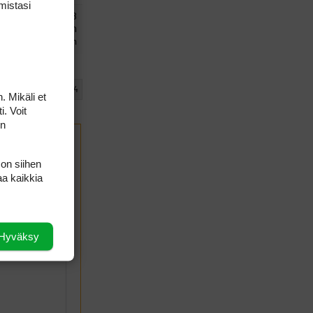
mis­tasi
23 vuotta, 8
kuukautta sitten
Second Plan
…
122
123
124
. Mikäli et
i. Voit
on
 on siihen
aa kaikkia
Hyväksy