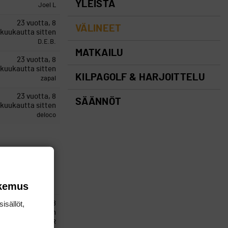
YLEISTÄ
Joel L
23 vuotta, 8
VÄLINEET
kuukautta sitten
D.E.B.
MATKAILU
23 vuotta, 8
kuukautta sitten
KILPAGOLF & HARJOITTELU
zapal
23 vuotta, 8
SÄÄNNÖT
kuukautta sitten
deloco
okemus
isällöt,
23 vuotta, 8
kuukautta sitten
MarjaanaR