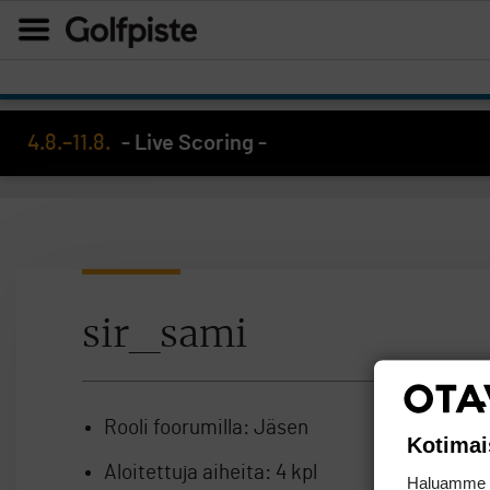
4.8.–11.8.
- Live Scoring -
sir_sami
Rooli foorumilla:
Jäsen
Kotimai
Aloitettuja aiheita:
4 kpl
Haluamme ta