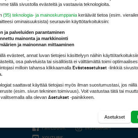
me tällä sivustolla evästeitä ja vastaavia teknologioita.
en
(95) teknologia- ja mainoskumppania
keräävät tietoa (esim. vieraile
laitteesi ominaisuuk­sista) seuraaviin käyttötarkoituksiin:
ön ja palveluiden parantaminen
nettu mainonta ja markkinointi
määrien ja mainonnan mittaaminen
 evästeet, annat luvan tietojesi käsittelyyn näihin käyttötarkoituksiin
teitä, osa palveluista tai sisällöistä ei välttämättä toimi optimaalisest
intojasi milloin tahansa klikkaamalla
-linkkiä sivust
Evästeasetukset
a.
logiat saattavat käyttää tietojasi myös ilman suostumustasi, jos niillä
peruste (esim. sivun tekninen toimivuus). Voit vastustaa tätä tai muutt
 valitsemalla alla olevan
-painikkeen.
Asetukset
Asetukset
FACEBOOK
INSTAGRAM