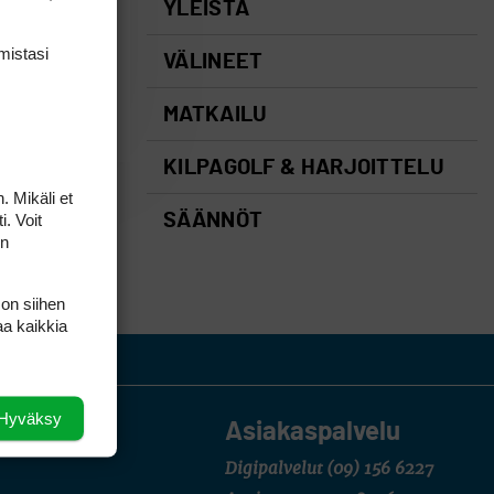
YLEISTÄ
mis­tasi
VÄLINEET
MATKAILU
KILPAGOLF & HARJOITTELU
. Mikäli et
i. Voit
SÄÄNNÖT
on
 on siihen
aa kaikkia
Hyväksy
Asiakaspalvelu
Digipalvelut
(09) 156 6227