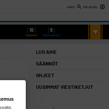
HAKU
KIRJAUDU
[
16
]
[
9
]
Kilpailua
Suomalaista
LUO AIHE
SÄÄNNÖT
OHJEET
UUSIMMAT VIESTIKETJUT
okemus
isällöt,