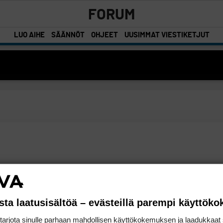
FORUM
LUO AIHE
SÄÄNNÖT
OHJEET
UUSIMMAT VIESTIKETJUT
sta laatusisältöä – evästeillä parempi käyttök
rjota sinulle parhaan mahdollisen käyttökokemuksen ja laadukkaat s