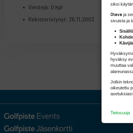
siksi käytäm
Viestejä:
0 kpl
ja s
Otava
Rekisteröitynyt:
26.11.2002
sivuista ja 
Sisäll
Kohden
Kävijä
Hyväksymällä
hyväksy eväs
muuttaa val
alareunass
Jotkin tekno
oikeutettu 
asetuksiasi
Tietosuoja