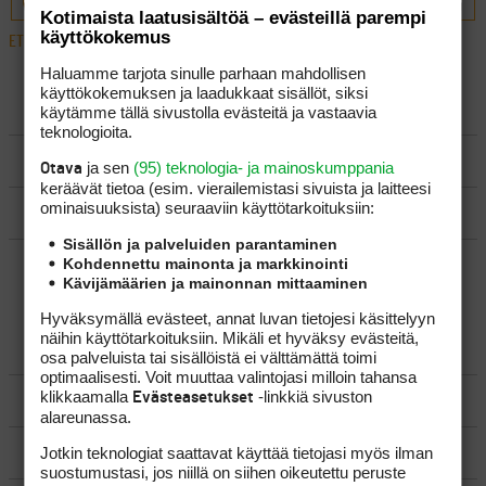
Kotimaista laatusisältöä – evästeillä parempi
käyttökokemus
ETUSIVU
›
FOORUMIT
›
VÄLINEET
›
TIETOA PALLOISTA
Haluamme tarjota sinulle parhaan mahdollisen
käyttökokemuksen ja laadukkaat sisällöt, siksi
LUO AIHE
käytämme tällä sivustolla evästeitä ja vastaavia
teknologioita.
SÄÄNNÖT
ja sen
(95) teknologia- ja mainoskumppania
Otava
keräävät tietoa (esim. vierailemis­tasi sivuista ja laitteesi
ominaisuuk­sista) seuraaviin käyttötarkoituksiin:
OHJEET
Sisällön ja palveluiden parantaminen
Kohdennettu mainonta ja markkinointi
UUSIMMAT VIESTIKETJUT
Kävijämäärien ja mainonnan mittaaminen
Hyväksymällä evästeet, annat luvan tietojesi käsittelyyn
näihin käyttötarkoituksiin. Mikäli et hyväksy evästeitä,
YLEISTÄ
osa palveluista tai sisällöistä ei välttämättä toimi
optimaalisesti. Voit muuttaa valintojasi milloin tahansa
klikkaamalla
-linkkiä sivuston
Evästeasetukset
VÄLINEET
alareunassa.
MATKAILU
Jotkin teknologiat saattavat käyttää tietojasi myös ilman
suostumustasi, jos niillä on siihen oikeutettu peruste