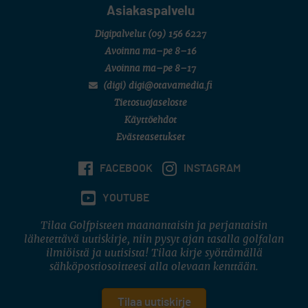
Asiakaspalvelu
Digipalvelut
(09) 156 6227
Avoinna ma–pe 8–16
Avoinna ma–pe 8–17
(digi) digi@otavamedia.fi
Tietosuojaseloste
Käyttöehdot
Evästeasetukset
FACEBOOK
INSTAGRAM
YOUTUBE
Tilaa Golfpisteen maanantaisin ja perjantaisin
lähetettävä uutiskirje, niin pysyt ajan tasalla golfalan
ilmiöistä ja uutisista! Tilaa kirje syöttämällä
sähköpostiosoitteesi alla olevaan kenttään.
Tilaa uutiskirje