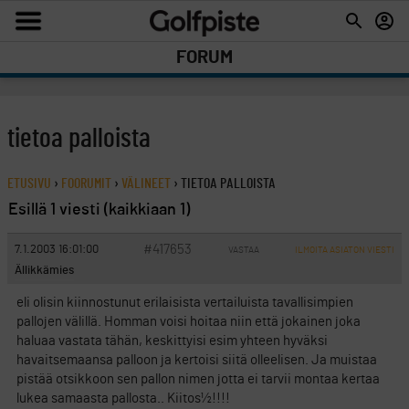
FORUM
tietoa palloista
ETUSIVU
›
FOORUMIT
›
VÄLINEET
›
TIETOA PALLOISTA
Esillä 1 viesti (kaikkiaan 1)
#417653
7.1.2003 16:01:00
VASTAA
ILMOITA ASIATON VIESTI
Ällikkämies
eli olisin kiinnostunut erilaisista vertailuista tavallisimpien
pallojen välillä. Homman voisi hoitaa niin että jokainen joka
haluaa vastata tähän, keskittyisi esim yhteen hyväksi
havaitsemaansa palloon ja kertoisi siitä olleelisen. Ja muistaa
pistää otsikkoon sen pallon nimen jotta ei tarvii montaa kertaa
lukea samaasta pallosta.. Kiitos½!!!!