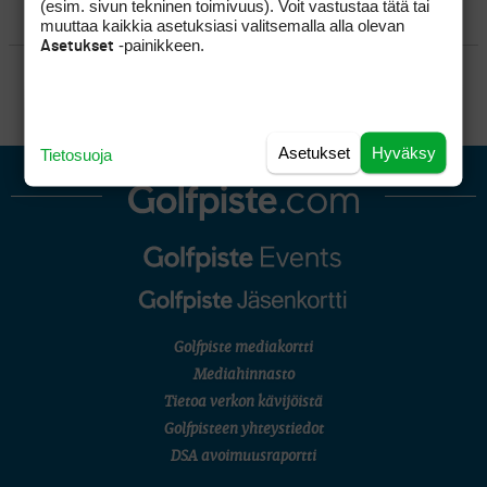
(esim. sivun tekninen toimivuus). Voit vastustaa tätä tai
KILPAGOLF & HARJOITTELU
muuttaa kaikkia asetuksiasi valitsemalla alla olevan
-painikkeen.
Asetukset
SÄÄNNÖT
Asetukset
Hyväksy
Tietosuoja
Golfpiste mediakortti
Mediahinnasto
Tietoa verkon kävijöistä
Golfpisteen yhteystiedot
DSA avoimuusraportti