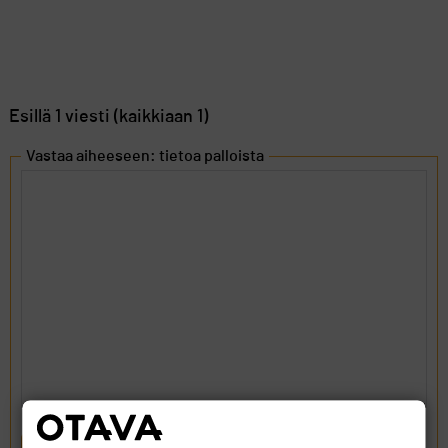
Esillä 1 viesti (kaikkiaan 1)
Vastaa aiheeseen: tietoa palloista
LÄHETÄ