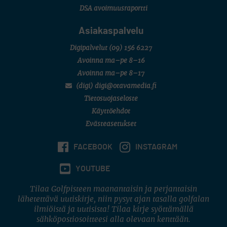
DSA avoimuusraportti
Asiakaspalvelu
Digipalvelut
(09) 156 6227
Avoinna ma–pe 8–16
Avoinna ma–pe 8–17
(digi) digi@otavamedia.fi
Tietosuojaseloste
Käyttöehdot
Evästeasetukset
FACEBOOK
INSTAGRAM
YOUTUBE
Tilaa Golfpisteen maanantaisin ja perjantaisin
lähetettävä uutiskirje, niin pysyt ajan tasalla golfalan
ilmiöistä ja uutisista! Tilaa kirje syöttämällä
sähköpostiosoitteesi alla olevaan kenttään.