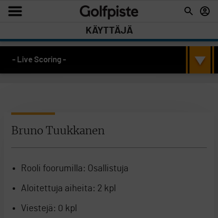
KÄYTTÄJÄ
- Live Scoring -
Bruno Tuukkanen
Rooli foorumilla:
Osallistuja
Aloitettuja aiheita:
2 kpl
Viestejä:
0 kpl