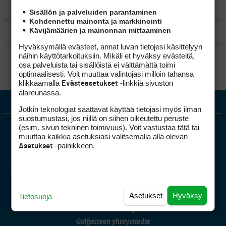
MATKAILU
Sisällön ja palveluiden parantaminen
Kohdennettu mainonta ja markkinointi
Kävijämäärien ja mainonnan mittaaminen
KILPAGOLF & HARJOITTELU
Hyväksymällä evästeet, annat luvan tietojesi käsittelyyn
SÄÄNNÖT
näihin käyttötarkoituksiin. Mikäli et hyväksy evästeitä,
osa palveluista tai sisällöistä ei välttämättä toimi
optimaalisesti. Voit muuttaa valintojasi milloin tahansa
klikkaamalla
-linkkiä sivuston
Evästeasetukset
alareunassa.
Jotkin teknologiat saattavat käyttää tietojasi myös ilman
suostumustasi, jos niillä on siihen oikeutettu peruste
(esim. sivun tekninen toimivuus). Voit vastustaa tätä tai
muuttaa kaikkia asetuksiasi valitsemalla alla olevan
-painikkeen.
Asetukset
Golfpiste mediakortti
Asetukset
Hyväksy
Tietosuoja
Mediahinnasto
Tietoa verkon kävijöistä
Golfpisteen yhteystiedot