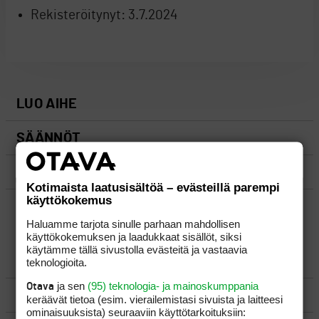
Rekisteröitynyt:
3.7.2024
LUO AIHE
SÄÄNNÖT
OHJEET
Kotimaista laatusisältöä – evästeillä parempi
käyttökokemus
UUSIMMAT VIESTIKETJUT
Haluamme tarjota sinulle parhaan mahdollisen
käyttökokemuksen ja laadukkaat sisällöt, siksi
käytämme tällä sivustolla evästeitä ja vastaavia
YLEISTÄ
teknologioita.
ja sen
(95) teknologia- ja mainoskumppania
Otava
VÄLINEET
keräävät tietoa (esim. vierailemis­tasi sivuista ja laitteesi
ominaisuuk­sista) seuraaviin käyttötarkoituksiin: