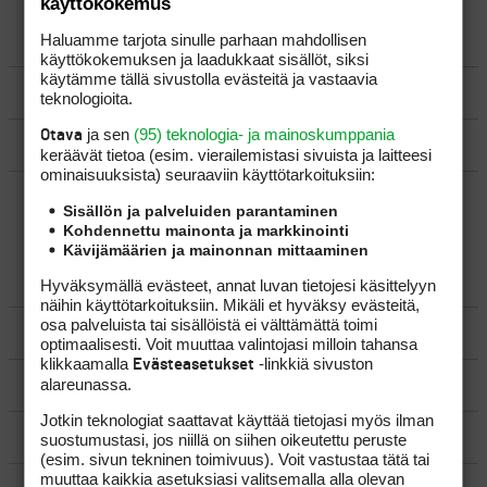
käyttökokemus
Haluamme tarjota sinulle parhaan mahdollisen
LUO AIHE
käyttökokemuksen ja laadukkaat sisällöt, siksi
käytämme tällä sivustolla evästeitä ja vastaavia
SÄÄNNÖT
teknologioita.
ja sen
(95) teknologia- ja mainoskumppania
Otava
OHJEET
keräävät tietoa (esim. vierailemis­tasi sivuista ja laitteesi
ominaisuuk­sista) seuraaviin käyttötarkoituksiin:
UUSIMMAT VIESTIKETJUT
Sisällön ja palveluiden parantaminen
Kohdennettu mainonta ja markkinointi
Kävijämäärien ja mainonnan mittaaminen
YLEISTÄ
Hyväksymällä evästeet, annat luvan tietojesi käsittelyyn
näihin käyttötarkoituksiin. Mikäli et hyväksy evästeitä,
osa palveluista tai sisällöistä ei välttämättä toimi
VÄLINEET
optimaalisesti. Voit muuttaa valintojasi milloin tahansa
klikkaamalla
-linkkiä sivuston
Evästeasetukset
alareunassa.
MATKAILU
Jotkin teknologiat saattavat käyttää tietojasi myös ilman
KILPAGOLF & HARJOITTELU
suostumustasi, jos niillä on siihen oikeutettu peruste
(esim. sivun tekninen toimivuus). Voit vastustaa tätä tai
muuttaa kaikkia asetuksiasi valitsemalla alla olevan