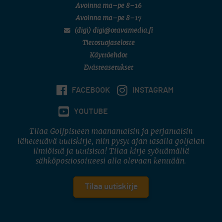
Avoinna ma–pe 8–16
Avoinna ma–pe 8–17
(digi) digi@otavamedia.fi
Tietosuojaseloste
Käyttöehdot
Evästeasetukset
FACEBOOK
INSTAGRAM
YOUTUBE
Tilaa Golfpisteen maanantaisin ja perjantaisin
lähetettävä uutiskirje, niin pysyt ajan tasalla golfalan
ilmiöistä ja uutisista! Tilaa kirje syöttämällä
sähköpostiosoitteesi alla olevaan kenttään.
Tilaa uutiskirje