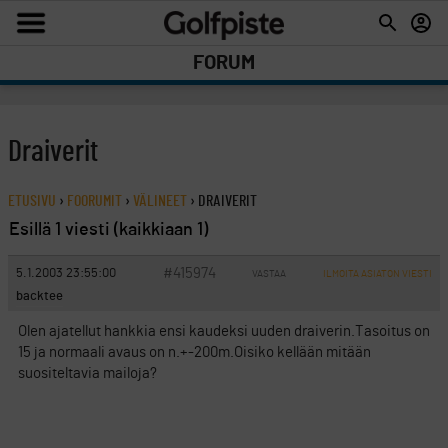
FORUM
Draiverit
ETUSIVU
›
FOORUMIT
›
VÄLINEET
›
DRAIVERIT
Esillä 1 viesti (kaikkiaan 1)
#415974
5.1.2003 23:55:00
VASTAA
ILMOITA ASIATON VIESTI
backtee
Olen ajatellut hankkia ensi kaudeksi uuden draiverin.Tasoitus on
15 ja normaali avaus on n.+-200m.Oisiko kellään mitään
suositeltavia mailoja?