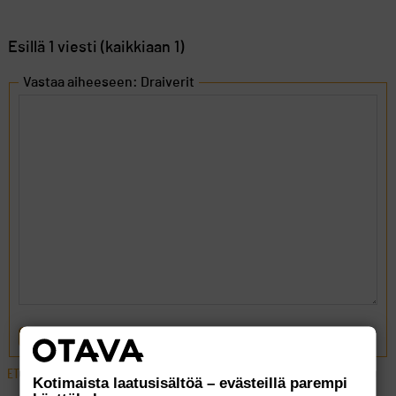
Esillä 1 viesti (kaikkiaan 1)
Vastaa aiheeseen: Draiverit
LÄHETÄ
ETUSIVU
›
FOORUMIT
›
VÄLINEET
›
DRAIVERIT
Kotimaista laatusisältöä – evästeillä parempi