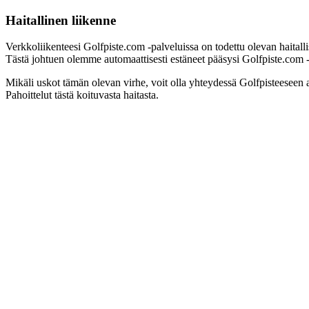
Haitallinen liikenne
Verkkoliikenteesi Golfpiste.com -palveluissa on todettu olevan haitall
Tästä johtuen olemme automaattisesti estäneet pääsysi Golfpiste.com -pa
Mikäli uskot tämän olevan virhe, voit olla yhteydessä Golfpisteeseen 
Pahoittelut tästä koituvasta haitasta.