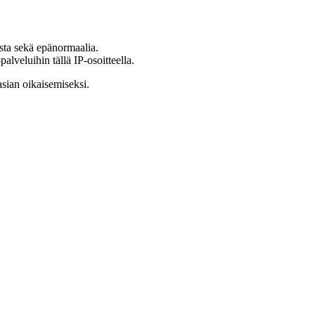
ista sekä epänormaalia.
lveluihin tällä IP-osoitteella.
asian oikaisemiseksi.