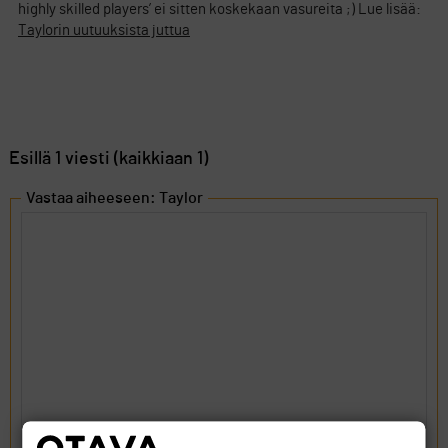
highly skilled players’ ei sitten koskekaan vasureita ;) Lue lisää:
Taylorin uutuuksista juttua
Esillä 1 viesti (kaikkiaan 1)
Vastaa aiheeseen: Taylor