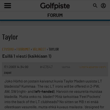
FORUM
Taylor
ETUSIVU
›
FOORUMIT
›
VÄLINEET
›
TAYLOR
Esillä 1 viesti (kaikkiaan 1)
#417647
17.1.2003 14:34:00
VASTAA
ILMOITA ASIATON VIESTI
zapal
Joko Hörhö on jostain kaivanut kuvia Taylor Maden uusista LT
bladeista? Kummaa: The rac LT irons will be offered in 2-PW,
AW, SW (right- and
left-handed
). Harvoin ne vasureita muistaa
bladeilla. Mutta onko ns. bladet? Mitä tarkoittaa ’Feel Pockets’
into the back of the LT clubheads? No sitten se MB:t ei enää
olleetkaan vasureille, mutta ehkä kuvaus mailasta: ’designed for