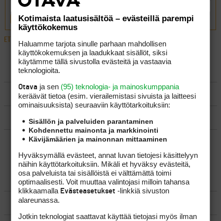
Kotimaista laatusisältöä – evästeillä parempi
LÄHETÄ
käyttökokemus
ETUSIVU
›
FOORUMIT
›
VÄLINEET
›
TAYLOR
Haluamme tarjota sinulle parhaan mahdollisen
käyttökokemuksen ja laadukkaat sisällöt, siksi
käytämme tällä sivustolla evästeitä ja vastaavia
LUO AIHE
teknologioita.
ja sen
(95) teknologia- ja mainoskumppania
Otava
SÄÄNNÖT
keräävät tietoa (esim. vierailemis­tasi sivuista ja laitteesi
ominaisuuk­sista) seuraaviin käyttötarkoituksiin:
OHJEET
Sisällön ja palveluiden parantaminen
Kohdennettu mainonta ja markkinointi
Kävijämäärien ja mainonnan mittaaminen
UUSIMMAT VIESTIKETJUT
Hyväksymällä evästeet, annat luvan tietojesi käsittelyyn
näihin käyttötarkoituksiin. Mikäli et hyväksy evästeitä,
osa palveluista tai sisällöistä ei välttämättä toimi
YLEISTÄ
optimaalisesti. Voit muuttaa valintojasi milloin tahansa
klikkaamalla
-linkkiä sivuston
Evästeasetukset
alareunassa.
VÄLINEET
Jotkin teknologiat saattavat käyttää tietojasi myös ilman