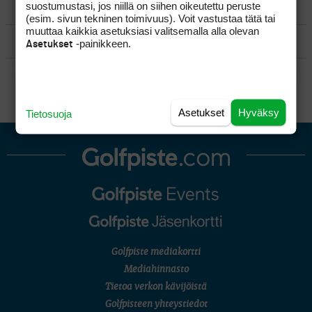
suostumustasi, jos niillä on siihen oikeutettu peruste
MATKAILU
(esim. sivun tekninen toimivuus). Voit vastustaa tätä tai
muuttaa kaikkia asetuksiasi valitsemalla alla olevan
KILPAGOLF & HARJOITTELU
-painikkeen.
Asetukset
SÄÄNNÖT
Asetukset
Hyväksy
Tietosuoja
Golfpiste mediakortti
Mediahinnasto
Tietoa verkon kävijöistä
Golfpisteen yhteystiedot