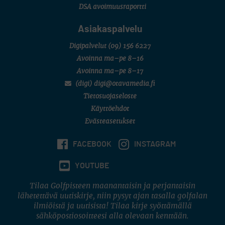
DSA avoimuusraportti
Asiakaspalvelu
Digipalvelut
(09) 156 6227
Avoinna ma–pe 8–16
Avoinna ma–pe 8–17
(digi) digi@otavamedia.fi
Tietosuojaseloste
Käyttöehdot
Evästeasetukset
FACEBOOK
INSTAGRAM
YOUTUBE
Tilaa Golfpisteen maanantaisin ja perjantaisin
lähetettävä uutiskirje, niin pysyt ajan tasalla golfalan
ilmiöistä ja uutisista! Tilaa kirje syöttämällä
sähköpostiosoitteesi alla olevaan kenttään.