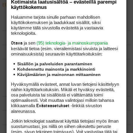
Kotimaista laatusisältöä – evästeillä parempi
ETUSIVU
›
FOORUMIT
›
VÄLINEET
›
RAUDAT VAIHTOON TALVELLA
käyttökokemus
Haluamme tarjota sinulle parhaan mahdollisen
käyttökokemuksen ja laadukkaat sisällöt, siksi
LUO AIHE
käytämme tällä sivustolla evästeitä ja vastaavia
teknologioita.
SÄÄNNÖT
ja sen
(95) teknologia- ja mainoskumppania
Otava
keräävät tietoa (esim. vierailemis­tasi sivuista ja laitteesi
OHJEET
ominaisuuk­sista) seuraaviin käyttötarkoituksiin:
Sisällön ja palveluiden parantaminen
UUSIMMAT VIESTIKETJUT
Kohdennettu mainonta ja markkinointi
Kävijämäärien ja mainonnan mittaaminen
Hyväksymällä evästeet, annat luvan tietojesi käsittelyyn
YLEISTÄ
näihin käyttötarkoituksiin. Mikäli et hyväksy evästeitä,
osa palveluista tai sisällöistä ei välttämättä toimi
optimaalisesti. Voit muuttaa valintojasi milloin tahansa
VÄLINEET
klikkaamalla
-linkkiä sivuston
Evästeasetukset
alareunassa.
MATKAILU
Jotkin teknologiat saattavat käyttää tietojasi myös ilman
suostumustasi, jos niillä on siihen oikeutettu peruste
(esim. sivun tekninen toimivuus). Voit vastustaa tätä tai
KILPAGOLF & HARJOITTELU