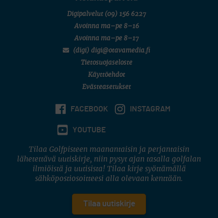
Digipalvelut
(09) 156 6227
Avoinna ma–pe 8–16
Avoinna ma–pe 8–17
(digi) digi@otavamedia.fi
Tietosuojaseloste
Käyttöehdot
Evästeasetukset
FACEBOOK
INSTAGRAM
YOUTUBE
Tilaa Golfpisteen maanantaisin ja perjantaisin
lähetettävä uutiskirje, niin pysyt ajan tasalla golfalan
ilmiöistä ja uutisista! Tilaa kirje syöttämällä
sähköpostiosoitteesi alla olevaan kenttään.
Tilaa uutiskirje