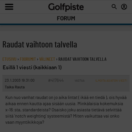
FORUM
Raudat vaihtoon talvella
ETUSIVU
›
FOORUMIT
›
VÄLINEET
›
RAUDAT VAIHTOON TALVELLA
Esillä 1 viesti (kaikkiaan 1)
#417644
23.1.2003 19:31:00
VASTAA
ILMOITA ASIATON VIESTI
Taika Rauta
Kun nuo vanhat raudat on jo aika lintat ( ikää en tiedä ), ois hyvää
aikaa ennen kautta ajaa sisään uusia. Minkälaisia kokemuksia
x-16:sta, standardeista? Osaisko joku asiasta tietävä selvittää
siitä ’notch weighting’ systeemistä? Miten vaikuttaa vai onko
vaan myyntikikkoja?