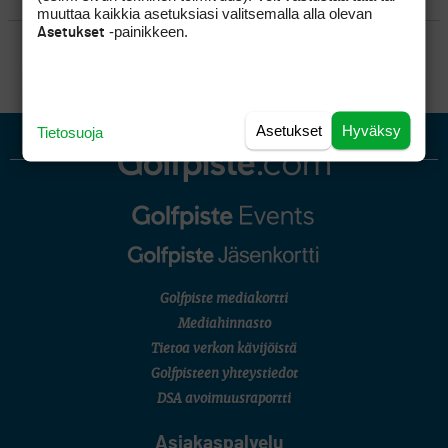
muuttaa kaikkia asetuksiasi valitsemalla alla olevan
-painikkeen.
Asetukset
SÄÄNNÖT
Asetukset
Hyväksy
Tietosuoja
Golfpiste mediakortti
Mediahinnasto
Tietoa verkon kävijöistä
Golfpisteen yhteystiedot
DSA avoimuusraportti
Asiakaspalvelu