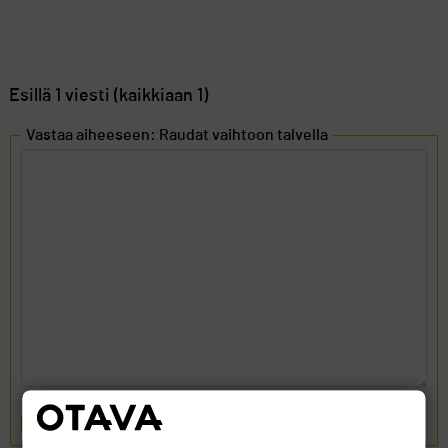
Esillä 1 viesti (kaikkiaan 1)
Vastaa aiheeseen: Raudat vaihtoon talvella
LÄHETÄ