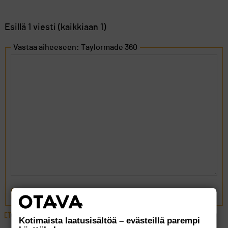
Esillä 1 viesti (kaikkiaan 1)
Vastaa aiheeseen: Taylormade 360
LÄHETÄ
ETUSIVU
›
FOORUMIT
›
VÄLINEET
›
TAYLORMADE 360
Kotimaista laatusisältöä – evästeillä parempi