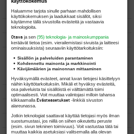
käyttökokemus
Haluamme tarjota sinulle parhaan mahdollisen
LUO AIHE
käyttökokemuksen ja laadukkaat sisällöt, siksi
käytämme tällä sivustolla evästeitä ja vastaavia
SÄÄNNÖT
teknologioita.
ja sen
(95) teknologia- ja mainoskumppania
Otava
OHJEET
keräävät tietoa (esim. vierailemis­tasi sivuista ja laitteesi
ominaisuuk­sista) seuraaviin käyttötarkoituksiin:
UUSIMMAT VIESTIKETJUT
Sisällön ja palveluiden parantaminen
Kohdennettu mainonta ja markkinointi
Kävijämäärien ja mainonnan mittaaminen
YLEISTÄ
Hyväksymällä evästeet, annat luvan tietojesi käsittelyyn
näihin käyttötarkoituksiin. Mikäli et hyväksy evästeitä,
osa palveluista tai sisällöistä ei välttämättä toimi
VÄLINEET
optimaalisesti. Voit muuttaa valintojasi milloin tahansa
klikkaamalla
-linkkiä sivuston
Evästeasetukset
alareunassa.
MATKAILU
Jotkin teknologiat saattavat käyttää tietojasi myös ilman
KILPAGOLF & HARJOITTELU
suostumustasi, jos niillä on siihen oikeutettu peruste
(esim. sivun tekninen toimivuus). Voit vastustaa tätä tai
muuttaa kaikkia asetuksiasi valitsemalla alla olevan