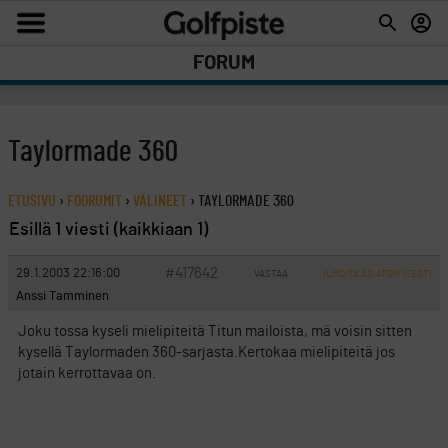
FORUM
Taylormade 360
ETUSIVU
›
FOORUMIT
›
VÄLINEET
›
TAYLORMADE 360
Esillä 1 viesti (kaikkiaan 1)
#417642
29.1.2003 22:16:00
VASTAA
ILMOITA ASIATON VIESTI
Anssi Tamminen
Joku tossa kyseli mielipiteitä Titun mailoista, mä voisin sitten
kysellä Taylormaden 360-sarjasta.Kertokaa mielipiteitä jos
jotain kerrottavaa on.