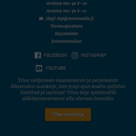
Avoinna ma–pe 8–16
Avoinna ma–pe 8–17
(digi) digi@otavamedia.fi
Tietosuojaseloste
Käyttöehdot
Evästeasetukset
FACEBOOK
INSTAGRAM
YOUTUBE
Tilaa Golfpisteen maanantaisin ja perjantaisin
lähetettävä uutiskirje, niin pysyt ajan tasalla golfalan
ilmiöistä ja uutisista! Tilaa kirje syöttämällä
sähköpostiosoitteesi alla olevaan kenttään.
Tilaa uutiskirje