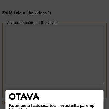
Esillä 1 viesti (kaikkiaan 1)
Vastaa aiheeseen: Titleist 762
LÄHETÄ
ETUSIVU
›
FOORUMIT
›
VÄLINEET
›
TITLEIST 762
Kotimaista laatusisältöä – evästeillä parempi