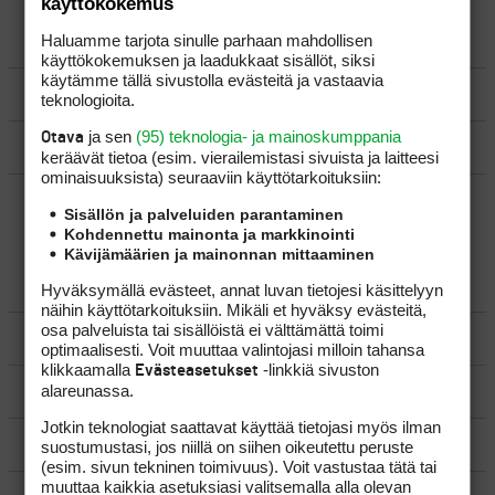
käyttökokemus
Haluamme tarjota sinulle parhaan mahdollisen
LUO AIHE
käyttökokemuksen ja laadukkaat sisällöt, siksi
käytämme tällä sivustolla evästeitä ja vastaavia
SÄÄNNÖT
teknologioita.
ja sen
(95) teknologia- ja mainoskumppania
Otava
OHJEET
keräävät tietoa (esim. vierailemis­tasi sivuista ja laitteesi
ominaisuuk­sista) seuraaviin käyttötarkoituksiin:
UUSIMMAT VIESTIKETJUT
Sisällön ja palveluiden parantaminen
Kohdennettu mainonta ja markkinointi
Kävijämäärien ja mainonnan mittaaminen
YLEISTÄ
Hyväksymällä evästeet, annat luvan tietojesi käsittelyyn
näihin käyttötarkoituksiin. Mikäli et hyväksy evästeitä,
osa palveluista tai sisällöistä ei välttämättä toimi
VÄLINEET
optimaalisesti. Voit muuttaa valintojasi milloin tahansa
klikkaamalla
-linkkiä sivuston
Evästeasetukset
alareunassa.
MATKAILU
Jotkin teknologiat saattavat käyttää tietojasi myös ilman
KILPAGOLF & HARJOITTELU
suostumustasi, jos niillä on siihen oikeutettu peruste
(esim. sivun tekninen toimivuus). Voit vastustaa tätä tai
muuttaa kaikkia asetuksiasi valitsemalla alla olevan