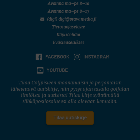
Avoinna ma–pe 8–16
Avoinna ma–pe 8–17
(digi) digi@otavamedia.fi
Tietosuojaseloste
Käyttöehdot
Evästeasetukset
FACEBOOK
INSTAGRAM
YOUTUBE
Tilaa Golfpisteen maanantaisin ja perjantaisin
lähetettävä uutiskirje, niin pysyt ajan tasalla golfalan
ilmiöistä ja uutisista! Tilaa kirje syöttämällä
sähköpostiosoitteesi alla olevaan kenttään.
Tilaa uutiskirje