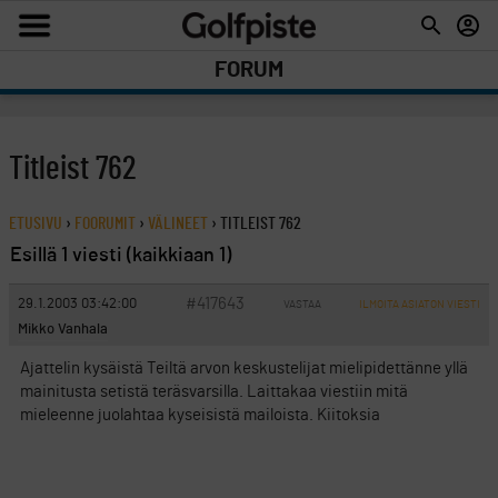
FORUM
Titleist 762
ETUSIVU
›
FOORUMIT
›
VÄLINEET
›
TITLEIST 762
Esillä 1 viesti (kaikkiaan 1)
#417643
29.1.2003 03:42:00
VASTAA
ILMOITA ASIATON VIESTI
Mikko Vanhala
Ajattelin kysäistä Teiltä arvon keskustelijat mielipidettänne yllä
mainitusta setistä teräsvarsilla. Laittakaa viestiin mitä
mieleenne juolahtaa kyseisistä mailoista. Kiitoksia