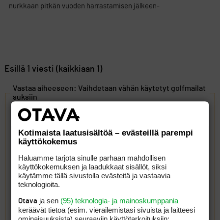
nurkkaan pitkän vuoden harrastamisen jälkeen-
Esillä 1 viesti (kaikkiaan 1)
Vastaa aiheeseen: Vaihdetaan vähän käytetyt golfmailat
suksiin
Kotimaista laatusisältöä – evästeillä parempi
käyttökokemus
Haluamme tarjota sinulle parhaan mahdollisen
käyttökokemuksen ja laadukkaat sisällöt, siksi
käytämme tällä sivustolla evästeitä ja vastaavia
teknologioita.
ja sen
(95) teknologia- ja mainoskumppania
Otava
keräävät tietoa (esim. vierailemis­tasi sivuista ja laitteesi
ominaisuuk­sista) seuraaviin käyttötarkoituksiin: