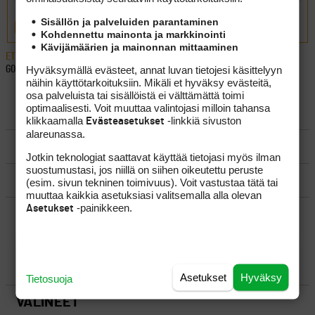
Sisällön ja palveluiden parantaminen
LÄHETÄ
Kohdennettu mainonta ja markkinointi
Kävijämäärien ja mainonnan mittaaminen
ETUSIVU
›
FOORUMIT
›
VÄLINEET
›
VAIHDETAAN VÄHÄN KÄYTETYT
GOLFMAILAT SUKSIIN
Hyväksymällä evästeet, annat luvan tietojesi käsittelyyn
näihin käyttötarkoituksiin. Mikäli et hyväksy evästeitä,
osa palveluista tai sisällöistä ei välttämättä toimi
optimaalisesti. Voit muuttaa valintojasi milloin tahansa
LUO AIHE
klikkaamalla
-linkkiä sivuston
Evästeasetukset
alareunassa.
SÄÄNNÖT
Jotkin teknologiat saattavat käyttää tietojasi myös ilman
suostumustasi, jos niillä on siihen oikeutettu peruste
OHJEET
(esim. sivun tekninen toimivuus). Voit vastustaa tätä tai
muuttaa kaikkia asetuksiasi valitsemalla alla olevan
-painikkeen.
Asetukset
UUSIMMAT VIESTIKETJUT
YLEISTÄ
Asetukset
Hyväksy
Tietosuoja
VÄLINEET