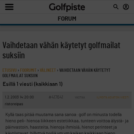
FORUM
Vaihdetaan vähän käytetyt golfmailat
suksiin
ETUSIVU
›
FOORUMIT
›
VÄLINEET
›
VAIHDETAAN VÄHÄN KÄYTETYT
GOLFMAILAT SUKSIIN
Esillä 1 viesti (kaikkiaan 1)
#417641
1.2.2003 14:20:00
VASTAA
ILMOITA ASIATON VIESTI
ristoreipas
Kyllä taas pitää muutama sana sanoa: golf on minusta todella
hieno peli- hienoa liikkeen estetiikkaa, tunteen voittoa älystä- ja
päinvastoin, haasteita, hienoja ihmisiä, hienot perinteet ja
käytöstavat, hillyttyä tyyliä ym ym kaiken kaikkiaan hieno