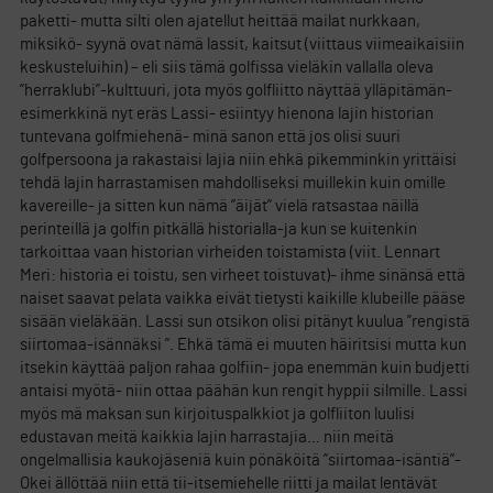
paketti- mutta silti olen ajatellut heittää mailat nurkkaan,
miksikö- syynä ovat nämä lassit, kaitsut (viittaus viimeaikaisiin
keskusteluihin) – eli siis tämä golfissa vieläkin vallalla oleva
”herraklubi”-kulttuuri, jota myös golfliitto näyttää ylläpitämän-
esimerkkinä nyt eräs Lassi- esiintyy hienona lajin historian
tuntevana golfmiehenä- minä sanon että jos olisi suuri
golfpersoona ja rakastaisi lajia niin ehkä pikemminkin yrittäisi
tehdä lajin harrastamisen mahdolliseksi muillekin kuin omille
kavereille- ja sitten kun nämä ”äijät” vielä ratsastaa näillä
perinteillä ja golfin pitkällä historialla-ja kun se kuitenkin
tarkoittaa vaan historian virheiden toistamista (viit. Lennart
Meri: historia ei toistu, sen virheet toistuvat)- ihme sinänsä että
naiset saavat pelata vaikka eivät tietysti kaikille klubeille pääse
sisään vieläkään. Lassi sun otsikon olisi pitänyt kuulua ”rengistä
siirtomaa-isännäksi ”. Ehkä tämä ei muuten häiritsisi mutta kun
itsekin käyttää paljon rahaa golfiin- jopa enemmän kuin budjetti
antaisi myötä- niin ottaa päähän kun rengit hyppii silmille. Lassi
myös mä maksan sun kirjoituspalkkiot ja golfliiton luulisi
edustavan meitä kaikkia lajin harrastajia… niin meitä
ongelmallisia kaukojäseniä kuin pönäköitä ”siirtomaa-isäntiä”-
Okei ällöttää niin että tii-itsemiehelle riitti ja mailat lentävät