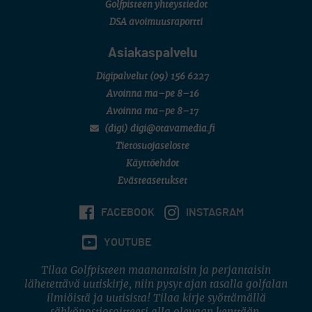
Golfpisteen yhteystiedot
DSA avoimuusraportti
Asiakaspalvelu
Digipalvelut
(09) 156 6227
Avoinna ma–pe 8–16
Avoinna ma–pe 8–17
(digi) digi@otavamedia.fi
Tietosuojaseloste
Käyttöehdot
Evästeasetukset
FACEBOOK
INSTAGRAM
YOUTUBE
Tilaa Golfpisteen maanantaisin ja perjantaisin
lähetettävä uutiskirje, niin pysyt ajan tasalla golfalan
ilmiöistä ja uutisista! Tilaa kirje syöttämällä