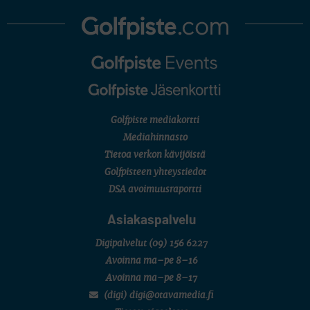
Golfpiste mediakortti
Mediahinnasto
Tietoa verkon kävijöistä
Golfpisteen yhteystiedot
DSA avoimuusraportti
Asiakaspalvelu
Digipalvelut
(09) 156 6227
Avoinna ma–pe 8–16
Avoinna ma–pe 8–17
(digi) digi@otavamedia.fi