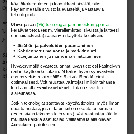
ovat aktiivisia, ja junioritoimintaakin kehitetään.
käyttökokemuksen ja laadukkaat sisällöt, siksi
Opetustarjontaa lisätään kysynnän mukaan.
käytämme tällä sivustolla evästeitä ja vastaavia
teknologioita.
ja sen
(95) teknologia- ja mainoskumppania
”Tavoitteenamme on innostaa seudun ihmisiä ja
Otava
keräävät tietoa (esim. vierailemis­tasi sivuista ja laitteesi
kesäasukkaita lajin pariin aktiivisen kurssitarjonnan
ominaisuuk­sista) seuraaviin käyttötarkoituksiin:
ja hyväntuulisen toiminnan kautta.”
Sisällön ja palveluiden parantaminen
Kohdennettu mainonta ja markkinointi
Sijainti ja puitteet antavat tiivistyvälle toiminnalle
Kävijämäärien ja mainonnan mittaaminen
hyvät edellytykset. Uusia jäseniä houkutellaan
Hyväksymällä evästeet, annat luvan tietojesi käsittelyyn
kahdella jäsenmaksuun sisältyvällä ilmaiselle
näihin käyttötarkoituksiin. Mikäli et hyväksy evästeitä,
osa palveluista tai sisällöistä ei välttämättä toimi
kierroksella.
optimaalisesti. Voit muuttaa valintojasi milloin tahansa
klikkaamalla
-linkkiä sivuston
Evästeasetukset
alareunassa.
Jotkin teknologiat saattavat käyttää tietojasi myös ilman
Kenttäinfo
suostumustasi, jos niillä on siihen oikeutettu peruste
(esim. sivun tekninen toimivuus). Voit vastustaa tätä tai
muuttaa kaikkia asetuksiasi valitsemalla alla olevan
-painikkeen.
Asetukset
Lustigkullavägen 19, 10600 Tammisaari