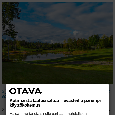
Sijainti ja puitteet antavat tiivistyvälle toiminnalle hyvät
edellytykset.
Kotimaista laatusisältöä – evästeillä parempi
käyttökokemus
Seuratoiminta on vilkasta. Nais- ja senioritoimikunta
Haluamme tarjota sinulle parhaan mahdollisen