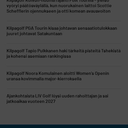
Kilpagolf
Koivun-huuma räjähti PGA Tourilla – yleisö
vyöryi päätösväylällä, kun nuorukainen laittoi Scottie
Schefflerin ojennukseen ja otti komean avausvoiton
Kilpagolf
PGA Tourin kisaa johtavan sensaatiotulokkaan
juuret johtavat Satakuntaan
Kilpagolf
Tapio Pulkkanen haki tärkeitä pisteitä Tshekistä
ja kohensi asemiaan rankingissa
Kilpagolf
Noora Komulainen aloitti Women’s Openin
uransa kovimmalla major-kierroksella
Ajankohtaista
LIV Golf löysi uuden rahoittajan ja sai
jatkoaikaa vuoteen 2027