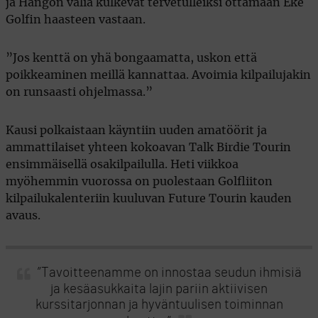
ja Hangon väliä kulkevat tervetulleiksi ottamaan Eke
Golfin haasteen vastaan.
”Jos kenttä on yhä bongaamatta, uskon että
poikkeaminen meillä kannattaa. Avoimia kilpailujakin
on runsaasti ohjelmassa.”
Kausi polkaistaan käyntiin uuden amatöörit ja
ammattilaiset yhteen kokoavan Talk Birdie Tourin
ensimmäisellä osakilpailulla. Heti viikkoa
myöhemmin vuorossa on puolestaan Golfliiton
kilpailukalenteriin kuuluvan Future Tourin kauden
avaus.
”Tavoitteenamme on innostaa seudun ihmisiä
ja kesäasukkaita lajin pariin aktiivisen
kurssitarjonnan ja hyväntuulisen toiminnan