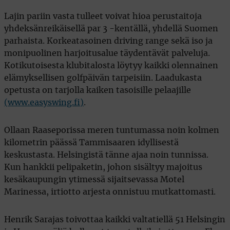
Lajin pariin vasta tulleet voivat hioa perustaitoja
yhdeksänreikäisellä par 3 -kentällä, yhdellä Suomen
parhaista. Korkeatasoinen driving range sekä iso ja
monipuolinen harjoitusalue täydentävät palveluja.
Kotikutoisesta klubitalosta löytyy kaikki olennainen
elämyksellisen golfpäivän tarpeisiin. Laadukasta
opetusta on tarjolla kaiken tasoisille pelaajille
(www.easyswing.fi)
.
Ollaan Raaseporissa meren tuntumassa noin kolmen
kilometrin päässä Tammisaaren idyllisestä
keskustasta. Helsingistä tänne ajaa noin tunnissa.
Kun hankkii pelipaketin, johon sisältyy majoitus
kesäkaupungin ytimessä sijaitsevassa Motel
Marinessa, irtiotto arjesta onnistuu mutkattomasti.
Henrik Sarajas toivottaa kaikki valtatiellä 51 Helsingin