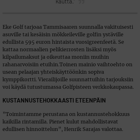
kautta.”
Eke Golf tarjoaa Tammisaaren suunnalla vakituisesti
asuville tai kesäisin mökkeileville golfin ystäville
edullista 595 euron hintaista vuosigreenfeetä. Se
kattaa normaalien pelikierrosten lisäksi myös
kilpailumaksut ja oikeuttaa moniin muihin
rahanarvoisiin etuihin.Toinen mainio vaihtoehto on
usean pelaajan yhteiskäyttöönkin sopiva
kymppikortti. Vierailijoille suunnattuihin tarjouksiin
voi käydä tutustumassa Golfpisteen verkkokaupassa.
KUSTANNUSTEHOKKAASTI ETEENPÄIN
”Toimintamme perustana on kustannustehokkuus
kaikilla rintamilla. Pienet kulut mahdollistavat
edullisen hinnoittelun”, Henrik Sarajas valottaa.