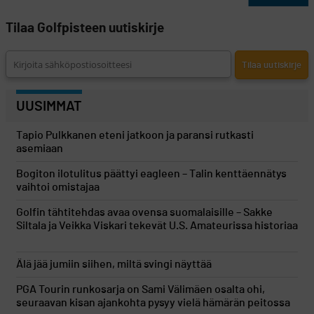
Tilaa Golfpisteen uutiskirje
UUSIMMAT
Tapio Pulkkanen eteni jatkoon ja paransi rutkasti
asemiaan
Bogiton ilotulitus päättyi eagleen – Talin kenttäennätys
vaihtoi omistajaa
Golfin tähtitehdas avaa ovensa suomalaisille – Sakke
Siltala ja Veikka Viskari tekevät U.S. Amateurissa historiaa
Älä jää jumiin siihen, miltä svingi näyttää
PGA Tourin runkosarja on Sami Välimäen osalta ohi,
seuraavan kisan ajankohta pysyy vielä hämärän peitossa