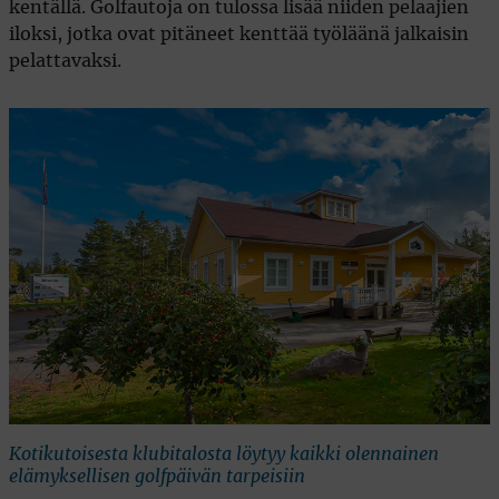
kentällä. Golfautoja on tulossa lisää niiden pelaajien
iloksi, jotka ovat pitäneet kenttää työläänä jalkaisin
pelattavaksi.
Kotikutoisesta klubitalosta löytyy kaikki olennainen
elämyksellisen golfpäivän tarpeisiin