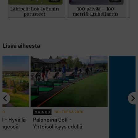
Lisää aiheesta
020
GOLFKESÄ 2020
f - Hyvällä
Paloheinä Golf -
hengessä
Yhteisöllisyys edellä