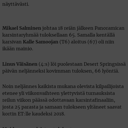
näyttävästi.
Mikael Salminen
johtaa 18 reiän jälkeen Panoramican
karsintaryhmää tuloksellaan 65. Samalla kentällä
karsivan
Kalle Samoojan
(T6) aloitus (67) oli niin
ikään mainio.
Linus Väisänen
(4:s) löi puolestaan Desert Springsissä
päivän neljänneksi kovimman tuloksen, 66 lyöntiä.
Noin neljännes kaikista mukana olevista kilpailijoista
etenee yli viikonvaihteen ylettyvistä turnauksista
reilun viikon päässä odottavaan karsintafinaaliin,
josta 25 parasta ja samaan tulokseen yltäneet saavat
kortin ET:lle kaudeksi 2018.