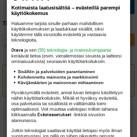
Kotimaista laatusisältöä – evästeillä parempi
käyttökokemus
Haluamme tarjota sinulle parhaan mahdollisen
Tilaa Golfpisteen uutiskirje
käyttökokemuksen ja laadukkaat sisällöt, siksi
käytämme tällä sivustolla evästeitä ja vastaavia
teknologioita.
ja sen
(95) teknologia- ja mainoskumppania
Otava
keräävät tietoa (esim. vierailemis­tasi sivuista ja laitteesi
ominaisuuk­sista) seuraaviin käyttötarkoituksiin:
Sisällön ja palveluiden parantaminen
Oma kommentti
Kohdennettu mainonta ja markkinointi
Kävijämäärien ja mainonnan mittaaminen
Kirjaudu sisään kommentoidaksesi
Hyväksymällä evästeet, annat luvan tietojesi käsittelyyn
näihin käyttötarkoituksiin. Mikäli et hyväksy evästeitä,
osa palveluista tai sisällöistä ei välttämättä toimi
optimaalisesti. Voit muuttaa valintojasi milloin tahansa
UUSIMMAT
klikkaamalla
-linkkiä sivuston
Evästeasetukset
alareunassa.
Pitkät väylät palkitsivat Tapio Pulkkasen kitsaasti, mutta
Jotkin teknologiat saattavat käyttää tietojasi myös ilman
taistelu kovasta sijoituksesta jatkuu
suostumustasi, jos niillä on siihen oikeutettu peruste