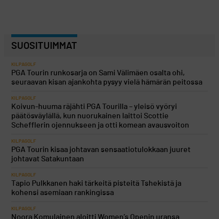
SUOSITUIMMAT
KILPAGOLF
PGA Tourin runkosarja on Sami Välimäen osalta ohi,
seuraavan kisan ajankohta pysyy vielä hämärän peitossa
KILPAGOLF
Koivun-huuma räjähti PGA Tourilla – yleisö vyöryi
päätösväylällä, kun nuorukainen laittoi Scottie
Schefflerin ojennukseen ja otti komean avausvoiton
KILPAGOLF
PGA Tourin kisaa johtavan sensaatiotulokkaan juuret
johtavat Satakuntaan
KILPAGOLF
Tapio Pulkkanen haki tärkeitä pisteitä Tshekistä ja
kohensi asemiaan rankingissa
KILPAGOLF
Noora Komulainen aloitti Women’s Openin uransa