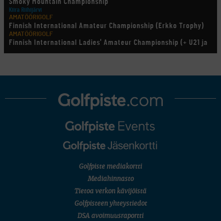
Smoky Mountain Championship
Kiira Riihijärvi
AMATÖÖRIGOLF
Finnish International Amateur Championship (Erkko Trophy)
AMATÖÖRIGOLF
Finnish International Ladies' Amateur Championship (+ U21 ja
U18/FJT/Aulanko)
KORN FERRY TOUR
Pinnacle Bank Championship
LEGENDS TOUR
Staysure PGA Seniors Championship
AMATÖÖRIGOLF
U.S. Women's Amateur Championship
AMATÖÖRIGOLF
English Boys' (U14) Open Amateur Stroke Play Championship
Eeli Krankka, Lionel Mutikainen
MUU
Kivitippu Classic Invitational 2026
LIV GOLF
New York
Golfpiste mediakortti
SM-KILPAILUT
SM-reikäpeli (M50/Kymen Golf)
Mediahinnasto
FINNISH JUNIOR TOUR
Tietoa verkon kävijöistä
7 (U18 ja U21/pojat/Tahko)
MID TOUR
Golfpisteen yhteystiedot
6 (Archipelagia Golf)
DSA avoimuusraportti