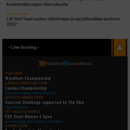
kovimmalla major-kierroksella
AJANKOHTAISTA
LIV Golf löysi uuden rahoittajan ja sai jatkoaikaa vuoteen
2027
- Live Scoring -
16
9
Kilpailua
Suomalaista
PGA TOUR
Wyndham Championship
LADIES EUROPEAN TOUR
London Championship
Noora Komulainen, Ursula Wikström
HOTELPLANNER TOUR
Scottish Challenge supported by The R&A
Tapio Pulkkanen
LET ACCESS SERIES
CSK Steel Women´S Open
Anna Backman, Katri Bakker, Elina Saksa
EPSON TOUR