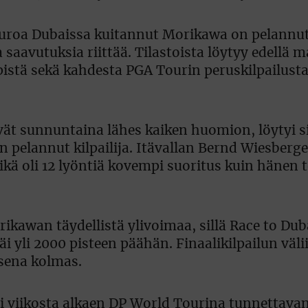
 euroa Dubaissa kuitannut Morikawa on pelannu
saavutuksia riittää. Tilastoista löytyy edellä m
istä sekä kahdesta PGA Tourin peruskilpailusta
vät sunnuntaina lähes kaiken huomion, löytyi si
pelannut kilpailija. Itävallan Bernd Wiesberger
kä oli 12 lyöntiä kovempi suoritus kuin hänen t
kawan täydellistä ylivoimaa, sillä Race to Duba
i yli 2000 pisteen päähän. Finaalikilpailun väli
sena kolmas.
si viikosta alkaen DP World Tourina tunnettav