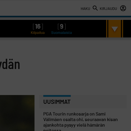
HAKU
KIRJAUDU
[
16
]
[
9
]
Kilpailua
Suomalaista
ydän
UUSIMMAT
PGA Tourin runkosarja on Sami
Välimäen osalta ohi, seuraavan kisan
ajankohta pysyy vielä hämärän
peitossa