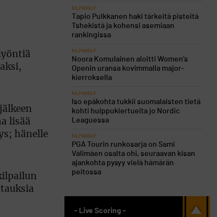
KILPAGOLF
Tapio Pulkkanen haki tärkeitä pisteitä
Tshekistä ja kohensi asemiaan
rankingissa
KILPAGOLF
lyöntiä
Noora Komulainen aloitti Women’s
aksi,
Openin uransa kovimmalla major-
kierroksella
KILPAGOLF
Iso epäkohta tukkii suomalaisten tietä
 jälkeen
kohti huippukiertueita jo Nordic
Leaguessa
a lisää
s; hänelle
KILPAGOLF
PGA Tourin runkosarja on Sami
Välimäen osalta ohi, seuraavan kisan
ajankohta pysyy vielä hämärän
peitossa
ilpailun
stauksia
- Live Scoring -