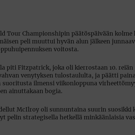
ld Tour Championshipin päätöspäivään kolme 
mmäisen peli muuttui hyvän alun jälkeen junnaav
oppuhuipennuksen voitosta.
piti Fitzpatrick, joka oli kierrostaan 10. reiän
ahvan venytyksen tulostaululta, ja päätti paina
suoritusta ilmensi viikonloppuna virheettömyy
keen ainuttakaan bogia.
ellut McIlroy oli sunnuntaina suurin suosikki k
ynyt pelin strategisella hetkellä minkäänlaisia va