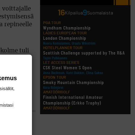
 voittajalle
16
9
Kilpailua
Suomalaista
hestymisensä
PGA TOUR
a repineelle
Wyndham Championship
LADIES EUROPEAN TOUR
London Championship
Noora Komulainen, Ursula Wikström
HOTELPLANNER TOUR
 kolme tuli
Scottish Challenge supported by The R&A
eessa WGC–
Tapio Pulkkanen
LET ACCESS SERIES
CSK Steel Women´S Open
Anna Backman, Katri Bakker, Elina Saksa
okemus
EPSON TOUR
Smoky Mountain Championship
kaudella
isällöt,
Kiira Riihijärvi
AMATÖÖRIGOLF
Finnish International Amateur
Championship (Erkko Trophy)
mis­tasi
AMATÖÖRIGOLF
Finnish International Ladies' Amateur
Championship (+ U21 ja U18/FJT/Aulanko)
KORN FERRY TOUR
Pinnacle Bank Championship
LEGENDS TOUR