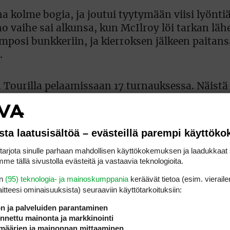
a kolme bogia, ja joutui tyytymään viisi lyöntiä
 vaihe sai alkunsa, kun McIlroy löi tarkan lä
mposi bunkkeriin, ja kierroksen jälkeen paitans
.
n Tourilla pelaamissaan 17 turnauksessa. Näistä
hampionshipissä sekä ET:n kalenteriin kuulun
lpailussa.
sta laatusisältöä – evästeillä parempi käyttök
pelaaja, joka on pystynyt voittamaan samalla 
rjota sinulle parhaan mahdollisen käyttökokemuksen ja laadukkaat s
sen sekä Race to Dubai -tittelin.
me tällä sivustolla evästeitä ja vastaavia teknologioita.
en
(95) teknologia- ja mainoskumppania
keräävät tietoa (esim. vieraile
laitteesi ominaisuuk­sista) seuraaviin käyttötarkoituksiin:
ön ja palveluiden parantaminen
koivat upota, mikä on aina
nettu mainonta ja markkinointi
määrien ja mainonnan mittaaminen