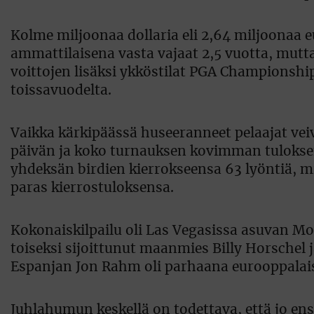
Kolme miljoonaa dollaria eli 2,64 miljoonaa
ammattilaisena vasta vajaat 2,5 vuotta, mutta 
voittojen lisäksi ykköstilat PGA Championship
toissavuodelta.
Vaikka kärkipäässä huseeranneet pelaajat vei
päivän ja koko turnauksen kovimman tuloksen 
yhdeksän birdien kierrokseensa 63 lyöntiä, mi
paras kierrostuloksensa.
Kokonaiskilpailu oli Las Vegasissa asuvan Mori
toiseksi sijoittunut maanmies Billy Horschel jä
Espanjan Jon Rahm oli parhaana eurooppalai
Juhlahumun keskellä on todettava, että jo en