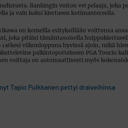
udistusta. Rankingin voiton vei pelaaja, joka p
lla ja vain kaksi kiertueen kotimantereella.
kawa on komeilla esityksillään voittonsa ansa
si, joka pitäisi tämäntasoisella huippukiertueel
ratkesi viikonloppuna hyvissä ajoin, mikä hiem
ukuttelevine palkintopotteineen PGA Tourin kal
sen voittaja on automaattisesti myös kokonaisk
nyt Tapio Pulkkanen pettyi draiveihinsa