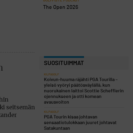
GOLFPISTE PODCAST
The Open 2026
SUOSITUIMMAT
n
KILPAGOLF
Koivun-huuma räjähti PGA Tourilla –
yleisö vyöryi päätösväylällä, kun
nuorukainen laittoi Scottie Schefflerin
ojennukseen ja otti komean
ahin
avausvoiton
eki seitsemän
KILPAGOLF
exander
PGA Tourin kisaa johtavan
sensaatiotulokkaan juuret johtavat
Satakuntaan