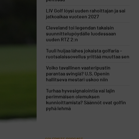
LIV Golf löysi uuden rahoittajan ja sai
jatkoaikaa vuoteen 2027
Cleveland toi legendan takaisin
suunnittelupöydälle luodessaan
uuden RTZ 2:n
Tuuli huijaa lähes jokaista golfaria –
ruotsalaissovellus yrittää muuttaa sen
Voiko tavallinen vaateripustin
parantaa svingiä? U.S. Openin
hallitseva mestari uskoo niin
Turhaa hyvesignalointia vai lajin
perimmäisen olemuksen
kunnioittamista? Säännöt ovat golfin
pyhä lehmä