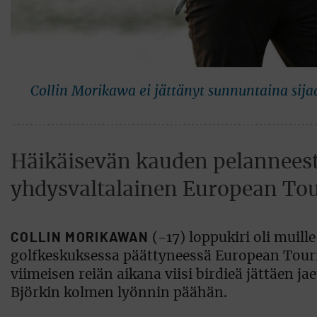
Collin Morikawa ei jättänyt sunnuntaina sijaa
Häikäisevän kauden pelannees
yhdysvaltalainen European Tour
COLLIN MORIKAWAN
(-17) loppukiri oli muil
golfkeskuksessa päättyneessä European Tourin
viimeisen reiän aikana viisi birdieä jättäen ja
Björkin kolmen lyönnin päähän.