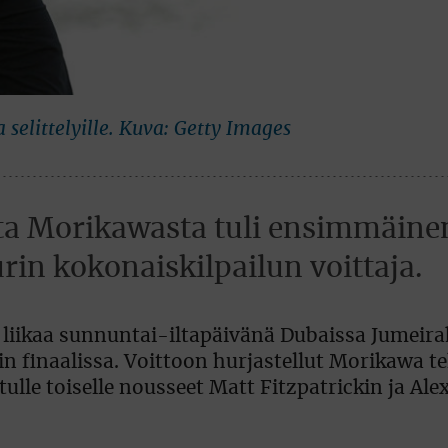
 selittelyille. Kuva: Getty Images
ta Morikawasta tuli ensimmäine
in kokonaiskilpailun voittaja.
le liikaa sunnuntai-iltapäivänä Dubaissa Jumeir
 finaalissa. Voittoon hurjastellut Morikawa t
etulle toiselle nousseet Matt Fitzpatrickin ja Al