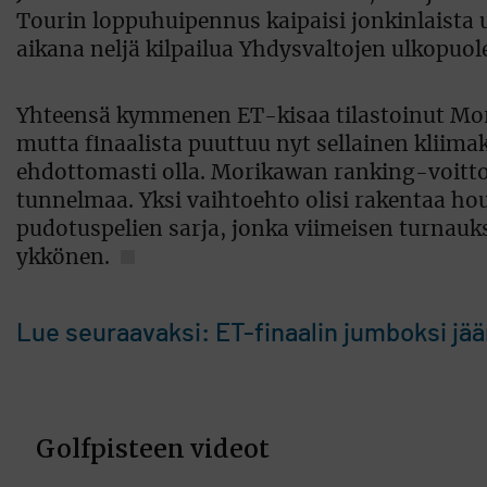
Tourin loppuhuipennus kaipaisi jonkinlaista u
aikana neljä kilpailua Yhdysvaltojen ulkopuole
Yhteensä kymmenen ET-kisaa tilastoinut Mori
mutta finaalista puuttuu nyt sellainen kliimak
ehdottomasti olla. Morikawan ranking-voitto 
tunnelmaa. Yksi vaihtoehto olisi rakentaa ho
pudotuspelien sarja, jonka viimeisen turnauk
ykkönen.
Lue seuraavaksi: ET-finaalin jumboksi jää