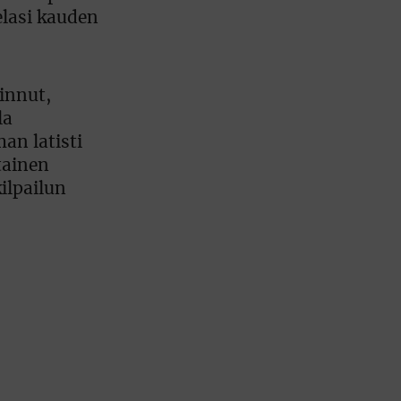
elasi kauden
innut,
la
an latisti
tainen
ilpailun