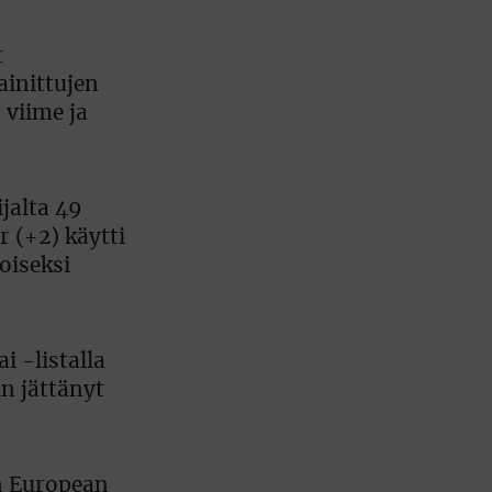
t
ainittujen
 viime ja
jalta 49
 (+2) käytti
oiseksi
i -listalla
in jättänyt
an European