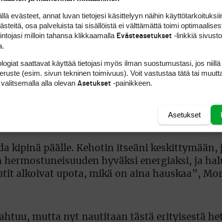
auskaa.
 evästeet, annat luvan tietojesi käsittelyyn näihin käyttötarkoituksiin
teitä, osa palveluista tai sisällöistä ei välttämättä toimi optimaalisest
intojasi milloin tahansa klikkaamalla
-linkkiä sivust
Evästeasetukset
a.
äittäisin, etten katsonut mitä Matt Fitzpatrick
logiat saattavat käyttää tietojasi myös ilman suostumustasi, jos niillä
peruste (esim. sivun tekninen toimivuus). Voit vastustaa tätä tai muutt
 siitä hatunnosto hänelle”, Morikawa sanoi.
 valitsemalla alla olevan
-painikkeen.
Asetukset
n hurmos katkesi kierroksen lopussa tulleisiin
Asetukset
da kipinä päälle. Kehotin itseäni keskittymään, j
en hermostuneisuuden hyväksi energiaksi, ja hal
utit alkoivat upota, mikä on aina hauskaa”, Mo
htuu, mutta nyt nautitaan tästä erityisestä he