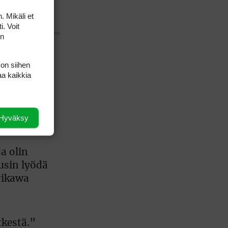
Staysure PGA Seniors Championship
. Mikäli et
AMATÖÖRIGOLF
U.S. Women's Amateur Championship
i. Voit
AMATÖÖRIGOLF
on
English Boys' (U14) Open Amateur Stroke
Play Championship
Eeli Krankka, Lionel Mutikainen
 on
 on siihen
MUU
aa kaikkia
Kivitippu Classic Invitational 2026
LIV GOLF
New York
SM-KILPAILUT
 kahteen
SM-reikäpeli (M50/Kymen Golf)
Hyväksy
FINNISH JUNIOR TOUR
7 (U18 ja U21/pojat/Tahko)
MID TOUR
6 (Archipelagia Golf)
a olin
usin lyödä
rikawa
tkestä.”