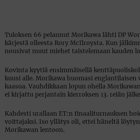
Tuloksen 66 pelannut Morikawa lähti DP Wor
kärjestä olleesta Rory McIlroysta. Kun jälki
nousivat muut miehet taistelemaan kauden l
Kovinta kyytiä ensimmäisellä kenttäpuoliskolla 
kuusi alle. Morikawa huomasi englantilaisen v
kaasua. Vauhdikkaan lopun ohella Morikawan 
ei kirjattu perjantain kierroksen 13. reiän jäl
Kahdesti urallaan ET:n finaaliturnauksen hoid
voittajaksi. Iso yllätys oli, ettei häneltä löyt
Morikawan lentoon.