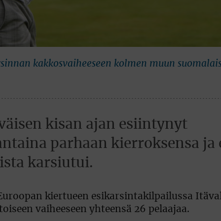
 karsinnan kakkosvaiheeseen kolmen muun suomalais
väisen kisan ajan esiintynyt
antaina parhaan kierroksensa ja 
sta karsiutui.
Euroopan kiertueen esikarsintakilpailussa Itäva
 toiseen vaiheeseen yhteensä 26 pelaajaa.