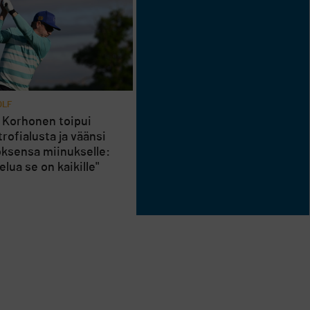
OLF
 Korhonen toipui
rofialusta ja väänsi
oksensa miinukselle:
elua se on kaikille"