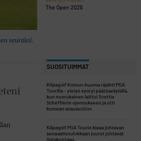
GOLFPISTE PODCAST
The Open 2026
en seuraksi.
SUOSITUIMMAT
Kilpagolf
Koivun-huuma räjähti PGA
eteni
Tourilla – yleisö vyöryi päätösväylällä,
kun nuorukainen laittoi Scottie
Schefflerin ojennukseen ja otti
komean avausvoiton
llan
Kilpagolf
PGA Tourin kisaa johtavan
sensaatiotulokkaan juuret johtavat
Satakuntaan