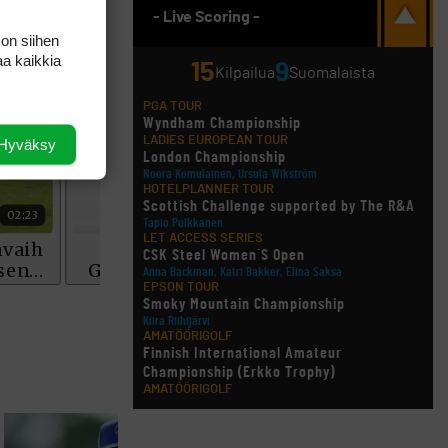
- Live Scoring -
 on siihen
aa kaikkia
15
9
Kilpailua
Suomalaista
PGA TOUR
Wyndham Championship
LADIES EUROPEAN TOUR
Hyväksy
London Championship
Noora Komulainen, Ursula Wikström
HOTELPLANNER TOUR
Scottish Challenge supported by The R&A
Tapio Pulkkanen
LET ACCESS SERIES
CSK Steel Women´S Open
Anna Backman, Katri Bakker, Elina Saksa
EPSON TOUR
Smoky Mountain Championship
Kiira Riihijärvi
AMATÖÖRIGOLF
Finnish International Amateur
Championship (Erkko Trophy)
AMATÖÖRIGOLF
Finnish International Ladies' Amateur
Championship (+ U21 ja U18/FJT/Aulanko)
KORN FERRY TOUR