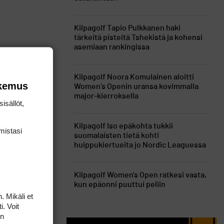
Kilpagolf
Tapio Pulkkanen haki
tärkeitä pisteitä Tshekistä ja kohensi
asemiaan rankingissa
nnillä ja
seuraavaan
Kilpagolf
Noora Komulainen aloitti
okemus
Women’s Openin uransa kovimmalla
major-kierroksella
isällöt,
Kilpagolf
Iso epäkohta tukkii
mis­tasi
suomalaisten tietä kohti
huippukiertueita jo Nordic Leaguessa
en, Tapio
Kilpagolf
Women's Open ratkesi vasta,
kun epäonni puuttui peliin
. Mikäli et
i. Voit
on