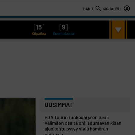
HAKU
KIRJAUDU
[
15
]
[
9
]
Kilpailua
Suomalaista
UUSIMMAT
PGA Tourin runkosarja on Sami
Välimäen osalta ohi, seuraavan kisan
ajankohta pysyy vielä hämärän
peitossa