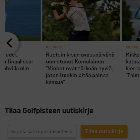
KILPAGOLF
KILPAG
ikeudet
Ruotsin kisan avauspäivänä
Mikko
in finaalissa:
onnistunut Komulainen:
katast
kahvilla olin
”Miehet ovat törkeän hyviä,
kierr
joten itsekin pitää painaa
"Taist
kaasua”
Tilaa Golfpisteen uutiskirje