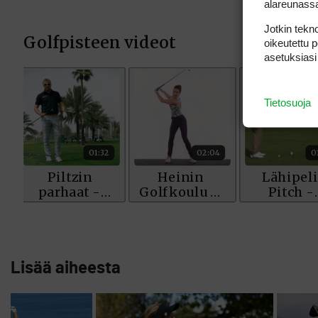
alareunass
Jotkin tekno
oikeutettu 
asetuksiasi
Tietosuoja
Lisää aiheesta