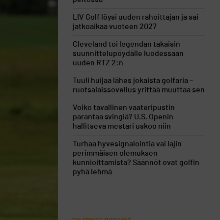
LIV Golf löysi uuden rahoittajan ja sai
jatkoaikaa vuoteen 2027
Cleveland toi legendan takaisin
suunnittelupöydälle luodessaan
uuden RTZ 2:n
Tuuli huijaa lähes jokaista golfaria –
ruotsalaissovellus yrittää muuttaa sen
Voiko tavallinen vaateripustin
parantaa svingiä? U.S. Openin
hallitseva mestari uskoo niin
Turhaa hyvesignalointia vai lajin
perimmäisen olemuksen
kunnioittamista? Säännöt ovat golfin
pyhä lehmä