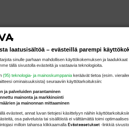
ilpailussa kolme ensimmäistä kierrostaan 70 lyö
lä (69), joka riitti tuomaan paikan karsinnan 
sta laatusisältöä – evästeillä parempi käyttök
rjota sinulle parhaan mahdollisen käyttökokemuksen ja laadukkaat s
me tällä sivustolla evästeitä ja vastaavia teknologioita.
 kohtaloksi koitui karsiutuminen niukimmalla
anne Kaske
oli 47:s tuloksella -1.
en
(95) teknologia- ja mainoskumppania
keräävät tietoa (esim. vieraile
laitteesi ominaisuuk­sista) seuraaviin käyttötarkoituksiin:
ön ja palveluiden parantaminen
a suomalaisista etenivät jatkoon
Mikael Salmin
nettu mainonta ja markkinointi
määrien ja mainonnan mittaaminen
 evästeet, annat luvan tietojesi käsittelyyn näihin käyttötarkoituksiin
n vielä seitsemän suomalaispelaajaa.
teitä, osa palveluista tai sisällöistä ei välttämättä toimi optimaalisest
intojasi milloin tahansa klikkaamalla
-linkkiä sivust
Evästeasetukset