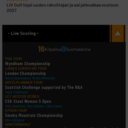
AJANKOHTAISTA
LIV Golf löysi uuden rahoittajan ja sai jatkoaikaa vuoteen
2027
- Live Scoring -
16
9
Kilpailua
Suomalaista
PGA TOUR
Wyndham Championship
LADIES EUROPEAN TOUR
London Championship
Noora Komulainen, Ursula Wikström
HOTELPLANNER TOUR
Scottish Challenge supported by The R&A
Tapio Pulkkanen
LET ACCESS SERIES
CSK Steel Women´S Open
Anna Backman, Katri Bakker, Elina Saksa
EPSON TOUR
Smoky Mountain Championship
Kiira Riihijärvi
AMATÖÖRIGOLF