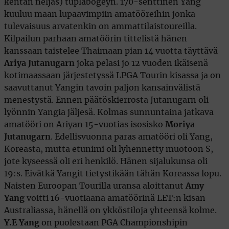
kentän neljäs) tuplabogeyn. 170-senttinen Yang
kuuluu maan lupaavimpiin amatööreihin jonka
tulevaisuus arvatenkin on ammattilaistoureilla.
Kilpailun parhaan amatöörin tittelistä hänen
kanssaan taistelee Thaimaan pian 14 vuotta täyttävä
Ariya Jutanugarn
joka pelasi jo 12 vuoden ikäisenä
kotimaassaan järjestetyssä LPGA Tourin kisassa ja on
saavuttanut Yangin tavoin paljon kansainvälistä
menestystä. Ennen päätöskierrosta Jutanugarn oli
lyönnin Yangia jäljesä. Kolmas sunnuntaina jatkava
amatööri on Ariyan 15-vuotias isosisko
Moriya
Jutanugarn
. Edellisvuonna paras amatööri oli Yang,
Koreasta, mutta etunimi oli lyhennetty muotoon S,
jote kyseessä oli eri henkilö. Hänen sijalukunsa oli
19:s. Eivätkä Yangit tietystikään tähän Koreassa lopu.
Naisten Euroopan Tourilla uransa aloittanut
Amy
Yang
voitti 16-vuotiaana amatöörinä LET:n kisan
Australiassa, hänellä on ykköstiloja yhteensä kolme.
Y.E Yang
on puolestaan PGA Championshipin