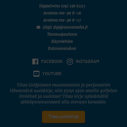
Digipalvelut
(09) 156 6227
Avoinna ma–pe 8–16
Avoinna ma–pe 8–17
(digi) digi@otavamedia.fi
Tietosuojaseloste
Käyttöehdot
Evästeasetukset
FACEBOOK
INSTAGRAM
YOUTUBE
Tilaa Golfpisteen maanantaisin ja perjantaisin
lähetettävä uutiskirje, niin pysyt ajan tasalla golfalan
ilmiöistä ja uutisista! Tilaa kirje syöttämällä
sähköpostiosoitteesi alla olevaan kenttään.
Tilaa uutiskirje