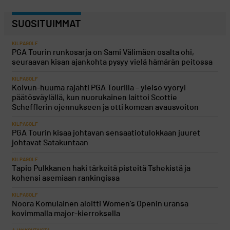
SUOSITUIMMAT
KILPAGOLF
PGA Tourin runkosarja on Sami Välimäen osalta ohi,
seuraavan kisan ajankohta pysyy vielä hämärän peitossa
KILPAGOLF
Koivun-huuma räjähti PGA Tourilla – yleisö vyöryi
päätösväylällä, kun nuorukainen laittoi Scottie
Schefflerin ojennukseen ja otti komean avausvoiton
KILPAGOLF
PGA Tourin kisaa johtavan sensaatiotulokkaan juuret
johtavat Satakuntaan
KILPAGOLF
Tapio Pulkkanen haki tärkeitä pisteitä Tshekistä ja
kohensi asemiaan rankingissa
KILPAGOLF
Noora Komulainen aloitti Women’s Openin uransa
kovimmalla major-kierroksella