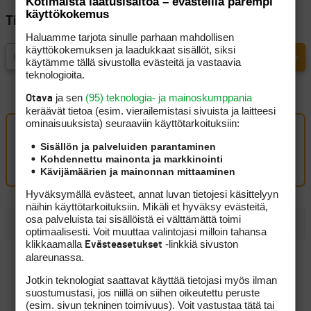
Kotimaista laatusisältöä – evästeillä parempi
käyttökokemus
Tilaa Golfpisteen uutiskirje
Haluamme tarjota sinulle parhaan mahdollisen
käyttökokemuksen ja laadukkaat sisällöt, siksi
käytämme tällä sivustolla evästeitä ja vastaavia
teknologioita.
ja sen
(95) teknologia- ja mainoskumppania
Otava
keräävät tietoa (esim. vierailemis­tasi sivuista ja laitteesi
ominaisuuk­sista) seuraaviin käyttötarkoituksiin:
Oma kommentti
Sisällön ja palveluiden parantaminen
Kohdennettu mainonta ja markkinointi
Kirjaudu sisään kommentoidaksesi
Kävijämäärien ja mainonnan mittaaminen
Hyväksymällä evästeet, annat luvan tietojesi käsittelyyn
näihin käyttötarkoituksiin. Mikäli et hyväksy evästeitä,
osa palveluista tai sisällöistä ei välttämättä toimi
UUSIMMAT
optimaalisesti. Voit muuttaa valintojasi milloin tahansa
klikkaamalla
-linkkiä sivuston
Evästeasetukset
Tapio Pulkkanen eteni jatkoon ja paransi rutkasti
alareunassa.
asemiaan
Jotkin teknologiat saattavat käyttää tietojasi myös ilman
Bogiton ilotulitus päättyi eagleen – Talin kenttäennätys
suostumustasi, jos niillä on siihen oikeutettu peruste
vaihtoi omistajaa
(esim. sivun tekninen toimivuus). Voit vastustaa tätä tai