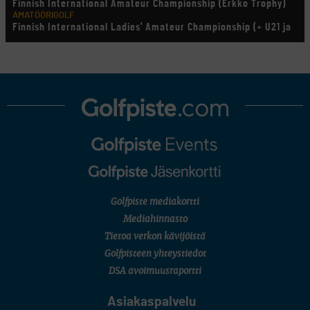
Finnish International Amateur Championship (Erkko Trophy)
AMATÖÖRIGOLF
Finnish International Ladies' Amateur Championship (+ U21 ja
U18/FJT/Aulanko)
KORN FERRY TOUR
Pinnacle Bank Championship
LEGENDS TOUR
Staysure PGA Seniors Championship
AMATÖÖRIGOLF
U.S. Women's Amateur Championship
AMATÖÖRIGOLF
English Boys' (U14) Open Amateur Stroke Play Championship
Eeli Krankka, Lionel Mutikainen
MUU
Kivitippu Classic Invitational 2026
LIV GOLF
New York
Golfpiste mediakortti
SM-KILPAILUT
SM-reikäpeli (M50/Kymen Golf)
Mediahinnasto
FINNISH JUNIOR TOUR
Tietoa verkon kävijöistä
7 (U18 ja U21/pojat/Tahko)
MID TOUR
Golfpisteen yhteystiedot
6 (Archipelagia Golf)
DSA avoimuusraportti
Asiakaspalvelu