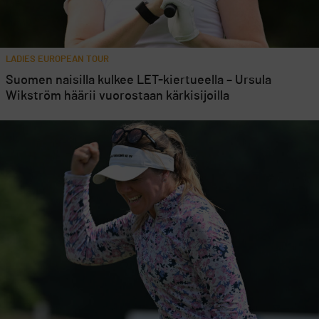
LADIES EUROPEAN TOUR
Suomen naisilla kulkee LET-kiertueella – Ursula
Wikström häärii vuorostaan kärkisijoilla