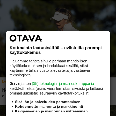
Kotimaista laatusisältöä – evästeillä parempi
käyttökokemus
Haluamme tarjota sinulle parhaan mahdollisen
käyttökokemuksen ja laadukkaat sisällöt, siksi
käytämme tällä sivustolla evästeitä ja vastaavia
teknologioita.
LADIES EUROPEAN TOUR
3
ja sen
(95) teknologia- ja mainoskumppania
Otava
keräävät tietoa (esim. vierailemis­tasi sivuista ja laitteesi
Noora Komulaiselle hieno sijoitus LET:n
ominaisuuk­sista) seuraaviin käyttötarkoituksiin:
aussikiertueen päätteeksi
Sisällön ja palveluiden parantaminen
Kohdennettu mainonta ja markkinointi
Kävijämäärien ja mainonnan mittaaminen