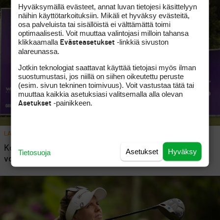
Hyväksymällä evästeet, annat luvan tietojesi käsittelyyn
näihin käyttötarkoituksiin. Mikäli et hyväksy evästeitä,
osa palveluista tai sisällöistä ei välttämättä toimi
optimaalisesti. Voit muuttaa valintojasi milloin tahansa
klikkaamalla
-linkkiä sivuston
Evästeasetukset
alareunassa.
Jotkin teknologiat saattavat käyttää tietojasi myös ilman
suostumustasi, jos niillä on siihen oikeutettu peruste
(esim. sivun tekninen toimivuus). Voit vastustaa tätä tai
muuttaa kaikkia asetuksiasi valitsemalla alla olevan
-painikkeen.
Asetukset
LADIES EUROPEAN TOUR
Komulainen rynnisti hurjalla kenttäennätyksellä
Asetukset
Hyväksy
Tietosuoja
voittotaisteluun: ”En tiennyt yhtään omaa tulosta”