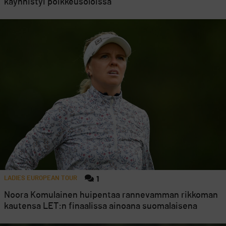
käynnistyi poikkeusoloissa
LADIES EUROPEAN TOUR
1
Noora Komulainen huipentaa rannevamman rikkoman
kautensa LET:n finaalissa ainoana suomalaisena