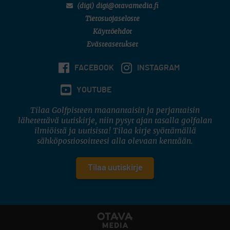
(digi) digi@otavamedia.fi
Tietosuojaseloste
Käyttöehdot
Evästeasetukset
FACEBOOK
INSTAGRAM
YOUTUBE
Tilaa Golfpisteen maanantaisin ja perjantaisin
lähetettävä uutiskirje, niin pysyt ajan tasalla golfalan
ilmiöistä ja uutisista! Tilaa kirje syöttämällä
sähköpostiosoitteesi alla olevaan kenttään.
Tilaa uutiskirje