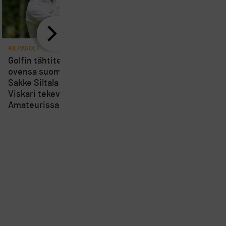
KILPAGOLF
KILPAGOLF
8
Golfin tähtitehdas avaa
PGA Tourin runkosarja
ovensa suomalaisille –
Sami Välimäen osalta 
Sakke Siltala ja Veikka
seuraavan kisan ajank
Viskari tekevät U.S.
pysyy vielä hämärän
Amateurissa historiaa
peitossa