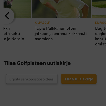
KILPAGOLF
KILPAG
tukkii
Tapio Pulkkanen eteni
Bogito
tietä kohti
jatkoon ja paransi kirkkaasti
eagle
ita jo Nordic
asemiaan
kentt
omist
Tilaa Golfpisteen uutiskirje