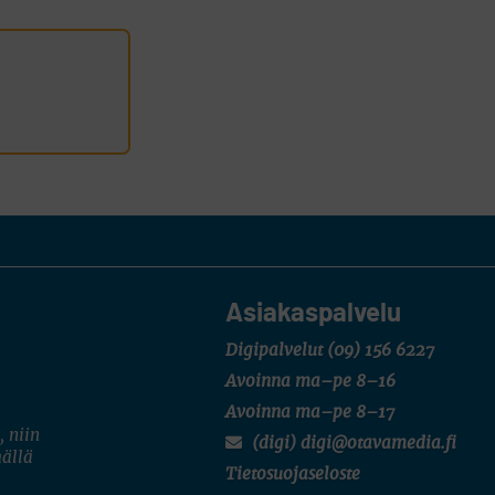
Asiakaspalvelu
Digipalvelut
(09) 156 6227
Avoinna ma–pe 8–16
Avoinna ma–pe 8–17
, niin
(digi) digi@otavamedia.fi
mällä
Tietosuojaseloste