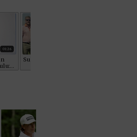
Staysure PGA Seniors Championship
AMATÖÖRIGOLF
U.S. Women's Amateur Championship
AMATÖÖRIGOLF
English Boys' (U14) Open Amateur Stroke
Play Championship
Eeli Krankka, Lionel Mutikainen
MUU
Kivitippu Classic Invitational 2026
LIV GOLF
New York
SM-KILPAILUT
SM-reikäpeli (M50/Kymen Golf)
FINNISH JUNIOR TOUR
7 (U18 ja U21/pojat/Tahko)
MID TOUR
6 (Archipelagia Golf)