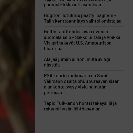
paransi kirkkaasti asemiaan
Bogiton ilotulitus päättyi eagleen –
Talin kenttäennätys vaihtoi omistajaa
Golfin tähtitehdas avaa ovensa
suomalaisille – Sakke Siltala ja Veikka
Viskari tekevät U.S. Amateurissa
historiaa
Älä jää jumiin siihen, miltä svingi
näyttää
PGA Tourin runkosarja on Sami
Välimäen osalta ohi, seuraavan kisan
ajankohta pysyy vielä hämärän
peitossa
Tapio Pulkkanen heräsi takaysillä ja
rakensi hyvän lähtöaseman