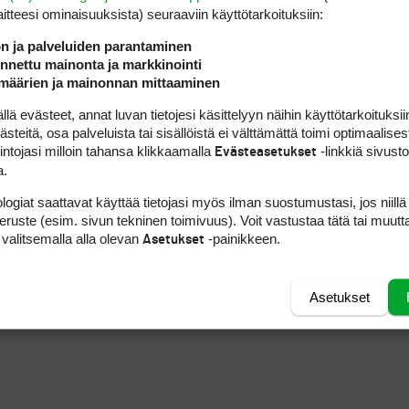
laitteesi ominaisuuk­sista) seuraaviin käyttötarkoituksiin:
ön ja palveluiden parantaminen
nettu mainonta ja markkinointi
uissa kerran top 3:een. Tämä tapahtui viime vu
määrien ja mainonnan mittaaminen
mannen sijan.
 evästeet, annat luvan tietojesi käsittelyyn näihin käyttötarkoituksiin
teitä, osa palveluista tai sisällöistä ei välttämättä toimi optimaalisest
sen 66 ja nousi lähes 40 pykälää jaetulle 20. si
intojasi milloin tahansa klikkaamalla
-linkkiä sivust
Evästeasetukset
a.
ntiä, ja jäi karsintarajan alapuolelle.
logiat saattavat käyttää tietojasi myös ilman suostumustasi, jos niillä
peruste (esim. sivun tekninen toimivuus). Voit vastustaa tätä tai muutt
 valitsemalla alla olevan
-painikkeen.
Asetukset
Ursula Wikströmin edellisen päivän sijoitusta.
Asetukset
amautti läkähdyttävässä helteessä komean