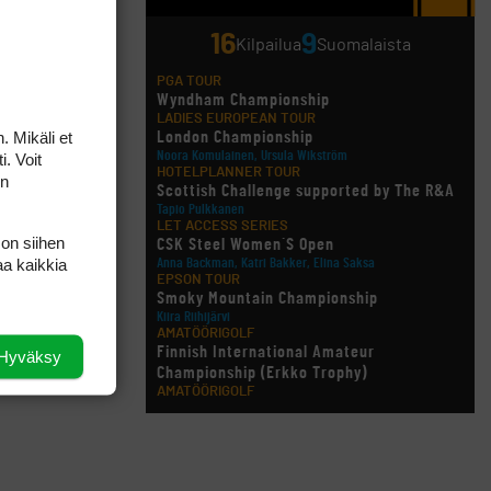
16
9
Kilpailua
Suomalaista
onna
PGA TOUR
Wyndham Championship
LADIES EUROPEAN TOUR
. Mikäli et
London Championship
i. Voit
Noora Komulainen, Ursula Wikström
HOTELPLANNER TOUR
jalle. Sanna
on
Scottish Challenge supported by The R&A
Tapio Pulkkanen
LET ACCESS SERIES
 on siihen
CSK Steel Women´S Open
aa kaikkia
Anna Backman, Katri Bakker, Elina Saksa
EPSON TOUR
Smoky Mountain Championship
Kiira Riihijärvi
AMATÖÖRIGOLF
Finnish International Amateur
Hyväksy
Championship (Erkko Trophy)
 tuloksen
AMATÖÖRIGOLF
Finnish International Ladies' Amateur
Championship (+ U21 ja U18/FJT/Aulanko)
KORN FERRY TOUR
Pinnacle Bank Championship
LEGENDS TOUR