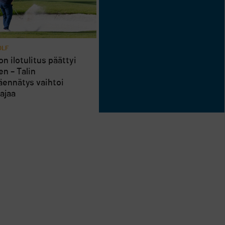
OLF
n ilotulitus päättyi
en – Talin
äennätys vaihtoi
ajaa