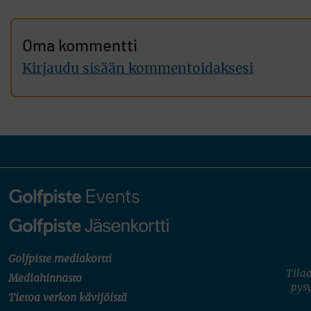
Oma kommentti
Kirjaudu sisään kommentoidaksesi
Golfpiste mediakortti
Tilaa
Mediahinnasto
pysy
Tietoa verkon kävijöistä