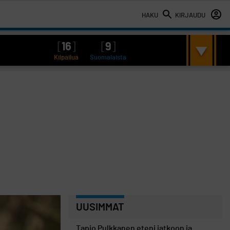
HAKU
KIRJAUDU
[
16
]
[
9
]
Kilpailua
Suomalaista
UUSIMMAT
Tapio Pulkkanen eteni jatkoon ja