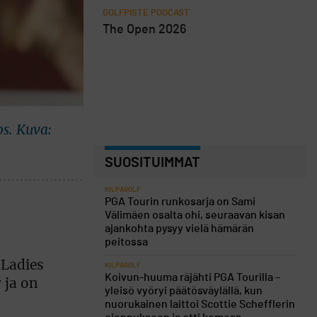
GOLFPISTE PODCAST
The Open 2026
os. Kuva:
SUOSITUIMMAT
KILPAGOLF
PGA Tourin runkosarja on Sami
Välimäen osalta ohi, seuraavan kisan
ajankohta pysyy vielä hämärän
peitossa
 Ladies
KILPAGOLF
Koivun-huuma räjähti PGA Tourilla –
 ja on
yleisö vyöryi päätösväylällä, kun
nuorukainen laittoi Scottie Schefflerin