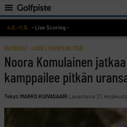
4.8.–11.8.
- Live Scoring -
KILPAGOLF
-
LADIES EUROPEAN TOUR
Noora Komulainen jatkaa
kamppailee pitkän urans
Teksti
MARKO KUIVASAARI
Lauantaina 27. kesäkuut