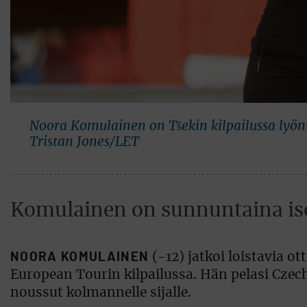
Noora Komulainen on Tšekin kilpailussa lyönni
Tristan Jones/LET
Komulainen on sunnuntaina is
NOORA KOMULAINEN
(-12) jatkoi loistavia o
European Tourin kilpailussa. Hän pelasi Czech
noussut kolmannelle sijalle.