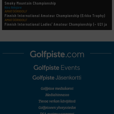
Smoky Mountain Championship
Kiira Riihijärvi
AMATÖÖRIGOLF
Finnish International Amateur Championship (Erkko Trophy)
AMATÖÖRIGOLF
Finnish International Ladies' Amateur Championship (+ U21 ja
U18/FJT/Aulanko)
KORN FERRY TOUR
Pinnacle Bank Championship
LEGENDS TOUR
Staysure PGA Seniors Championship
AMATÖÖRIGOLF
U.S. Women's Amateur Championship
AMATÖÖRIGOLF
English Boys' (U14) Open Amateur Stroke Play Championship
Eeli Krankka, Lionel Mutikainen
MUU
Kivitippu Classic Invitational 2026
LIV GOLF
New York
Golfpiste mediakortti
SM-KILPAILUT
SM-reikäpeli (M50/Kymen Golf)
Mediahinnasto
FINNISH JUNIOR TOUR
Tietoa verkon kävijöistä
7 (U18 ja U21/pojat/Tahko)
MID TOUR
Golfpisteen yhteystiedot
6 (Archipelagia Golf)