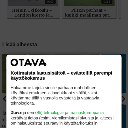
Lisää aiheesta
Kotimaista laatusisältöä – evästeillä parempi
käyttökokemus
Haluamme tarjota sinulle parhaan mahdollisen
käyttökokemuksen ja laadukkaat sisällöt, siksi
käytämme tällä sivustolla evästeitä ja vastaavia
teknologioita.
KILPAGOLF
ja sen
(95) teknologia- ja mainoskumppania
Otava
tia
Pitkät väylät palkitsivat Tapio
keräävät tietoa (esim. vierailemis­tasi sivuista ja laitteesi
en tuli
Pulkkasen kitsaasti, mutta
ominaisuuk­sista) seuraaviin käyttötarkoituksiin:
erikoinen
taistelu kovasta sijoituksesta