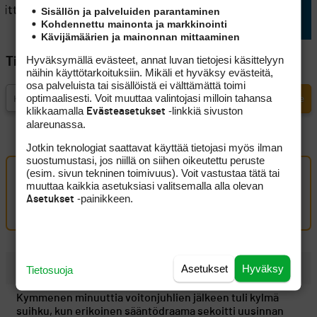
itti
jatkuu
Sisällön ja palveluiden parantaminen
Kohdennettu mainonta ja markkinointi
Kävijämäärien ja mainonnan mittaaminen
Hyväksymällä evästeet, annat luvan tietojesi käsittelyyn
Tilaa Golfpisteen uutiskirje
näihin käyttötarkoituksiin. Mikäli et hyväksy evästeitä,
osa palveluista tai sisällöistä ei välttämättä toimi
optimaalisesti. Voit muuttaa valintojasi milloin tahansa
klikkaamalla
-linkkiä sivuston
Evästeasetukset
alareunassa.
Jotkin teknologiat saattavat käyttää tietojasi myös ilman
suostumustasi, jos niillä on siihen oikeutettu peruste
(esim. sivun tekninen toimivuus). Voit vastustaa tätä tai
Oma kommentti
muuttaa kaikkia asetuksiasi valitsemalla alla olevan
-painikkeen.
Asetukset
Kirjaudu sisään kommentoidaksesi
Asetukset
Hyväksy
UUSIMMAT
Tietosuoja
Kymmenen minuuttia voitonjuhlien jälkeen tuli kylmä
suihku, kun erikoinen sääntödraama sekoitti uusinnan