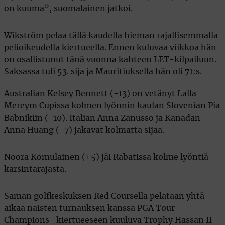
on kuuma”, suomalainen jatkoi.
Wikström pelaa tällä kaudella hieman rajallisemmalla
pelioikeudella kiertueella. Ennen kuluvaa viikkoa hän
on osallistunut tänä vuonna kahteen LET-kilpailuun.
Saksassa tuli 53. sija ja Mauritiuksella hän oli 71:s.
Australian Kelsey Bennett (-13) on vetänyt Lalla
Mereym Cupissa kolmen lyönnin kaulan Slovenian Pia
Babnikiin (-10). Italian Anna Zanusso ja Kanadan
Anna Huang (-7) jakavat kolmatta sijaa.
Noora Komulainen (+5) jäi Rabatissa kolme lyöntiä
karsintarajasta.
Saman golfkeskuksen Red Coursella pelataan yhtä
aikaa naisten turnauksen kanssa PGA Tour
Champions -kiertueeseen kuuluva Trophy Hassan II -