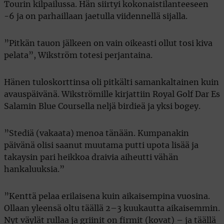
Tourin kilpailussa. Hän siirtyi kokonaistilanteeseen
-6 ja on parhaillaan jaetulla viidennellä sijalla.
”Pitkän tauon jälkeen on vain oikeasti ollut tosi kiva
pelata”, Wikström totesi perjantaina.
Hänen tuloskorttinsa oli pitkälti samankaltainen kuin
avauspäivänä. Wikströmille kirjattiin Royal Golf Dar Es
Salamin Blue Coursella neljä birdieä ja yksi bogey.
”Stediä (vakaata) menoa tänään. Kumpanakin
päivänä olisi saanut muutama putti upota lisää ja
takaysin pari heikkoa draivia aiheutti vähän
hankaluuksia.”
”Kenttä pelaa erilaisena kuin aikaisempina vuosina.
Ollaan yleensä oltu täällä 2–3 kuukautta aikaisemmin.
Nyt väylät rullaa ja griinit on firmit (kovat) – ja täällä