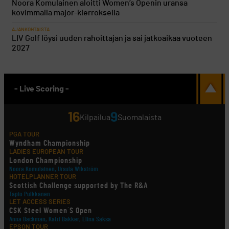
Noora Komulainen aloitti Women’s Openin uransa
kovimmalla major-kierroksella
AJANKOHTAISTA
LIV Golf löysi uuden rahoittajan ja sai jatkoaikaa vuoteen
2027
- Live Scoring -
16
9
Kilpailua
Suomalaista
PGA TOUR
Wyndham Championship
LADIES EUROPEAN TOUR
London Championship
Noora Komulainen, Ursula Wikström
HOTELPLANNER TOUR
Scottish Challenge supported by The R&A
Tapio Pulkkanen
LET ACCESS SERIES
CSK Steel Women´S Open
Anna Backman, Katri Bakker, Elina Saksa
EPSON TOUR