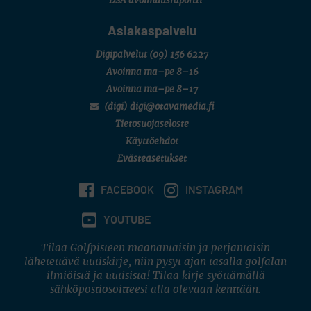
DSA avoimuusraportti
Asiakaspalvelu
Digipalvelut
(09) 156 6227
Avoinna ma–pe 8–16
Avoinna ma–pe 8–17
(digi) digi@otavamedia.fi
Tietosuojaseloste
Käyttöehdot
Evästeasetukset
FACEBOOK
INSTAGRAM
YOUTUBE
Tilaa Golfpisteen maanantaisin ja perjantaisin
lähetettävä uutiskirje, niin pysyt ajan tasalla golfalan
ilmiöistä ja uutisista! Tilaa kirje syöttämällä
sähköpostiosoitteesi alla olevaan kenttään.