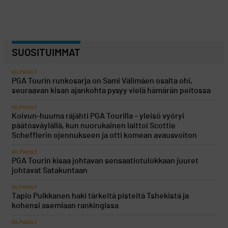
SUOSITUIMMAT
KILPAGOLF
PGA Tourin runkosarja on Sami Välimäen osalta ohi,
seuraavan kisan ajankohta pysyy vielä hämärän peitossa
KILPAGOLF
Koivun-huuma räjähti PGA Tourilla – yleisö vyöryi
päätösväylällä, kun nuorukainen laittoi Scottie
Schefflerin ojennukseen ja otti komean avausvoiton
KILPAGOLF
PGA Tourin kisaa johtavan sensaatiotulokkaan juuret
johtavat Satakuntaan
KILPAGOLF
Tapio Pulkkanen haki tärkeitä pisteitä Tshekistä ja
kohensi asemiaan rankingissa
KILPAGOLF