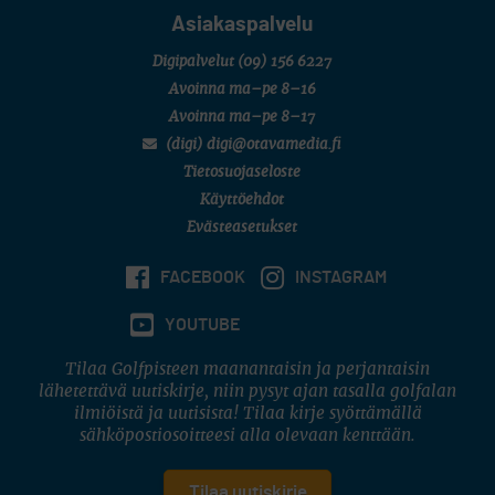
Asiakaspalvelu
Digipalvelut
(09) 156 6227
Avoinna ma–pe 8–16
Avoinna ma–pe 8–17
(digi) digi@otavamedia.fi
Tietosuojaseloste
Käyttöehdot
Evästeasetukset
FACEBOOK
INSTAGRAM
YOUTUBE
Tilaa Golfpisteen maanantaisin ja perjantaisin
lähetettävä uutiskirje, niin pysyt ajan tasalla golfalan
ilmiöistä ja uutisista! Tilaa kirje syöttämällä
sähköpostiosoitteesi alla olevaan kenttään.
Tilaa uutiskirje