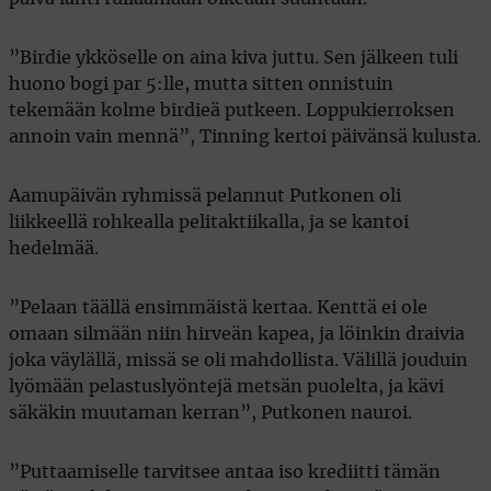
”Birdie ykköselle on aina kiva juttu. Sen jälkeen tuli
huono bogi par 5:lle, mutta sitten onnistuin
tekemään kolme birdieä putkeen. Loppukierroksen
annoin vain mennä”, Tinning kertoi päivänsä kulusta.
Aamupäivän ryhmissä pelannut Putkonen oli
liikkeellä rohkealla pelitaktiikalla, ja se kantoi
hedelmää.
”Pelaan täällä ensimmäistä kertaa. Kenttä ei ole
omaan silmään niin hirveän kapea, ja löinkin draivia
joka väylällä, missä se oli mahdollista. Välillä jouduin
lyömään pelastuslyöntejä metsän puolelta, ja kävi
säkäkin muutaman kerran”, Putkonen nauroi.
”Puttaamiselle tarvitsee antaa iso krediitti tämän