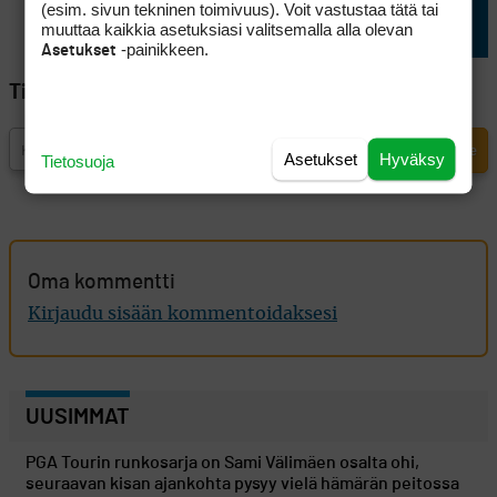
(esim. sivun tekninen toimivuus). Voit vastustaa tätä tai
Tourin kisassa
muuttaa kaikkia asetuksiasi valitsemalla alla olevan
Himmerlandissa
-painikkeen.
Asetukset
Tilaa Golfpisteen uutiskirje
Asetukset
Hyväksy
Tietosuoja
Oma kommentti
Kirjaudu sisään kommentoidaksesi
UUSIMMAT
PGA Tourin runkosarja on Sami Välimäen osalta ohi,
seuraavan kisan ajankohta pysyy vielä hämärän peitossa