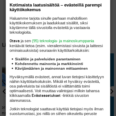
Kotimaista laatusisältöä – evästeillä parempi
käyttökokemus
Haluamme tarjota sinulle parhaan mahdollisen
käyttökokemuksen ja laadukkaat sisällöt, siksi
käytämme tällä sivustolla evästeitä ja vastaavia
teknologioita.
ja sen
(95) teknologia- ja mainoskumppania
Otava
Lisää aiheesta
keräävät tietoa (esim. vierailemis­tasi sivuista ja laitteesi
ominaisuuk­sista) seuraaviin käyttötarkoituksiin:
Sisällön ja palveluiden parantaminen
Kohdennettu mainonta ja markkinointi
Kävijämäärien ja mainonnan mittaaminen
Hyväksymällä evästeet, annat luvan tietojesi käsittelyyn
näihin käyttötarkoituksiin. Mikäli et hyväksy evästeitä,
osa palveluista tai sisällöistä ei välttämättä toimi
optimaalisesti. Voit muuttaa valintojasi milloin tahansa
klikkaamalla
-linkkiä sivuston
Evästeasetukset
alareunassa.
KILPAGOLF
Nordic
Niclas Hellberg joutui
Jotkin teknologiat saattavat käyttää tietojasi myös ilman
anskassa:
taipuimaan lyönnillä Ecco
suostumustasi, jos niillä on siihen oikeutettu peruste