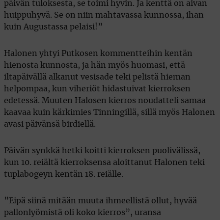
päivän tuloksesta, se toimi hyvin. Ja kenttä on aivan
huippuhyvä. Se on niin mahtavassa kunnossa, ihan
kuin Augustassa pelaisi!”
Halonen yhtyi Putkosen kommentteihin kentän
hienosta kunnosta, ja hän myös huomasi, että
iltapäivällä alkanut vesisade teki pelistä hieman
helpompaa, kun viheriöt hidastuivat kierroksen
edetessä. Muuten Halosen kierros noudatteli samaa
kaavaa kuin kärkimies Tinningillä, sillä myös Halonen
avasi päivänsä birdiellä.
Päivän synkkä hetki koitti kierroksen puolivälissä,
kun 10. reiältä kierroksensa aloittanut Halonen teki
tuplabogeyn kentän 18. reiälle.
”Eipä siinä mitään muuta ihmeellistä ollut, hyvää
pallonlyömistä oli koko kierros”, uransa