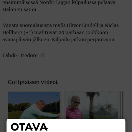
ensimmäisessä Nordic Liigan kilpailussa pelaava
Halonen sanoi.
Muista suomalaisista myös Oliver Lindell ja Niclas
Hellberg (+1) mahtuvat 20 parhaan joukkoon
avauspäivän jälkeen. Kilpailu jatkuu perjantaina.
Lähde: Tiedote