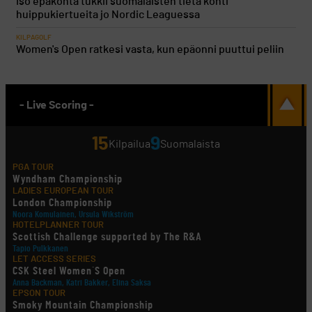
Iso epäkohta tukkii suomalaisten tietä kohti
huippukiertueita jo Nordic Leaguessa
KILPAGOLF
Women's Open ratkesi vasta, kun epäonni puuttui peliin
- Live Scoring -
15
9
Kilpailua
Suomalaista
PGA TOUR
Wyndham Championship
LADIES EUROPEAN TOUR
London Championship
Noora Komulainen, Ursula Wikström
HOTELPLANNER TOUR
Scottish Challenge supported by The R&A
Tapio Pulkkanen
LET ACCESS SERIES
CSK Steel Women´S Open
Anna Backman, Katri Bakker, Elina Saksa
EPSON TOUR
Smoky Mountain Championship