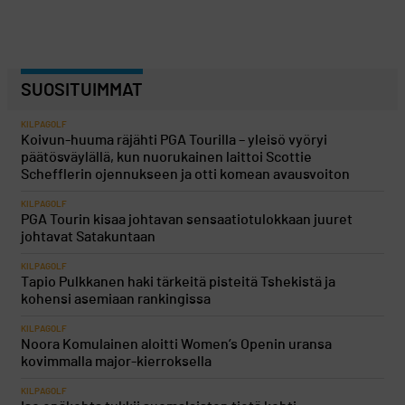
SUOSITUIMMAT
KILPAGOLF
Koivun-huuma räjähti PGA Tourilla – yleisö vyöryi
päätösväylällä, kun nuorukainen laittoi Scottie
Schefflerin ojennukseen ja otti komean avausvoiton
KILPAGOLF
PGA Tourin kisaa johtavan sensaatiotulokkaan juuret
johtavat Satakuntaan
KILPAGOLF
Tapio Pulkkanen haki tärkeitä pisteitä Tshekistä ja
kohensi asemiaan rankingissa
KILPAGOLF
Noora Komulainen aloitti Women’s Openin uransa
kovimmalla major-kierroksella
KILPAGOLF