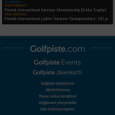
Kiira Riihijärvi
AMATÖÖRIGOLF
Finnish International Amateur Championship (Erkko Trophy)
AMATÖÖRIGOLF
Finnish International Ladies' Amateur Championship (+ U21 ja
U18/FJT/Aulanko)
KORN FERRY TOUR
Pinnacle Bank Championship
LEGENDS TOUR
Staysure PGA Seniors Championship
AMATÖÖRIGOLF
U.S. Women's Amateur Championship
AMATÖÖRIGOLF
English Boys' (U14) Open Amateur Stroke Play Championship
Eeli Krankka, Lionel Mutikainen
LIV GOLF
New York
SM-KILPAILUT
SM-reikäpeli (M50/Kymen Golf)
Golfpiste mediakortti
FINNISH JUNIOR TOUR
7 (U18 ja U21/pojat/Tahko)
Mediahinnasto
MID TOUR
Tietoa verkon kävijöistä
6 (Archipelagia Golf)
Golfpisteen yhteystiedot
DSA avoimuusraportti