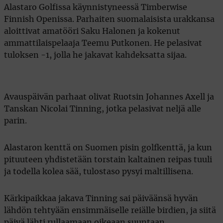
Alastaro Golfissa käynnistyneessä Timberwise
Finnish Openissa. Parhaiten suomalaisista urakkansa
aloittivat amatööri Saku Halonen ja kokenut
ammattilaispelaaja Teemu Putkonen. He pelasivat
tuloksen -1, jolla he jakavat kahdeksatta sijaa.
Avauspäivän parhaat olivat Ruotsin Johannes Axell ja
Tanskan Nicolai Tinning, jotka pelasivat neljä alle
parin.
Alastaron kenttä on Suomen pisin golfkenttä, ja kun
pituuteen yhdistetään torstain kaltainen reipas tuuli
ja todella kolea sää, tulostaso pysyi maltillisena.
Kärkipaikkaa jakava Tinning sai päiväänsä hyvän
lähdön tehtyään ensimmäiselle reiälle birdien, ja siitä
päivä lähti rullaamaan oikeaan suuntaan.