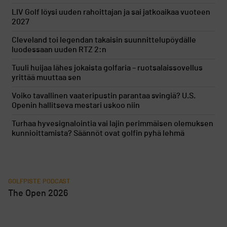
LIV Golf löysi uuden rahoittajan ja sai jatkoaikaa vuoteen
2027
Cleveland toi legendan takaisin suunnittelupöydälle
luodessaan uuden RTZ 2:n
Tuuli huijaa lähes jokaista golfaria – ruotsalaissovellus
yrittää muuttaa sen
Voiko tavallinen vaateripustin parantaa svingiä? U.S.
Openin hallitseva mestari uskoo niin
Turhaa hyvesignalointia vai lajin perimmäisen olemuksen
kunnioittamista? Säännöt ovat golfin pyhä lehmä
GOLFPISTE PODCAST
The Open 2026