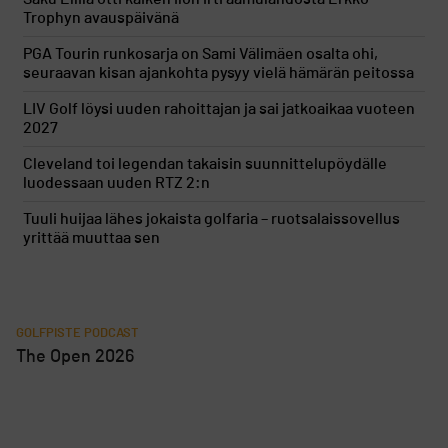
Trophyn avauspäivänä
PGA Tourin runkosarja on Sami Välimäen osalta ohi,
seuraavan kisan ajankohta pysyy vielä hämärän peitossa
LIV Golf löysi uuden rahoittajan ja sai jatkoaikaa vuoteen
2027
Cleveland toi legendan takaisin suunnittelupöydälle
luodessaan uuden RTZ 2:n
Tuuli huijaa lähes jokaista golfaria – ruotsalaissovellus
yrittää muuttaa sen
GOLFPISTE PODCAST
The Open 2026