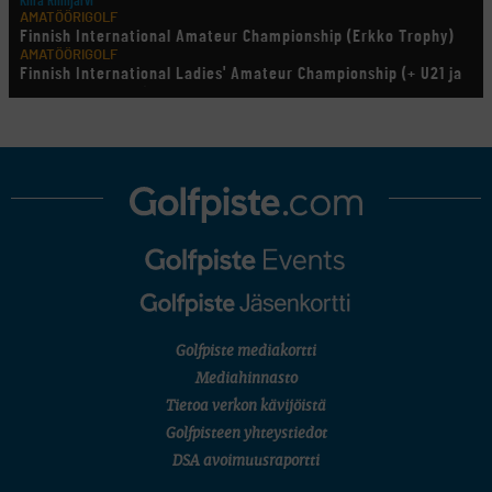
Kiira Riihijärvi
AMATÖÖRIGOLF
Finnish International Amateur Championship (Erkko Trophy)
AMATÖÖRIGOLF
Finnish International Ladies' Amateur Championship (+ U21 ja
U18/FJT/Aulanko)
KORN FERRY TOUR
Pinnacle Bank Championship
LEGENDS TOUR
Staysure PGA Seniors Championship
AMATÖÖRIGOLF
U.S. Women's Amateur Championship
AMATÖÖRIGOLF
English Boys' (U14) Open Amateur Stroke Play Championship
Eeli Krankka, Lionel Mutikainen
MUU
Kivitippu Classic Invitational 2026
LIV GOLF
New York
Golfpiste mediakortti
SM-KILPAILUT
SM-reikäpeli (M50/Kymen Golf)
Mediahinnasto
FINNISH JUNIOR TOUR
Tietoa verkon kävijöistä
7 (U18 ja U21/pojat/Tahko)
MID TOUR
Golfpisteen yhteystiedot
6 (Archipelagia Golf)
DSA avoimuusraportti