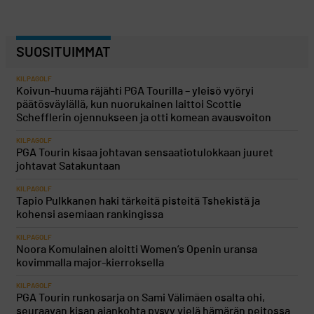
SUOSITUIMMAT
KILPAGOLF
Koivun-huuma räjähti PGA Tourilla – yleisö vyöryi
päätösväylällä, kun nuorukainen laittoi Scottie
Schefflerin ojennukseen ja otti komean avausvoiton
KILPAGOLF
PGA Tourin kisaa johtavan sensaatiotulokkaan juuret
johtavat Satakuntaan
KILPAGOLF
Tapio Pulkkanen haki tärkeitä pisteitä Tshekistä ja
kohensi asemiaan rankingissa
KILPAGOLF
Noora Komulainen aloitti Women’s Openin uransa
kovimmalla major-kierroksella
KILPAGOLF
PGA Tourin runkosarja on Sami Välimäen osalta ohi,
seuraavan kisan ajankohta pysyy vielä hämärän peitossa