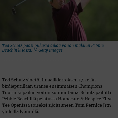
Ted Schulz pääsi pitkästä aikaa voiton makuun Pebble
Beachin kisassa. © Getty Images
Ted Schulz
sinetöi finaalikierroksen 17. reiän
birdieputillaan uransa ensimmäisen Champions
Tourin kilpailun voiton sunnuntaina. Schulz päihitti
Pebble Beachillä pelatussa Homecare & Hospice First
Tee Openissa toiseksi sijoittuneen
Tom Pernice Jr:n
yhdelllä lyönnillä.