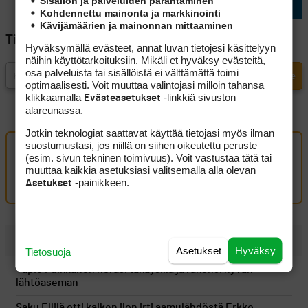
Sisällön ja palveluiden parantaminen
Kohdennettu mainonta ja markkinointi
Kävijämäärien ja mainonnan mittaaminen
Tilaa Golfpisteen uutiskirje
Hyväksymällä evästeet, annat luvan tietojesi käsittelyyn
näihin käyttötarkoituksiin. Mikäli et hyväksy evästeitä,
osa palveluista tai sisällöistä ei välttämättä toimi
optimaalisesti. Voit muuttaa valintojasi milloin tahansa
klikkaamalla
-linkkiä sivuston
Evästeasetukset
alareunassa.
Jotkin teknologiat saattavat käyttää tietojasi myös ilman
suostumustasi, jos niillä on siihen oikeutettu peruste
Oma kommentti
(esim. sivun tekninen toimivuus). Voit vastustaa tätä tai
muuttaa kaikkia asetuksiasi valitsemalla alla olevan
Kirjaudu sisään kommentoidaksesi
-painikkeen.
Asetukset
UUSIMMAT
Asetukset
Hyväksy
Tietosuoja
Tapio Pulkkanen heräsi takaysillä ja rakensi hyvän
lähtöaseman
Saku Ellilä otti kaiken ilon irti aamulähdöstä Erkko