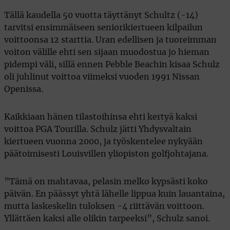
Tällä kaudella 50 vuotta täyttänyt Schultz (-14)
tarvitsi ensimmäiseen seniorikiertueen kilpailun
voittoonsa 12 starttia. Uran edellisen ja tuoreimman
voiton välille ehti sen sijaan muodostua jo hieman
pidempi väli, sillä ennen Pebble Beachin kisaa Schulz
oli juhlinut voittoa viimeksi vuoden 1991 Nissan
Openissa.
Kaikkiaan hänen tilastoihinsa ehti kertyä kaksi
voittoa PGA Tourilla. Schulz jätti Yhdysvaltain
kiertueen vuonna 2000, ja työskentelee nykyään
päätoimisesti Louisvillen yliopiston golfjohtajana.
”Tämä on mahtavaa, pelasin melko kypsästi koko
päivän. En päässyt yhtä lähelle lippua kuin lauantaina,
mutta laskeskelin tuloksen -4 riittävän voittoon.
Yllättäen kaksi alle olikin tarpeeksi”, Schulz sanoi.