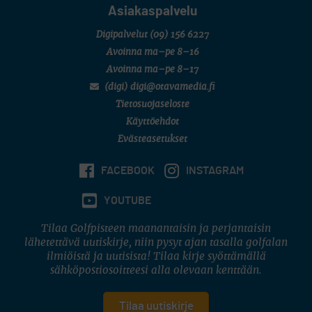
Asiakaspalvelu
Digipalvelut
(09) 156 6227
Avoinna ma–pe 8–16
Avoinna ma–pe 8–17
(digi) digi@otavamedia.fi
Tietosuojaseloste
Käyttöehdot
Evästeasetukset
FACEBOOK
INSTAGRAM
YOUTUBE
Tilaa Golfpisteen maanantaisin ja perjantaisin
lähetettävä uutiskirje, niin pysyt ajan tasalla golfalan
ilmiöistä ja uutisista! Tilaa kirje syöttämällä
sähköpostiosoitteesi alla olevaan kenttään.
Tilaa uutiskirje