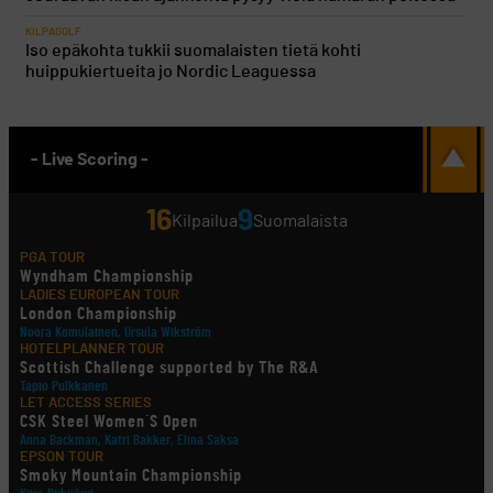
KILPAGOLF
Iso epäkohta tukkii suomalaisten tietä kohti
huippukiertueita jo Nordic Leaguessa
- Live Scoring -
16
9
Kilpailua
Suomalaista
PGA TOUR
Wyndham Championship
LADIES EUROPEAN TOUR
London Championship
Noora Komulainen, Ursula Wikström
HOTELPLANNER TOUR
Scottish Challenge supported by The R&A
Tapio Pulkkanen
LET ACCESS SERIES
CSK Steel Women´S Open
Anna Backman, Katri Bakker, Elina Saksa
EPSON TOUR
Smoky Mountain Championship