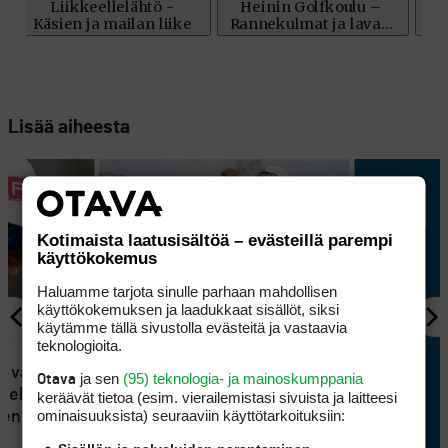
Lisää aiheesta
Kotimaista laatusisältöä – evästeillä parempi
käyttökokemus
Haluamme tarjota sinulle parhaan mahdollisen
käyttökokemuksen ja laadukkaat sisällöt, siksi
käytämme tällä sivustolla evästeitä ja vastaavia
KILPAGOLF
teknologioita.
Jimenez iski kaksi holaria ja
t vai
ja sen
(95) teknologia- ja mainoskumppania
Otava
otti toisen voittonsa kauden
gel
keräävät tietoa (esim. vierailemis­tasi sivuista ja laitteesi
kolmannessa startissaan
ominaisuuk­sista) seuraaviin käyttötarkoituksiin:
een?