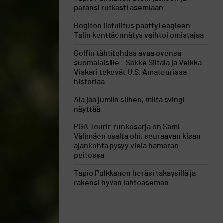
paransi rutkasti asemiaan
Bogiton ilotulitus päättyi eagleen –
Talin kenttäennätys vaihtoi omistajaa
Golfin tähtitehdas avaa ovensa
suomalaisille – Sakke Siltala ja Veikka
Viskari tekevät U.S. Amateurissa
historiaa
Älä jää jumiin siihen, miltä svingi
näyttää
PGA Tourin runkosarja on Sami
Välimäen osalta ohi, seuraavan kisan
ajankohta pysyy vielä hämärän
peitossa
Tapio Pulkkanen heräsi takaysillä ja
rakensi hyvän lähtöaseman