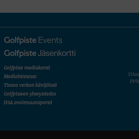
Golfpiste mediakortti
Tilaa
Mediahinnasto
pysy
Tietoa verkon kävijöistä
Golfpisteen yhteystiedot
DSA avoimuusraportti