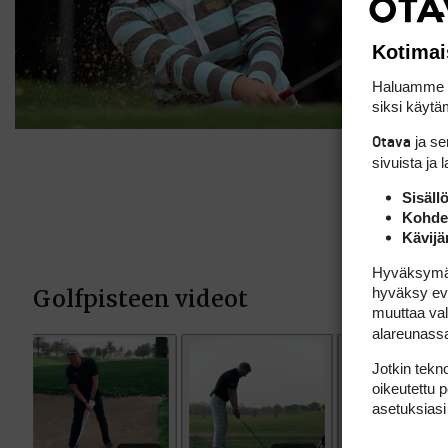
Kotimai
Haluamme ta
siksi käytäm
ja s
Otava
sivuista ja 
Sisäll
Kohden
Kävijä
Hyväksymällä
hyväksy eväs
muuttaa val
alareunass
Jotkin tekno
oikeutettu 
asetuksiasi