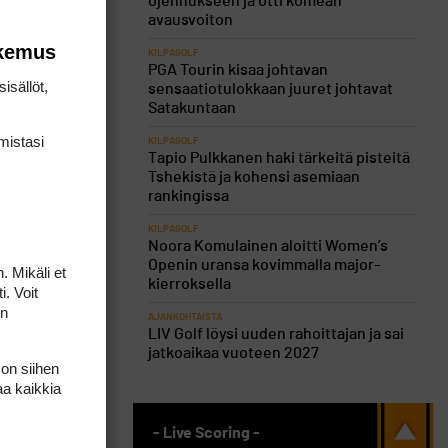
ojennukseen ja otti komean
avausvoiton
okemus
KILPAGOLF
PGA Tourin kisaa johtavan
isällöt,
sensaatiotulokkaan juuret johtavat
Satakuntaan
mis­tasi
KILPAGOLF
Tapio Pulkkanen haki tärkeitä pisteitä
Tshekistä ja kohensi asemiaan
rankingissa
KILPAGOLF
Noora Komulainen aloitti Women’s
Openin uransa kovimmalla major-
. Mikäli et
kierroksella
i. Voit
on
AJANKOHTAISTA
LIV Golf löysi uuden rahoittajan ja sai
jatkoaikaa vuoteen 2027
 on siihen
aa kaikkia
- Live Scoring -