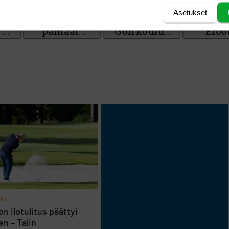
Asetukset
OLF
n ilotulitus päättyi
en – Talin