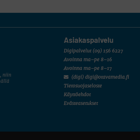
Asiakaspalvelu
Digipalvelut
(09) 156 6227
Avoinna ma–pe 8–16
Avoinna ma–pe 8–17
, niin
(digi) digi@otavamedia.fi
mällä
Tietosuojaseloste
Käyttöehdot
Evästeasetukset