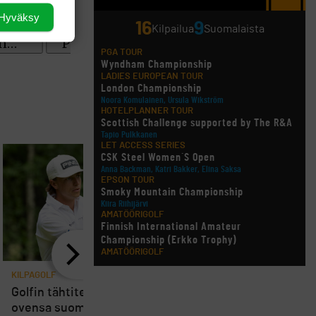
Hyväksy
16
9
Kilpailua
Suomalaista
PGA TOUR
Wyndham Championship
LADIES EUROPEAN TOUR
London Championship
Noora Komulainen, Ursula Wikström
HOTELPLANNER TOUR
Scottish Challenge supported by The R&A
Tapio Pulkkanen
LET ACCESS SERIES
CSK Steel Women´S Open
Anna Backman, Katri Bakker, Elina Saksa
EPSON TOUR
Smoky Mountain Championship
Kiira Riihijärvi
AMATÖÖRIGOLF
Finnish International Amateur
Championship (Erkko Trophy)
AMATÖÖRIGOLF
Finnish International Ladies' Amateur
KILPAGOLF
KILPAGOLF
8
Championship (+ U21 ja U18/FJT/Aulanko)
KORN FERRY TOUR
Golfin tähtitehdas avaa
PGA Tourin runkosarja
Pinnacle Bank Championship
ovensa suomalaisille –
Sami Välimäen osalta 
LEGENDS TOUR