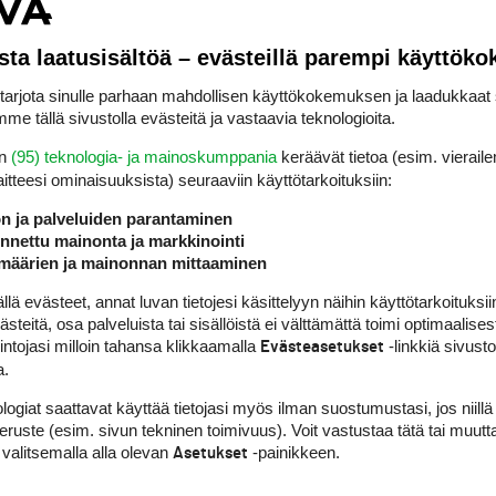
sta laatusisältöä – evästeillä parempi käyttök
rjota sinulle parhaan mahdollisen käyttökokemuksen ja laadukkaat s
me tällä sivustolla evästeitä ja vastaavia teknologioita.
en
(95) teknologia- ja mainoskumppania
keräävät tietoa (esim. vieraile
laitteesi ominaisuuk­sista) seuraaviin käyttötarkoituksiin:
ön ja palveluiden parantaminen
nettu mainonta ja markkinointi
määrien ja mainonnan mittaaminen
 evästeet, annat luvan tietojesi käsittelyyn näihin käyttötarkoituksiin
teitä, osa palveluista tai sisällöistä ei välttämättä toimi optimaalisest
intojasi milloin tahansa klikkaamalla
-linkkiä sivust
Evästeasetukset
a.
logiat saattavat käyttää tietojasi myös ilman suostumustasi, jos niillä
peruste (esim. sivun tekninen toimivuus). Voit vastustaa tätä tai muutt
 valitsemalla alla olevan
-painikkeen.
Asetukset