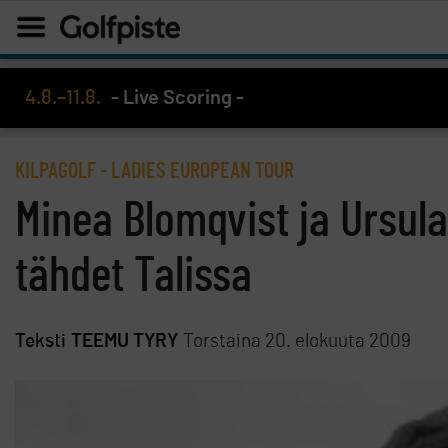
4.8.–11.8.
- Live Scoring -
KILPAGOLF
-
LADIES EUROPEAN TOUR
Minea Blomqvist ja Ursu
tähdet Talissa
Teksti
TEEMU TYRY
Torstaina 20. elokuuta 2009