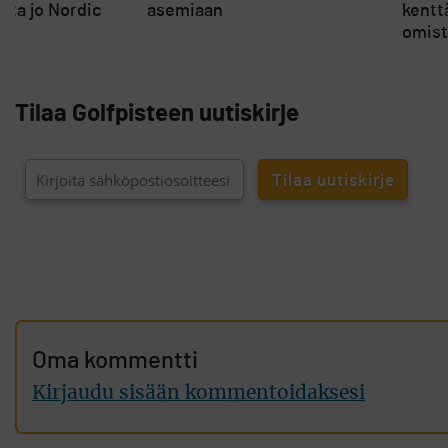
ita jo Nordic
asemiaan
kentt
omist
Tilaa Golfpisteen uutiskirje
Oma kommentti
Kirjaudu sisään kommentoidaksesi