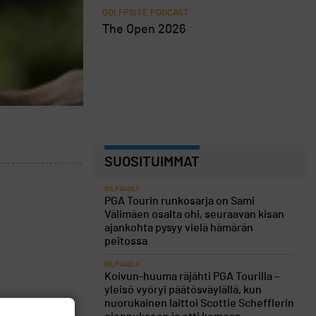
GOLFPISTE PODCAST
The Open 2026
SUOSITUIMMAT
KILPAGOLF
PGA Tourin runkosarja on Sami
Välimäen osalta ohi, seuraavan kisan
ajankohta pysyy vielä hämärän
peitossa
KILPAGOLF
Koivun-huuma räjähti PGA Tourilla –
yleisö vyöryi päätösväylällä, kun
nuorukainen laittoi Scottie Schefflerin