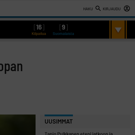
HAKU
KIRJAUDU
[
16
]
[
9
]
Kilpailua
Suomalaista
oopan
UUSIMMAT
Tapio Pulkkanen eteni jatkoon ja