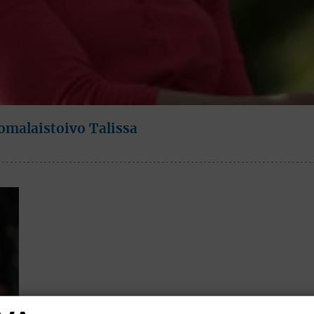
malaistoivo Talissa