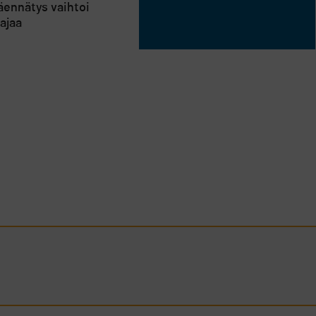
äennätys vaihtoi
ajaa