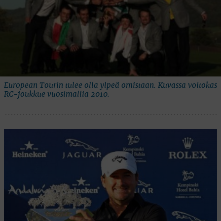
European Tourin tulee olla ylpeä omistaan. Kuvassa voitokas
RC-joukkue vuosimallia 2010.