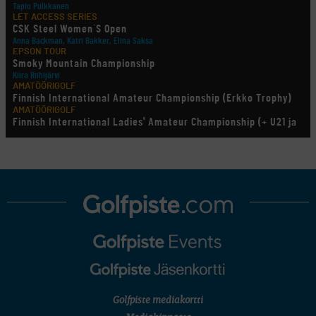
Tapio Pulkkanen
LET ACCESS SERIES
CSK Steel Women´S Open
Anna Backman, Katri Bakker, Elina Saksa
EPSON TOUR
Smoky Mountain Championship
Kiira Riihijärvi
AMATÖÖRIGOLF
Finnish International Amateur Championship (Erkko Trophy)
AMATÖÖRIGOLF
Finnish International Ladies' Amateur Championship (+ U21 ja
U18/FJT/Aulanko)
KORN FERRY TOUR
Pinnacle Bank Championship
LEGENDS TOUR
Staysure PGA Seniors Championship
AMATÖÖRIGOLF
U.S. Women's Amateur Championship
AMATÖÖRIGOLF
English Boys' (U14) Open Amateur Stroke Play Championship
Eeli Krankka, Lionel Mutikainen
MUU
Kivitippu Classic Invitational 2026
LIV GOLF
New York
Golfpiste mediakortti
SM-KILPAILUT
SM-reikäpeli (M50/Kymen Golf)