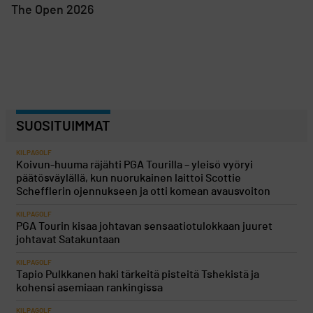
The Open 2026
SUOSITUIMMAT
KILPAGOLF
Koivun-huuma räjähti PGA Tourilla – yleisö vyöryi
päätösväylällä, kun nuorukainen laittoi Scottie
Schefflerin ojennukseen ja otti komean avausvoiton
KILPAGOLF
PGA Tourin kisaa johtavan sensaatiotulokkaan juuret
johtavat Satakuntaan
KILPAGOLF
Tapio Pulkkanen haki tärkeitä pisteitä Tshekistä ja
kohensi asemiaan rankingissa
KILPAGOLF