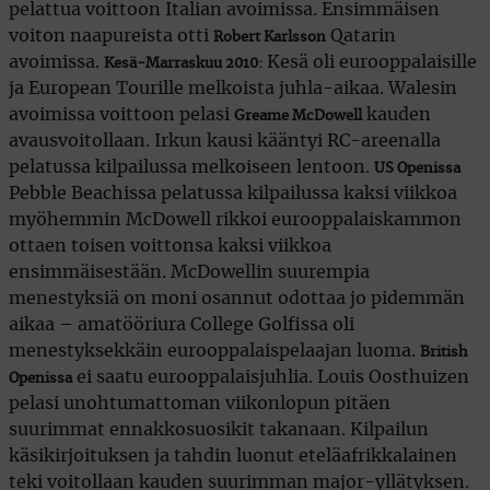
pelattua voittoon Italian avoimissa. Ensimmäisen
voiton naapureista otti
Qatarin
Robert Karlsson
avoimissa.
Kesä oli eurooppalaisille
Kesä-Marraskuu 2010:
ja European Tourille melkoista juhla-aikaa. Walesin
avoimissa voittoon pelasi
kauden
Greame McDowell
avausvoitollaan. Irkun kausi kääntyi RC-areenalla
pelatussa kilpailussa melkoiseen lentoon.
US Openissa
Pebble Beachissa pelatussa kilpailussa kaksi viikkoa
myöhemmin McDowell rikkoi eurooppalaiskammon
ottaen toisen voittonsa kaksi viikkoa
ensimmäisestään. McDowellin suurempia
menestyksiä on moni osannut odottaa jo pidemmän
aikaa – amatööriura College Golfissa oli
menestyksekkäin eurooppalaispelaajan luoma.
British
ei saatu eurooppalaisjuhlia. Louis Oosthuizen
Openissa
pelasi unohtumattoman viikonlopun pitäen
suurimmat ennakkosuosikit takanaan. Kilpailun
käsikirjoituksen ja tahdin luonut eteläafrikkalainen
teki voitollaan kauden suurimman major-yllätyksen.