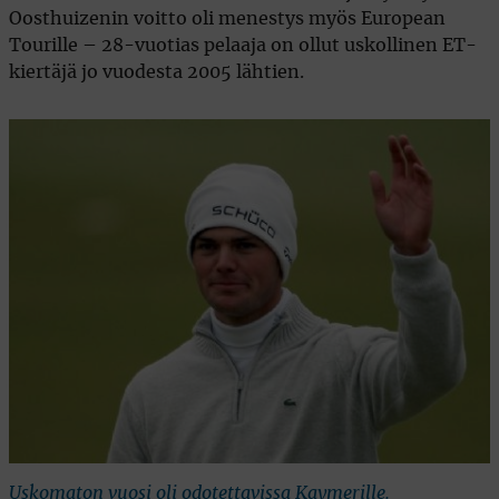
Oosthuizenin voitto oli menestys myös European
Tourille – 28-vuotias pelaaja on ollut uskollinen ET-
kiertäjä jo vuodesta 2005 lähtien.
Uskomaton vuosi oli odotettavissa Kaymerille.