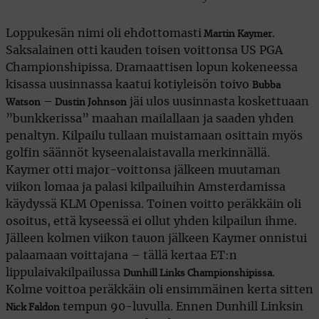
Loppukesän nimi oli ehdottomasti
.
Martin Kaymer
Saksalainen otti kauden toisen voittonsa US PGA
Championshipissa. Dramaattisen lopun kokeneessa
kisassa uusinnassa kaatui kotiyleisön toivo
Bubba
–
jäi ulos uusinnasta koskettuaan
Watson
Dustin Johnson
”bunkkerissa” maahan mailallaan ja saaden yhden
penaltyn. Kilpailu tullaan muistamaan osittain myös
golfin säännöt kyseenalaistavalla merkinnällä.
Kaymer otti major-voittonsa jälkeen muutaman
viikon lomaa ja palasi kilpailuihin Amsterdamissa
käydyssä KLM Openissa. Toinen voitto peräkkäin oli
osoitus, että kyseessä ei ollut yhden kilpailun ihme.
Jälleen kolmen viikon tauon jälkeen Kaymer onnistui
palaamaan voittajana – tällä kertaa ET:n
lippulaivakilpailussa
.
Dunhill Links Championshipissa
Kolme voittoa peräkkäin oli ensimmäinen kerta sitten
tempun 90-luvulla. Ennen Dunhill Linksin
Nick Faldon