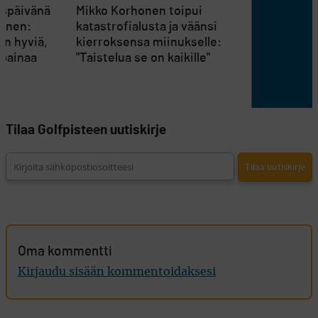
uspäivänä
Mikko Korhonen toipui
ainen:
katastrofialusta ja väänsi
än hyviä,
kierroksensa miinukselle:
 painaa
"Taistelua se on kaikille"
Tilaa Golfpisteen uutiskirje
Oma kommentti
Kirjaudu sisään kommentoidaksesi