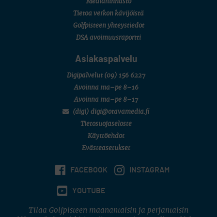
Mediahinnasto
FINNISH JUNIOR TOUR
Tietoa verkon kävijöistä
7 (U18 ja U21/pojat/Tahko)
MID TOUR
Golfpisteen yhteystiedot
6 (Archipelagia Golf)
DSA avoimuusraportti
Asiakaspalvelu
Digipalvelut
(09) 156 6227
Avoinna ma–pe 8–16
Avoinna ma–pe 8–17
(digi) digi@otavamedia.fi
Tietosuojaseloste
Käyttöehdot
Evästeasetukset
FACEBOOK
INSTAGRAM
YOUTUBE
Tilaa Golfpisteen maanantaisin ja perjantaisin