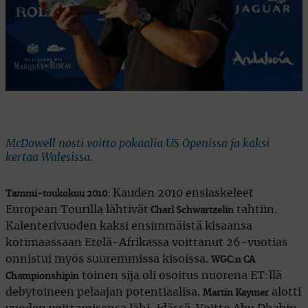
McDowell nosti voitto pokaalia US Openissa ja kaksi
kertaa Walesissa.
Kauden 2010 ensiaskeleet
Tammi-toukokuu 2010:
European Tourilla lähtivät
tahtiin.
Charl Schwartzelin
Kalenterivuoden kaksi ensimmäistä kisaansa
kotimaassaan Etelä-Afrikassa voittanut 26-vuotias
onnistui myös suuremmissa kisoissa.
WGC:n CA
toinen sija oli osoitus nuorena ET:llä
Championshipin
debytoineen pelaajan potentiaalisa.
alotti
Martin Kaymer