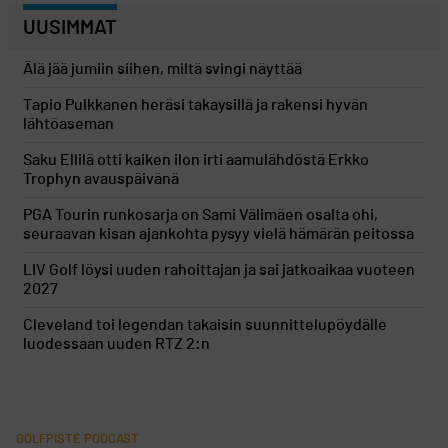
UUSIMMAT
Älä jää jumiin siihen, miltä svingi näyttää
Tapio Pulkkanen heräsi takaysillä ja rakensi hyvän
lähtöaseman
Saku Ellilä otti kaiken ilon irti aamulähdöstä Erkko
Trophyn avauspäivänä
PGA Tourin runkosarja on Sami Välimäen osalta ohi,
seuraavan kisan ajankohta pysyy vielä hämärän peitossa
LIV Golf löysi uuden rahoittajan ja sai jatkoaikaa vuoteen
2027
Cleveland toi legendan takaisin suunnittelupöydälle
luodessaan uuden RTZ 2:n
GOLFPISTE PODCAST