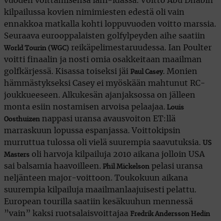
vuoden voittamisensa lähi-idässä. Voitto Abu Dhabin
kilpailussa kovien nimimiesten edestä oli vain
ennakkoa matkalla kohti loppuvuoden voitto marssia.
Seuraava eurooppalaisten golfylpeyden aihe saatiin
reikäpelimestaruudessa. Ian Poulter
World Tourin (WGC)
voitti finaalin ja nosti omia osakkeitaan maailman
golfkärjessä. Kisassa toiseksi jäi
. Monien
Paul Casey
hämmästykseksi Casey ei myöskään mahtunut RC-
joukkueeseen. Alkukesän ajanjaksossa on jälleen
monta esiin nostamisen arvoisa pelaajaa.
Louis
nappasi uransa avausvoiton ET:llä
Oosthuizen
marraskuun lopussa espanjassa. Voittokipsin
murruttua tulossa oli vielä suurempia saavutuksia.
US
oli harvoja kilpailuja 2010 aikana jolloin USA
Masters
sai balsamia haavoilleen.
pelasi uransa
Phil Mickelson
neljänteen major-voittoon. Toukokuun aikana
suurempia kilpailuja maailmanlaajuisesti pelattu.
European tourilla saatiin kesäkuuhun mennessä
”vain” kaksi ruotsalaisvoittajaa
Fredrik Andersson Hedin