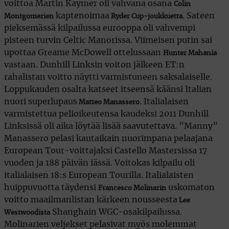
voittoa Martin Kaymer oli vahvana osana
Colin
kaptenoimaa
. Sateen
Montgomerien
Ryder Cup-joukkuetta
pieksemässä kilpailussa eurooppa oli vahvempi
pisteen turvin Celtic Manorissa. Viimeisen putin sai
upottaa Greame McDowell ottelussaan
Hunter Mahania
vastaan. Dunhill Linksin voiton jälkeen ET:n
rahalistan voitto näytti varmistuneen saksalaiselle.
Loppukauden osalta katseet itseensä käänsi Italian
nuori superlupaus
. Italialaisen
Matteo Manassero
varmistettua pelioikeutensa kaudeksi 2011 Dunhill
Linksissä oli aika löytää lisää saavutettava. ”Manny”
Manassero pelasi kautaikain nuorimpana pelaajana
European Tour-voittajaksi Castello Mastersissa 17
vuoden ja 188 päivän iässä. Voitokas kilpailu oli
italialaisen 18:s European Tourilla. Italialaisten
huippuvuotta täydensi
uskomaton
Francesco Molinarin
voitto maailmanlistan kärkeen nousseesta
Lee
Shanghain WGC-osakilpailussa.
Westwood
ista
Molinarien veljekset pelasivat myös molemmat