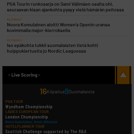
PGA Tourin runkosarja on Sami Välimäen osalta ohi,
seuraavan kisan ajankohta pysyy vielä hämärän peitossa
KILPAGOLF
Noora Komulainen aloitti Women’s Openin uransa
kovimmalla major-kierroksella
KILPAGOLF
Iso epäkohta tukkii suomalaisten tietä kohti
huippukiertueita jo Nordic Leaguessa
- Live Scoring -
16
9
Kilpailua
Suomalaista
PGA TOUR
Wyndham Championship
LADIES EUROPEAN TOUR
London Championship
Noora Komulainen, Ursula Wikström
HOTELPLANNER TOUR
Scottish Challenge supported by The R&A