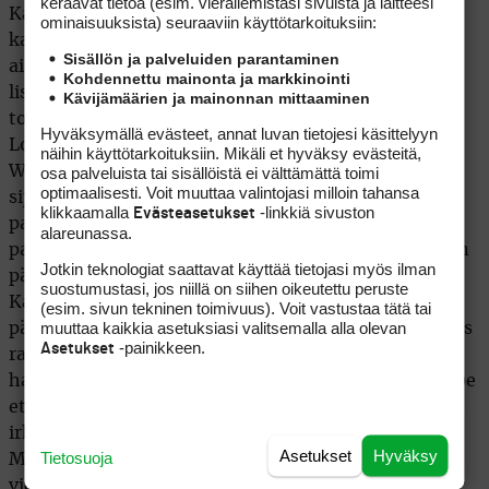
keräävät tietoa (esim. vierailemis­tasi sivuista ja laitteesi
Kaymerille
,Mickelsonille ja hänelle itselleen
,Woodsille
ominaisuuk­sista) seuraaviin käyttötarkoituksiin:
kaapin paikan sijoittumalla parhaiten nelikosta
Sisällön ja palveluiden parantaminen
ainoastaan Molinarille hävinneenä. Ykköspaikan
Kohdennettu mainonta ja markkinointi
lisäksi CV:hen merkittiin Westyn voitto Atlantin
Kävijämäärien ja mainonnan mittaaminen
toiselta puolelta St.Jude Classicista.
Hyväksymällä evästeet, annat luvan tietojesi käsittelyyn
Loukkaantumisista kärsinyt R2D-listan kolmonen
näihin käyttötarkoituksiin. Mikäli et hyväksy evästeitä,
Westwood pelasi kuitenkin upean kauden
osa palveluista tai sisällöistä ei välttämättä toimi
optimaalisesti. Voit muuttaa valintojasi milloin tahansa
sijoituttuaan 14:ssä startissaan kuusi kertaa viiden
klikkaamalla
-linkkiä sivuston
Evästeasetukset
parhaan joukkoon ja täten nousten maailman
alareunassa.
parhaaksi. Westy piti paikkansa myös Dubain kauden
Jotkin teknologiat saattavat käyttää tietojasi myös ilman
päätöskilpailun jälkeen sijoittuessaan Martin
suostumustasi, jos niillä on siihen oikeutettu peruste
Kaymerin edelle kolmannelle sijalle. Kauden
(esim. sivun tekninen toimivuus). Voit vastustaa tätä tai
muuttaa kaikkia asetuksiasi valitsemalla alla olevan
päättäneessä
kilpailussa lataus
Dubai World Championship
-painikkeen.
Asetukset
rahalistan voiton osalta kaatui Greame McDowellin
harteille. Pohjois-irkun olisi pitänyt kuroa n.400 000e
etumatka Kaymeriin kiinni. Kyseinen olisi vaatinut
irkulta mielellään top-2 sijoitusta. Kaymerin ja
Asetukset
Hyväksy
Tietosuoja
McDowellin upea kausi oli kuitenkin väsyttänyt tai
vienyt terävimmän vireen molemmista, joka johti