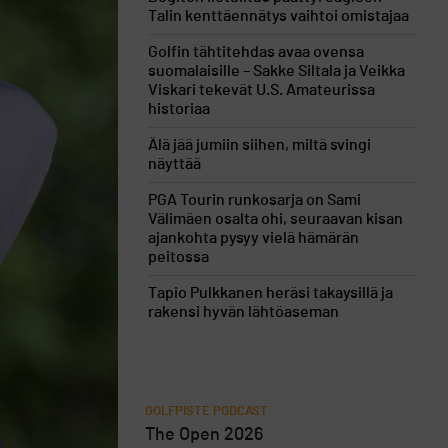
Talin kenttäennätys vaihtoi omistajaa
Golfin tähtitehdas avaa ovensa
suomalaisille – Sakke Siltala ja Veikka
Viskari tekevät U.S. Amateurissa
historiaa
Älä jää jumiin siihen, miltä svingi
näyttää
PGA Tourin runkosarja on Sami
Välimäen osalta ohi, seuraavan kisan
ajankohta pysyy vielä hämärän
peitossa
Tapio Pulkkanen heräsi takaysillä ja
rakensi hyvän lähtöaseman
GOLFPISTE PODCAST
The Open 2026