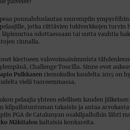
ue palvelee?
ä nopeaa ponnahduslautaa suurempiin ympyröihin.
pelaajille, jotka riittävien tukiverkkojen turvin
a läpimurtoa odottaessaan tai uutta vauhtia hak
tojen rinnalla.
onet kiertueen valovoimaisimmista tähdenlenn
ylempänä, Challenge Tourilla. Sinne ovet auke
apio Pulkkasen
riemukulku kaudelta 2015 on h
udelta vielä tuoreemmassa.
ukon pelaajia yhteen edellisen kauden jälkeisen
n kilpailutuntuman takaisin ja antaa arvokasta
empiin PGA de Catalunyan osakilpailuihin lähti m
kko Mäkitalon
kaltaisia konkareita.