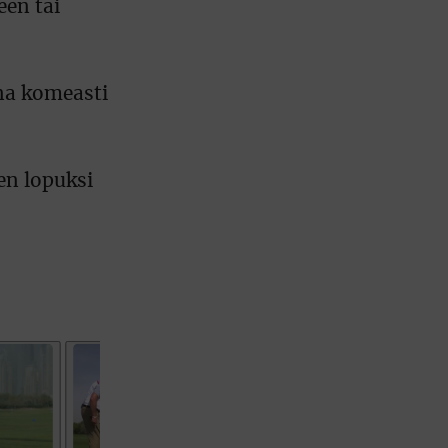
een tai
ena komeasti
en lopuksi