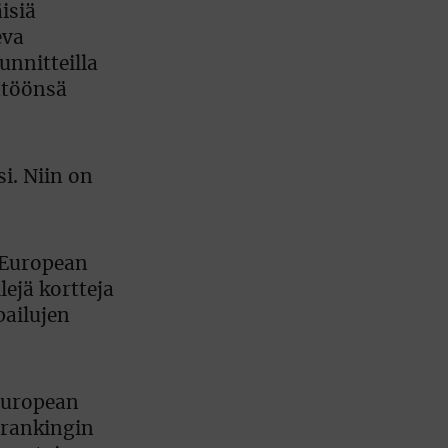
isiä
eva
nnitteilla
yttöönsä
i. Niin on
 European
ejä kortteja
pailujen
European
 rankingin