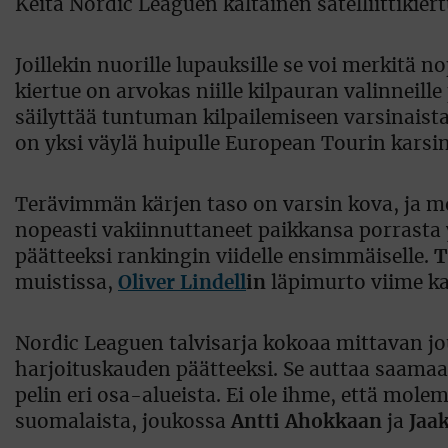
Keitä Nordic Leaguen kaltainen satelliittikiert
Joillekin nuorille lupauksille se voi merkit
kiertue on arvokas niille kilpauran valinneille 
säilyttää tuntuman kilpailemiseen varsinaist
on yksi väylä huipulle European Tourin karsin
Terävimmän kärjen taso on varsin kova, ja m
nopeasti vakiinnuttaneet paikkansa porrasta 
päätteeksi rankingin viidelle ensimmäiselle.
T
muistissa,
Oliver Lindell
in
läpimurto viime ka
Nordic Leaguen talvisarja kokoaa mittavan jo
harjoituskauden päätteeksi. Se auttaa saamaa
pelin eri osa-alueista. Ei ole ihme, että mol
suomalaista, joukossa
Antti Ahokkaan
ja
Jaa