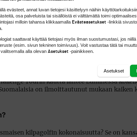
sti itsetunnolle hyvää.
 evästeet, annat luvan tietojesi käsittelyyn näihin käyttötarkoituksiin
teitä, osa palveluista tai sisällöistä ei välttämättä toimi optimaalisest
emmissa Ecco Tourin avanneissa kilpailuissa cut
intojasi milloin tahansa klikkaamalla
-linkkiä sivust
Evästeasetukset
a.
i neljä suomalaista sijoittui kymppikärkeen jäl
logiat saattavat käyttää tietojasi myös ilman suostumustasi, jos niillä
peruste (esim. sivun tekninen toimivuus). Voit vastustaa tätä tai muutt
 valitsemalla alla olevan
-painikkeen.
Asetukset
 on vuorossa Swedish Golf Tourin kauden ensim
ne Golf Clubiin.
Asetukset
allenge Tourin kautta lähtee Luminessa koke
 Suomalaisia on ilmoittautunut mukaan kaiken k
n?
ismaisen kilpagolfin kokonaisuutta? Se on kansa