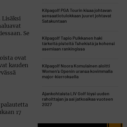
Kilpagolf
PGA Tourin kisaa johtavan
sensaatiotulokkaan juuret johtavat
 Lisäksi
Satakuntaan
 haluavat
iessaan. Se
Kilpagolf
Tapio Pulkkanen haki
tärkeitä pisteitä Tshekistä ja kohensi
asemiaan rankingissa
oista ovat
avat kauden
Kilpagolf
Noora Komulainen aloitti
Women’s Openin uransa kovimmalla
yvässä
major-kierroksella
Ajankohtaista
LIV Golf löysi uuden
rahoittajan ja sai jatkoaikaa vuoteen
 palautetta
2027
ukaan 17