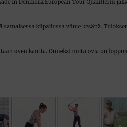
Made in Denmark European Tour Qualifierin jälk
.
sä samaisessa kilpailussa viime kesänä. Tuloks
aan oven kautta. Onneksi noita ovia on loppuj