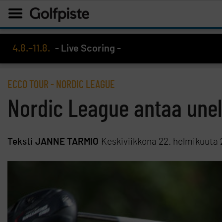
4.8.–11.8.
- Live Scoring -
ECCO TOUR
-
NORDIC LEAGUE
Nordic League antaa unelm
Teksti
JANNE TARMIO
Keskiviikkona 22. helmikuuta 