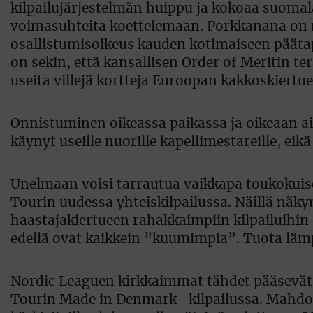
kilpailujärjestelmän huippu ja kokoaa suomal
voimasuhteita koettelemaan. Porkkanana on m
osallistumisoikeus kauden kotimaiseen pääta
on sekin, että kansallisen Order of Meritin te
useita villejä kortteja Euroopan kakkoskiertue
Onnistuminen oikeassa paikassa ja oikeaan aik
käynyt useille nuorille kapellimestareille, eik
Unelmaan voisi tarrautua vaikkapa toukokuis
Tourin uudessa yhteiskilpailussa. Näillä näk
haastajakiertueen rahakkaimpiin kilpailuihin on 
edellä ovat kaikkein ”kuumimpia”. Tuota läm
Nordic Leaguen kirkkaimmat tähdet pääsevä
Tourin Made in Denmark -kilpailussa. Mahdolli