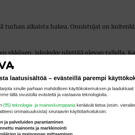
ä turhan aikaista hakea. Onnistujat on kuitenk
en ykkösen, iskukyky näyttää olevan tallella. 
es tila tietävät kokonaisrankingissä viidettä ti
sta laatusisältöä – evästeillä parempi käyttök
ja on ollut
Linus Väisänen
. Saaliina toistaiseks
rjota sinulle parhaan mahdollisen käyttökokemuksen ja laadukkaat s
me tällä sivustolla evästeitä ja vastaavia teknologioita.
en
(95) teknologia- ja mainoskumppania
keräävät tietoa (esim. vieraile
laitteesi ominaisuuk­sista) seuraaviin käyttötarkoituksiin:
as ja Mäkitalo ilahduttivat jälkimmäisellä yrit
akoi lopputuloksissa kuudetta tilaa ja Mäkita
ön ja palveluiden parantaminen
nettu mainonta ja markkinointi
mat kokeneet taistelijat osoittivat, että hyvin
määrien ja mainonnan mittaaminen