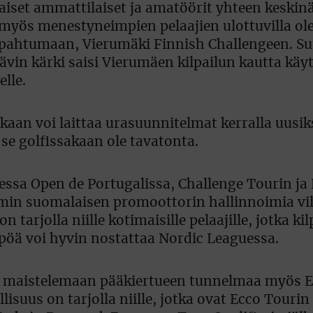
aiset ammattilaiset ja amatöörit yhteen keskinä
yös menestyneimpien pelaajien ulottuvilla ol
pahtumaan, Vierumäki Finnish Challengeen. Suu
rävin kärki saisi Vierumäen kilpailun kautta kä
elle.
aan voi laittaa urasuunnitelmat kerralla uusiks
ä se golfissakaan ole tavatonta.
essa Open de Portugalissa, Challenge Tourin ja
ymin suomalaisen promoottorin hallinnoimia vill
tarjolla niille kotimaisille pelaajille, jotka kil
pöä voi hyvin nostattaa Nordic Leaguessa.
t maistelemaan pääkiertueen tunnelmaa myös 
suus on tarjolla niille, jotka ovat Ecco Tourin