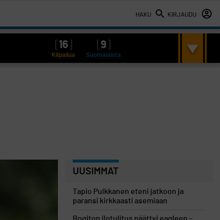
HAKU
KIRJAUDU
[
16
]
[
9
]
Kilpailua
Suomalaista
UUSIMMAT
Tapio Pulkkanen eteni jatkoon ja
paransi kirkkaasti asemiaan
Bogiton ilotulitus päättyi eagleen –