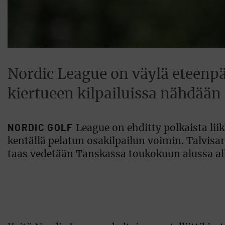
Nordic League on väylä eteenpäi
kiertueen kilpailuissa nähdään
NORDIC GOLF
League on ehditty polkaista lii
kentällä pelatun osakilpailun voimin. Talvisar
taas vedetään Tanskassa toukokuun alussa al