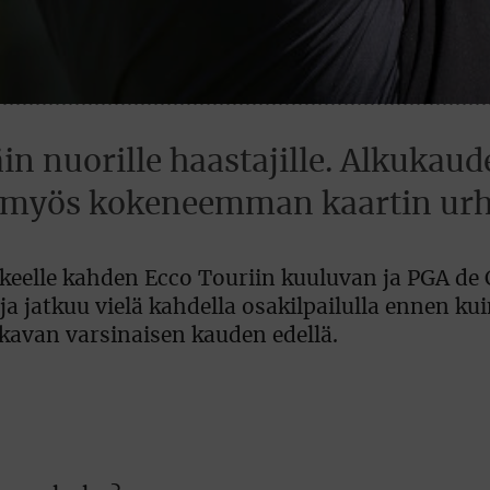
n nuorille haastajille. Alkukaud
 myös kokeneemman kaartin urhei
kkeelle kahden Ecco Touriin kuuluvan ja PGA de
ja jatkuu vielä kahdella osakilpailulla ennen ku
kavan varsinaisen kauden edellä.