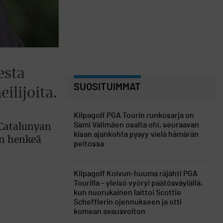
esta
SUOSITUIMMAT
lijoita.
Kilpagolf
PGA Tourin runkosarja on
Sami Välimäen osalta ohi, seuraavan
 Catalunyan
kisan ajankohta pysyy vielä hämärän
in henkeä
peitossa
Kilpagolf
Koivun-huuma räjähti PGA
Tourilla – yleisö vyöryi päätösväylällä,
kun nuorukainen laittoi Scottie
Schefflerin ojennukseen ja otti
komean avausvoiton