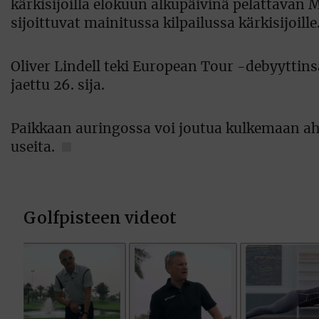
kärkisijoilla elokuun alkupäivinä pelattavan 
sijoittuvat mainitussa kilpailussa kärkisijoille
Oliver Lindell teki European Tour -debyyttin
jaettu 26. sija.
Paikkaan auringossa voi joutua kulkemaan aht
useita.