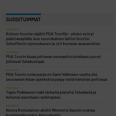
SUOSITUIMMAT
KILPAGOLF
Koivun-huuma räjähti PGA Tourilla – yleisö vyöryi
päätösväylällä, kun nuorukainen laittoi Scottie
Schefflerin ojennukseen ja otti komean avausvoiton
KILPAGOLF
PGA Tourin kisaa johtavan sensaatiotulokkaan juuret
johtavat Satakuntaan
KILPAGOLF
PGA Tourin runkosarja on Sami Välimäen osalta ohi,
seuraavan kisan ajankohta pysyy vielä hämärän peitossa
KILPAGOLF
Tapio Pulkkanen haki tärkeitä pisteitä Tshekistä ja
kohensi asemiaan rankingissa
KILPAGOLF
Noora Komulainen aloitti Women’s Openin uransa
kovimmalla major-kierroksella