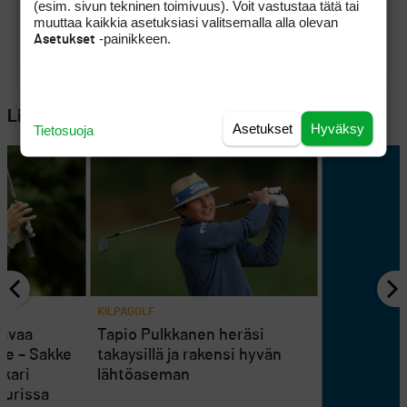
(esim. sivun tekninen toimivuus). Voit vastustaa tätä tai
muuttaa kaikkia asetuksiasi valitsemalla alla olevan
-painikkeen.
Asetukset
Lisää aiheesta
Asetukset
Hyväksy
Tietosuoja
KILPAGOLF
 avaa
Tapio Pulkkanen heräsi
le – Sakke
takaysillä ja rakensi hyvän
skari
lähtöaseman
eurissa