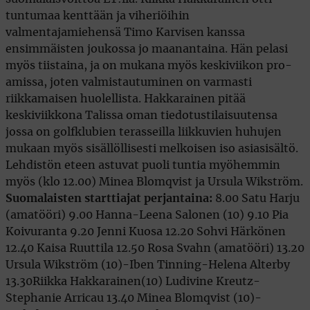
tuntumaa kenttään ja viheriöihin
valmentajamiehensä Timo Karvisen kanssa
ensimmäisten joukossa jo maanantaina. Hän pelasi
myös tiistaina, ja on mukana myös keskiviikon pro-
amissa, joten valmistautuminen on varmasti
riikkamaisen huolellista. Hakkarainen pitää
keskiviikkona Talissa oman tiedotustilaisuutensa
jossa on golfklubien terasseilla liikkuvien huhujen
mukaan myös sisällöllisesti melkoisen iso asiasisältö.
Lehdistön eteen astuvat puoli tuntia myöhemmin
myös (klo 12.00) Minea Blomqvist ja Ursula Wikström.
Suomalaisten starttiajat perjantaina:
8.00 Satu Harju
(amatööri) 9.00 Hanna-Leena Salonen (10) 9.10 Pia
Koivuranta 9.20 Jenni Kuosa 12.20 Sohvi Härkönen
12.40 Kaisa Ruuttila 12.50 Rosa Svahn (amatööri) 13.20
Ursula Wikström (10)-Iben Tinning-Helena Alterby
13.30Riikka Hakkarainen(10) Ludivine Kreutz-
Stephanie Arricau 13.40 Minea Blomqvist (10)-