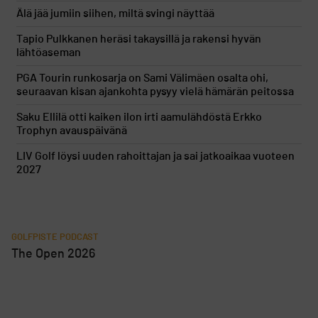
Älä jää jumiin siihen, miltä svingi näyttää
Tapio Pulkkanen heräsi takaysillä ja rakensi hyvän
lähtöaseman
PGA Tourin runkosarja on Sami Välimäen osalta ohi,
seuraavan kisan ajankohta pysyy vielä hämärän peitossa
Saku Ellilä otti kaiken ilon irti aamulähdöstä Erkko
Trophyn avauspäivänä
LIV Golf löysi uuden rahoittajan ja sai jatkoaikaa vuoteen
2027
GOLFPISTE PODCAST
The Open 2026