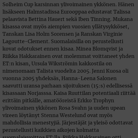
Solheim Cup karsinnan ylivoimainen ykkönen. Hänen
lisäkseen Halmstadissa Eurooppaa edustavat Talissa
pelaavista Bettina Hauert sekä Iben Tinning. Mukana
kisassa ovat myös aiempien vuosien yllätysykköset,
Tanskan Lisa Holm Sorensen ja Ranskan Virginie
Lagoutte-Clement. Suomalaisilla on perustellusti
kovat odotukset ennen kisaa. Minea Blomqvist ja
Riikka Hakkarainen ovat molemmat voittaneet yhden
ET:n kisan, Ursula Wikströmin kakkostila on
nimenomaan Talista vuodelta 2005. Jenni Kuosa oli
vuonna 2005 yhdeksäs, Hanna-Leena Salonen
saavutti uransa parhaan sijoituksen (15:s) edellisessä
kisassaan Norjasssa. Kaisa Ruuttilan potentiaali riittää
erittäin pitkälle, amatööreistä Erkko Trophyn
ylivoimainen ykkönen Rosa Svahn ja uuden upean
vireen löytänyt Stenna Westelund ovat myös
mahdollisia menestyjiä. Järjestäjät ja yleisö odottavat
perustellusti kaikkien aikojen kolmatta
suomalaisvoittoa ET:lla. Riikka Hakkarainen otti