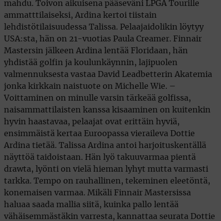
mahdu. Toivon aikuisena pääseväni LPGA Tourille
ammatttilaiseksi, Ardina kertoi tiistain
lehdistötilaisuudessa Talissa. Pelaajaidolikin löytyy
USA:sta, hän on 21-vuotias Paula Creamer. Finnair
Mastersin jälkeen Ardina lentää Floridaan, hän
yhdistää golfin ja koulunkäynnin, lajipuolen
valmennuksesta vastaa David Leadbetterin Akatemia
jonka kirkkain naistuote on Michelle Wie. –
Voittaminen on minulle varsin tärkeää golfissa,
naisammattilaisten kanssa kisaaminen on kuitenkin
hyvin haastavaa, pelaajat ovat erittäin hyviä,
ensimmäistä kertaa Euroopassa vieraileva Dottie
Ardina tietää. Talissa Ardina antoi harjoituskentällä
näyttöä taidoistaan. Hän lyö takuuvarmaa pientä
drawta, lyönti on vielä hieman lyhyt mutta varmasti
tarkka. Tempo on rauhallinen, tekeminen eleetöntä,
konemaisen varmaa. Mikäli Finnair Mastersissa
haluaa saada mallia siitä, kuinka pallo lentää
vähäisemmästäkin varresta, kannattaa seurata Dottie