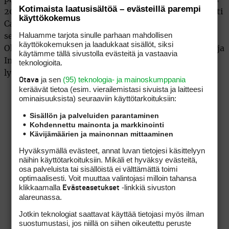
Kotimaista laatusisältöä – evästeillä parempi
2002-2006 Kaliforniassa. – Voittanut lisäksi kahdesti
käyttökokemus
Callawayn järjestämät juniorikisat Kaliforniassa
Haluamme tarjota sinulle parhaan mahdollisen
sekäkerran Western Amateur junior-kilpailun
käyttökokemuksen ja laadukkaat sisällöt, siksi
Ohiossa. – Voittoja myös Hongkongissa, Malesiassa ja
käytämme tällä sivustolla evästeitä ja vastaavia
Indonesiassa – Paras yksittäinen kierrostulos 67
teknologioita.
lyöntiä.
ja sen
(95) teknologia- ja mainoskumppania
Otava
keräävät tietoa (esim. vierailemis­tasi sivuista ja laitteesi
ominaisuuk­sista) seuraaviin käyttötarkoituksiin:
Sisällön ja palveluiden parantaminen
Kohdennettu mainonta ja markkinointi
Kävijämäärien ja mainonnan mittaaminen
Hyväksymällä evästeet, annat luvan tietojesi käsittelyyn
näihin käyttötarkoituksiin. Mikäli et hyväksy evästeitä,
osa palveluista tai sisällöistä ei välttämättä toimi
optimaalisesti. Voit muuttaa valintojasi milloin tahansa
klikkaamalla
-linkkiä sivuston
Evästeasetukset
alareunassa.
Jotkin teknologiat saattavat käyttää tietojasi myös ilman
suostumustasi, jos niillä on siihen oikeutettu peruste