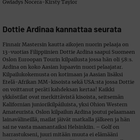
Gwladys Nocera-Kirsty Taylor
Dottie Ardinaa kannattaa seurata
Finnair Mastersin kautta aikojen nuorin pelaaja on
13-vuotias Filippiinien Dottie Ardina saapui Suomeen
Oslon Euroopan Tourin kilpailusta jossa hän oli 58:s.
Ardina on koko Aasian lupaavin nuori pelaajatar.
Kilpailukokemusta on kotimaan ja Aasian lisäksi
Etelä-Afrikan MM-kisoista sekä USA:sta jossa Dottie
on voittanut peräti kahdeksan kertaa! Kaikki
ykköstilat ovat merkittävistä kisoista, seitsemän
Kalifornian juniorikilpáiluista, yksi Ohion Western
Amateurista. Oslon kilpailun Ardina joutui pelaamaan
lainavälineillä, mailat jäivät matkalla jälkeen ja hän
sai ne vasta maanantaiksi Helsinkiin. – Golf on
harrastukseni, juuri mitään muuta ei elämääni