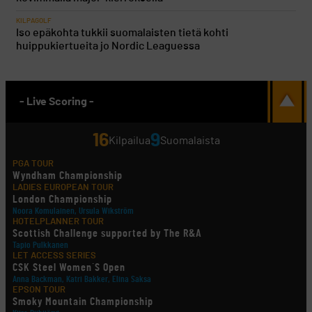
KILPAGOLF
Iso epäkohta tukkii suomalaisten tietä kohti
huippukiertueita jo Nordic Leaguessa
- Live Scoring -
16
9
Kilpailua
Suomalaista
PGA TOUR
Wyndham Championship
LADIES EUROPEAN TOUR
London Championship
Noora Komulainen, Ursula Wikström
HOTELPLANNER TOUR
Scottish Challenge supported by The R&A
Tapio Pulkkanen
LET ACCESS SERIES
CSK Steel Women´S Open
Anna Backman, Katri Bakker, Elina Saksa
EPSON TOUR
Smoky Mountain Championship