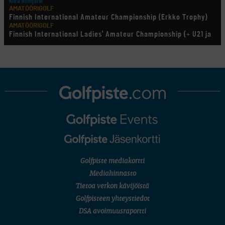
Kiira Riihijärvi
AMATÖÖRIGOLF
Finnish International Amateur Championship (Erkko Trophy)
AMATÖÖRIGOLF
Finnish International Ladies' Amateur Championship (+ U21 ja
U18/FJT/Aulanko)
KORN FERRY TOUR
Pinnacle Bank Championship
LEGENDS TOUR
Staysure PGA Seniors Championship
AMATÖÖRIGOLF
U.S. Women's Amateur Championship
AMATÖÖRIGOLF
English Boys' (U14) Open Amateur Stroke Play Championship
Eeli Krankka, Lionel Mutikainen
MUU
Kivitippu Classic Invitational 2026
LIV GOLF
New York
Golfpiste mediakortti
SM-KILPAILUT
SM-reikäpeli (M50/Kymen Golf)
Mediahinnasto
FINNISH JUNIOR TOUR
Tietoa verkon kävijöistä
7 (U18 ja U21/pojat/Tahko)
MID TOUR
Golfpisteen yhteystiedot
6 (Archipelagia Golf)
DSA avoimuusraportti