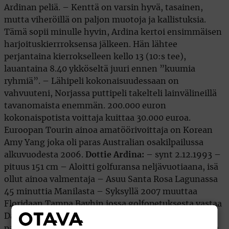
Ardinan peliä. – Kenttä on varsin hyvä, tasainen,
mutta viheröillä on paljon muotoja ja kallistuksia.
Tämä sopii minulle hyvin, Ardina kertoi ensimmäisen
harjoituskierrroksensa jälkeen. Hän lähtee
perjantaina kierrokselleen kello 13 (10:s tee),
lauantaina 8.40 ykköseltä juuri ennen ”kuumia
ryhmiä”. – Lähipeli kokonaisuudessaan on
vahvuuteni, Norjassa puttipeli takelteli lainvälineillä
tavanomaista enemmän. 200.000 euron
kokonaispotista voittaja kuittaa 30.000 euroa.
Euroopan Tourin ainoa amatöörivoittaja on Korean
Amy Yang joka oli paras Australian osakilpailussa
alkuvuodesta 2006.
Dottie Ardina:
– synt 2.12.1993 –
pituus 151 cm – Aloitti golfuransa neljävuotiaana, isä
ollut ainoa valmentaja – Asuu Santa Rosa Lagunassa
45 minuttia Manilasta – Syksyllä 2007 muuttaa
Floridaan Tampa Bayhin jossa golfopetuksesta vastaa
David Leadbetter. Suurimmat voitot: – Viisi kertaa
paras US Kids MM-kisoissa 8-12 vuotiaiden sarjoissa