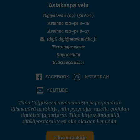
Asiakaspalvelu
Digipalvelut
(09) 156 6227
Avoinna ma–pe 8–16
Avoinna ma–pe 8–17
(digi) digi@otavamedia.fi
Tietosuojaseloste
Käyttöehdot
Evästeasetukset
FACEBOOK
INSTAGRAM
YOUTUBE
Tilaa Golfpisteen maanantaisin ja perjantaisin
lähetettävä uutiskirje, niin pysyt ajan tasalla golfalan
ilmiöistä ja uutisista! Tilaa kirje syöttämällä
sähköpostiosoitteesi alla olevaan kenttään.
Tilaa uutiskirje