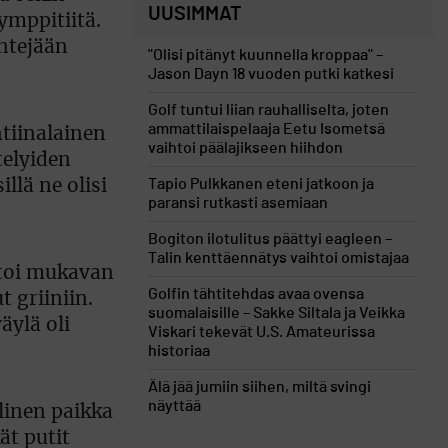
UUSIMMAT
ymppitiitä.
ntejään
"Olisi pitänyt kuunnella kroppaa" –
Jason Dayn 18 vuoden putki katkesi
Golf tuntui liian rauhalliselta, joten
ammattilaispelaaja Eetu Isometsä
tiinalainen
vaihtoi päälajikseen hiihdon
telyiden
Tapio Pulkkanen eteni jatkoon ja
llä ne olisi
paransi rutkasti asemiaan
Bogiton ilotulitus päättyi eagleen –
Talin kenttäennätys vaihtoi omistajaa
ntoi mukavan
Golfin tähtitehdas avaa ovensa
t griiniin.
suomalaisille – Sakke Siltala ja Veikka
äylä oli
Viskari tekevät U.S. Amateurissa
historiaa
Älä jää jumiin siihen, miltä svingi
näyttää
linen paikka
ät putit