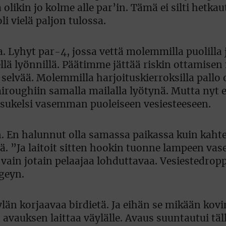
olikin jo kolme alle par’in. Tämä ei silti hetka
oli vielä paljon tulossa.
a. Lyhyt par-4, jossa vettä molemmilla puolilla 
lä lyönnillä. Päätimme jättää riskin ottamisen 
 selvää. Molemmilla harjoituskierroksilla pallo 
oughiin samalla mailalla lyötynä. Mutta nyt ei.
 sukelsi vasemman puoleiseen vesiesteeseen.
in. En halunnut olla samassa paikassa kuin kaht
. ”Ja laitoit sitten hookin tuonne lampeen vas
 vain jotain pelaajaa lohduttavaa. Vesiestedropp
geyn.
ylän korjaavaa birdietä. Ja eihän se mikään kovi
n avauksen laittaa väylälle. Avaus suuntautui täl