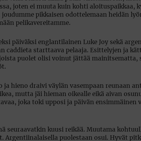
sa, joten ei muuta kuin kohti aloituspaikkaa, k
n joudumme pikkaisen odottelemaan heidän lyö
imään pelikavereitamme.
i päiväksi englantilainen Luke Joy sekä argen
caddieta starttaava pelaaja. Esittelyjen ja kät
oista puolet olisi voinut jättää mainitsematta, si
öt.
oro ja hieno draivi väylän vasempaan reunaan a
ikea, mutta jäi hieman oikealle eikä aivan osunu
tavaa, joka toki upposi ja päivän ensimmäinen v
enä seuraavatkin kuusi reikää. Muutama kohtuul
. Argentiinalaisella puolestaan osui. Hyvät pitk