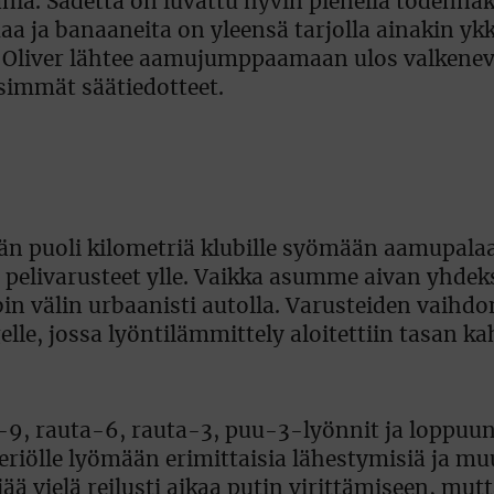
ia. Sadetta on luvattu hyvin pienellä todennäk
 ja banaaneita on yleensä tarjolla ainakin ykk
a. Oliver lähtee aamujumppaamaan ulos valkene
isimmät säätiedotteet.
ään puoli kilometriä klubille syömään aamupalaa
elivarusteet ylle. Vaikka asumme aivan yhde
n välin urbaanisti autolla. Varusteiden vaihdo
lle, jossa lyöntilämmittely aloitettiin tasan k
-9, rauta-6, rauta-3, puu-3-lyönnit ja loppuun
eriölle lyömään erimittaisia lähestymisiä ja m
jää vielä reilusti aikaa putin virittämiseen, mut