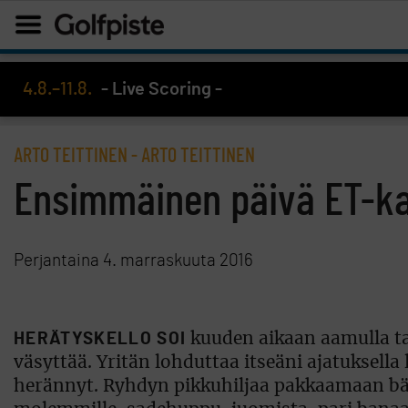
4.8.–11.8.
- Live Scoring -
ARTO TEITTINEN
- ARTO TEITTINEN
Ensimmäinen päivä ET-kar
Perjantaina 4. marraskuuta 2016
HERÄTYSKELLO SOI
kuuden aikaan aamulla t
väsyttää. Yritän lohduttaa itseäni ajatuksella
herännyt. Ryhdyn pikkuhiljaa pakkaamaan bägi