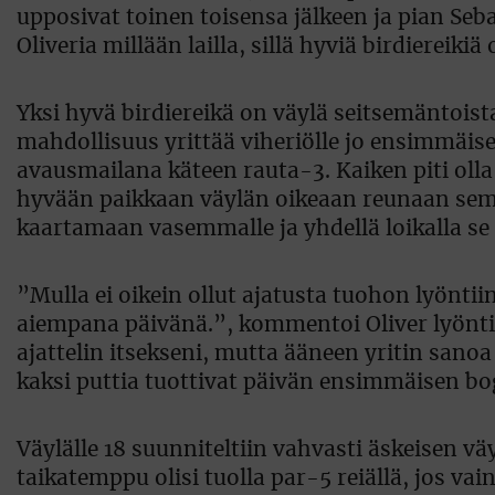
upposivat toinen toisensa jälkeen ja pian Seba 
Oliveria millään lailla, sillä hyviä birdiereikiä 
Yksi hyvä birdiereikä on väylä seitsemäntoist
mahdollisuus yrittää viheriölle jo ensimmäisel
avausmailana käteen rauta-3. Kaiken piti olla
hyvään paikkaan väylän oikeaan reunaan semir
kaartamaan vasemmalle ja yhdellä loikalla se
”Mulla ei oikein ollut ajatusta tuohon lyönti
aiempana päivänä.”, kommentoi Oliver lyöntiä
ajattelin itsekseni, mutta ääneen yritin sanoa
kaksi puttia tuottivat päivän ensimmäisen bo
Väylälle 18 suunniteltiin vahvasti äskeisen vä
taikatemppu olisi tuolla par-5 reiällä, jos vai