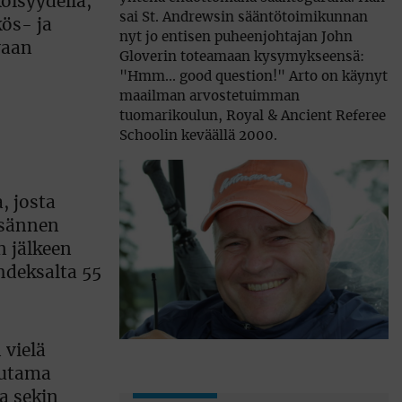
öisyydellä,
sai St. Andrewsin sääntötoimikunnan
ös- ja
nyt jo entisen puheenjohtajan John
vaan
Gloverin toteamaan kysymykseensä:
"Hmm... good question!" Arto on käynyt
maailman arvostetuimman
tuomarikoulun, Royal & Ancient Referee
Schoolin keväällä 2000.
, josta
ksännen
n jälkeen
ahdeksalta 55
 vielä
uutama
ta sekin