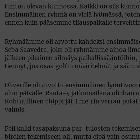
tuntuu olevan kunnossa. Kaikki on siis kunnos
Ensimmäinen ryhmä on vielä lyömässä, jote
ennen kuin pääsemme tiiauspaikalle terveht
Ryhmäämme oli arvottu kahdeksi ensimmäiseks
Seba Saavedra, joka oli ryhmämme ainoa ilman 
jälkeen pikainen silmäys paikallissääntöihin, j
tiennyt, jos osaa golfin määritelmät ja säänn
Oliverille oli arvottu ensimmäinen lyöntivu
alun päivälle. Rauta-5 jatkomailana oli ihan o
Kohtuullinen chippi jätti metrin verran putat
valmis.
Peli kulki tasapaksuna par-tulosten tekemis
birdien tekemiseen oli, mutta eipä vain osunut