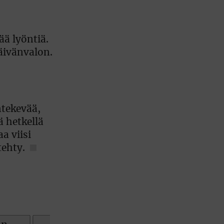
ää lyöntiä.
äivänvalon.
ntekevää,
ä hetkellä
a viisi
tehty.