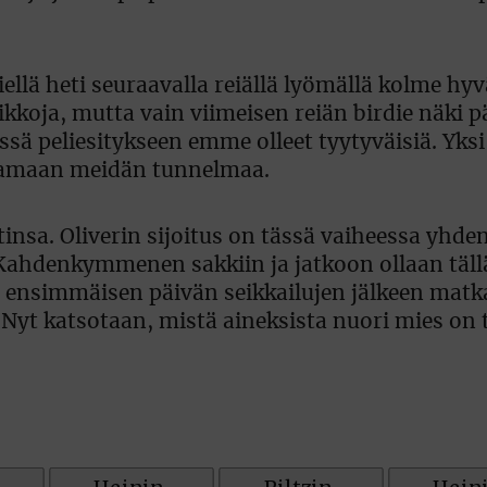
llä heti seuraavalla reiällä lyömällä kolme hyv
kkoja, mutta vain viimeisen reiän birdie näki p
ssä peliesitykseen emme olleet tyytyväisiä. Yksi
paamaan meidän tunnelmaa.
insa. Oliverin sijoitus on tässä vaiheessa yhde
. Kahdenkymmenen sakkiin ja jatkoon ollaan täll
on ensimmäisen päivän seikkailujen jälkeen matka
 Nyt katsotaan, mistä aineksista nuori mies on 