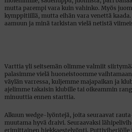
molemmille, sadehuppu, juomista, pari banaan
mutta parempi vara kuin vahinko. Myös juomaa
kymppitiillä, mutta eihän vara venettä kaad
aamuun ja minä tarkistan vielä netistä viime
Varttia yli seitsemän olimme valmiit siirtym
palasimme vielä huoneistoomme vaihtamaan p
väylän varressa, kuljemme majapaikan ja klubi
ajelimme takaisin klubille tai oikeammin range
minuuttia ennen starttia.
Alkuun wedge-lyöntejä, joita seuraavat rauta
muutama hyvä draivi. Seuraavaksi lähipelivih
erimittainen hiekkaestelyönti. Puttiviheriölle 