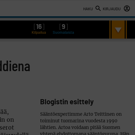
HAKU
KIRJAUDU
[
16
]
[
9
]
Kilpailua
Suomalaista
ddiena
Blogistin esittely
ää,
Sääntöexpertimme Arto Teittinen on
kin on
toiminut tuomarina vuodesta 1990
serot
lähtien. Artoa voidaan pitää Suomen
yhtenä ehdottomana sääntöguruna. Hän