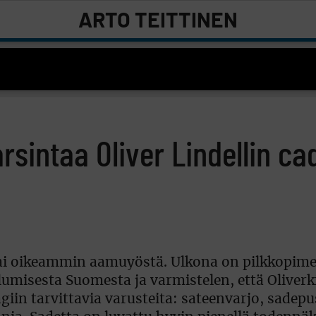
ARTO TEITTINEN
sintaa Oliver Lindellin ca
ai oikeammin aamuyöstä. Ulkona on pilkkopime
 lumisesta Suomesta ja varmistelen, että Oliver
in tarvittavia varusteita: sateenvarjo, sadepu