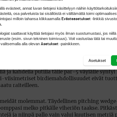
pudonnut ja kilpailun kannalta kaamea triplabogi
 evästeet, annat luvan tietojesi käsittelyyn näihin käyttötarkoituksiin
teitä, osa palveluista tai sisällöistä ei välttämättä toimi optimaalisest
intojasi milloin tahansa klikkaamalla
-linkkiä sivust
Evästeasetukset
n”, tuumin kävellessämme ykköstiitä kohti. Onn
a.
e hieman jutella niitä näitä ja ehdin hieman
logiat saattavat käyttää tietojasi myös ilman suostumustasi, jos niillä
jäinen banaani ei oikein maistunut, mutta sai ai
peruste (esim. sivun tekninen toimivuus). Voit vastustaa tätä tai muutt
Hyvä draivi melkein griinibunkkeriin asti antoi 
 valitsemalla alla olevan
-painikkeen.
Asetukset
ellä par-nelosella. Ja kahden hyvän lyönnin jäl
mäinen birdie.
Asetukset
lä ja kahdella putilla tälle par-5 väylälle syntyi
li-viisimetriset birdiemahdollisuudet eivät tuot
aatu raiteilleen.
 meidät molemmat. Täydellinen pitching wedge-
e pomppasi melko pitkälle viheriön taakse. Pitkäs
tejä ja niinpä pallo vain valui kuutisen metriä p