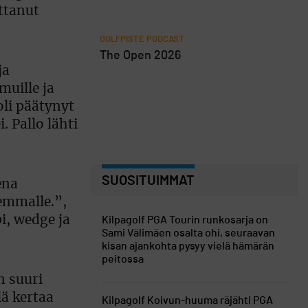
uttanut
GOLFPISTE PODCAST
The Open 2026
ja
muille ja
oli päätynyt
 Pallo lähti
SUOSITUIMMAT
ena
emmalle.”,
i, wedge ja
Kilpagolf
PGA Tourin runkosarja on
Sami Välimäen osalta ohi, seuraavan
kisan ajankohta pysyy vielä hämärän
peitossa
n suuri
lä kertaa
Kilpagolf
Koivun-huuma räjähti PGA