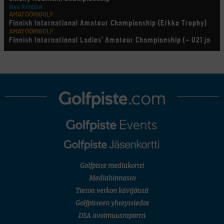
Kiira Riihijärvi
AMATÖÖRIGOLF
Finnish International Amateur Championship (Erkko Trophy)
AMATÖÖRIGOLF
Finnish International Ladies' Amateur Championship (+ U21 ja
U18/FJT/Aulanko)
KORN FERRY TOUR
Pinnacle Bank Championship
LEGENDS TOUR
Staysure PGA Seniors Championship
AMATÖÖRIGOLF
U.S. Women's Amateur Championship
AMATÖÖRIGOLF
English Boys' (U14) Open Amateur Stroke Play Championship
Eeli Krankka, Lionel Mutikainen
MUU
Kivitippu Classic Invitational 2026
LIV GOLF
New York
Golfpiste mediakortti
SM-KILPAILUT
SM-reikäpeli (M50/Kymen Golf)
Mediahinnasto
FINNISH JUNIOR TOUR
Tietoa verkon kävijöistä
7 (U18 ja U21/pojat/Tahko)
MID TOUR
Golfpisteen yhteystiedot
6 (Archipelagia Golf)
DSA avoimuusraportti