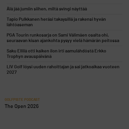
Älä jää jumiin siihen, miltä svingi näyttää
Tapio Pulkkanen heräsi takaysillä ja rakensi hyvän
lähtöaseman
PGA Tourin runkosarja on Sami Välimäen osalta ohi,
seuraavan kisan ajankohta pysyy vielä hämärän peitossa
Saku Ellilä otti kaiken ilon irti aamulähdöstä Erkko
Trophyn avauspäivänä
LIV Golf löysi uuden rahoittajan ja sai jatkoaikaa vuoteen
2027
GOLFPISTE PODCAST
The Open 2026