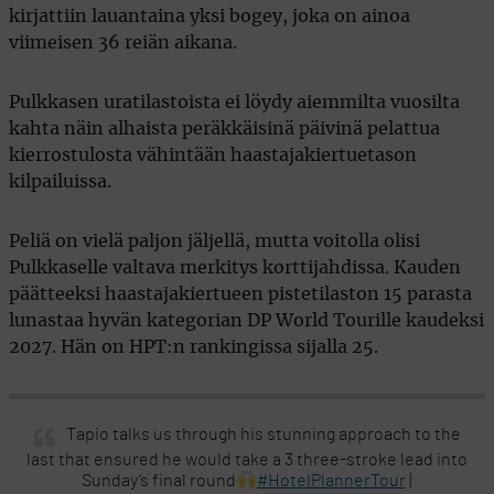
kirjattiin lauantaina yksi bogey, joka on ainoa
viimeisen 36 reiän aikana.
Pulkkasen uratilastoista ei löydy aiemmilta vuosilta
kahta näin alhaista peräkkäisinä päivinä pelattua
kierrostulosta vähintään haastajakiertuetason
kilpailuissa.
Peliä on vielä paljon jäljellä, mutta voitolla olisi
Pulkkaselle valtava merkitys korttijahdissa. Kauden
päätteeksi haastajakiertueen pistetilaston 15 parasta
lunastaa hyvän kategorian DP World Tourille kaudeksi
2027. Hän on HPT:n rankingissa sijalla 25.
Tapio talks us through his stunning approach to the
last that ensured he would take a 3 three-stroke lead into
Sunday’s final round
#HotelPlannerTour
|