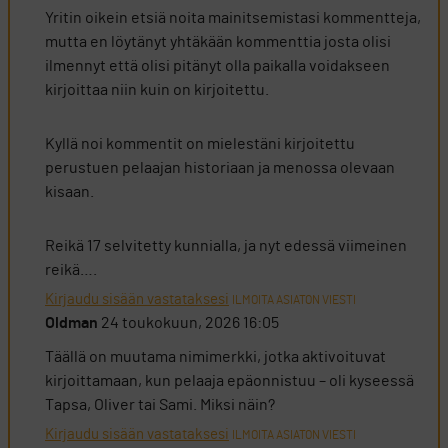
Yritin oikein etsiä noita mainitsemistasi kommentteja,
mutta en löytänyt yhtäkään kommenttia josta olisi
ilmennyt että olisi pitänyt olla paikalla voidakseen
kirjoittaa niin kuin on kirjoitettu.
Kyllä noi kommentit on mielestäni kirjoitettu
perustuen pelaajan historiaan ja menossa olevaan
kisaan.
Reikä 17 selvitetty kunnialla, ja nyt edessä viimeinen
reikä….
Kirjaudu sisään vastataksesi
ILMOITA ASIATON VIESTI
Oldman
24 toukokuun, 2026 16:05
Täällä on muutama nimimerkki, jotka aktivoituvat
kirjoittamaan, kun pelaaja epäonnistuu – oli kyseessä
Tapsa, Oliver tai Sami. Miksi näin?
Kirjaudu sisään vastataksesi
ILMOITA ASIATON VIESTI