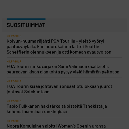
SUOSITUIMMAT
KILPAGOLF
Koivun-huuma räjähti PGA Tourilla – yleisö vyöryi
päätösväylällä, kun nuorukainen laittoi Scottie
Schefflerin ojennukseen ja otti komean avausvoiton
KILPAGOLF
PGA Tourin runkosarja on Sami Välimäen osalta ohi,
seuraavan kisan ajankohta pysyy vielä hämärän peitossa
KILPAGOLF
PGA Tourin kisaa johtavan sensaatiotulokkaan juuret
johtavat Satakuntaan
KILPAGOLF
Tapio Pulkkanen haki tärkeitä pisteitä Tshekistä ja
kohensi asemiaan rankingissa
KILPAGOLF
Noora Komulainen aloitti Women’s Openin uransa