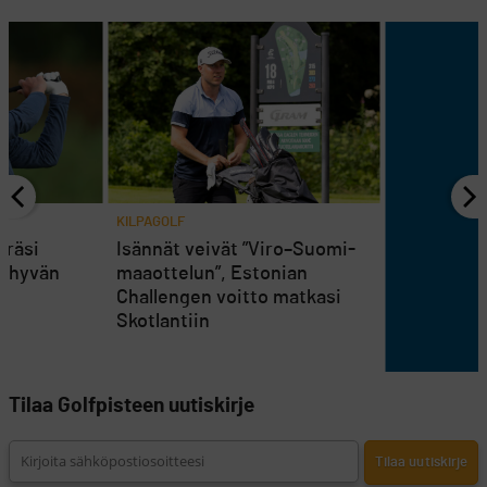
KILPAGOLF
eräsi
Isännät veivät ”Viro–Suomi-
si hyvän
maaottelun”, Estonian
Challengen voitto matkasi
Skotlantiin
Tilaa Golfpisteen uutiskirje