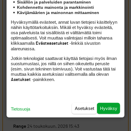
Sisällön ja palveluiden parantaminen
Hieno nousu ”kuopasta”. Hyvä Tapsa.
Kohdennettu mainonta ja markkinointi
Kirjaudu sisään vastataksesi
ILMOITA ASIATON VIESTI
Kävijämäärien ja mainonnan mittaaminen
Hyväksymällä evästeet, annat luvan tietojesi käsittelyyn
onni69
24 toukokuun, 2026 15:12
näihin käyttötarkoituksiin. Mikäli et hyväksy evästeitä,
osa palveluista tai sisällöistä ei välttämättä toimi
Oho,eagle tärähti.Nyt loppukiri niin hyvä vielä tulee.
optimaalisesti. Voit muuttaa valintojasi milloin tahansa
klikkaamalla
-linkkiä sivuston
Evästeasetukset
Kirjaudu sisään vastataksesi
ILMOITA ASIATON VIESTI
alareunassa.
ruukku
24 toukokuun, 2026 15:28
Jotkin teknologiat saattavat käyttää tietojasi myös ilman
Täällä on taas yllättävän paljon kommentoijia, jotka ovat
suostumustasi, jos niillä on siihen oikeutettu peruste
olleet Tanskassa seuraamassa peliä. Se on tietysti totta,
(esim. sivun tekninen toimivuus). Voit vastustaa tätä tai
muuttaa kaikkia asetuksiasi valitsemalla alla olevan
että ei Pulkkanen on useamman kerran aikaisemmin
-painikkeen.
Asetukset
pelannut huonon viimeisen kierroksen silloin kuin on
taisteltu kärkisijoista. Kohtuu paljon näyttäisi
heittelevän nuo tulokset ja aika harva tuolla on ilman
bogeja selvinnyt.
Asetukset
Hyväksy
Tietosuoja
Kirjaudu sisään vastataksesi
ILMOITA ASIATON VIESTI
Range
24 toukokuun, 2026 15:43