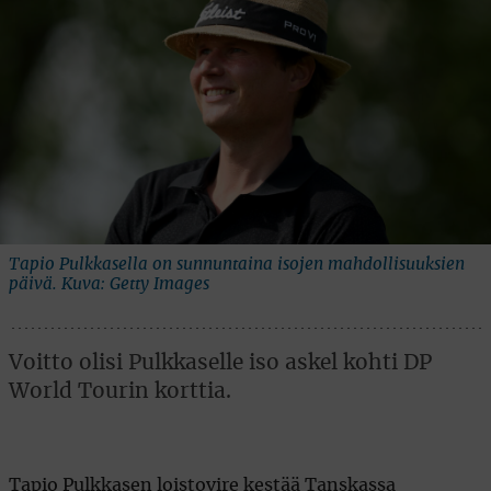
Tapio Pulkkasella on sunnuntaina isojen mahdollisuuksien
päivä. Kuva: Getty Images
Voitto olisi Pulkkaselle iso askel kohti DP
World Tourin korttia.
Tapio Pulkkasen loistovire kestää Tanskassa