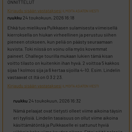
ONNITTELUT
Kirjaudu sisään vastataksesi
ILMOITA ASIATON VIESTI
ruukku
24 toukokuun, 2026 16:18
Ehkä tuo mielikuva Pulkkasen sulamisesta viimeisellä
kierroksella on hiukan virheellinen ja perustuu siihen
pieneen otokseen, kun peliä on päästy seuraamaan
kuvista. Toki niissä on voinu olla myös kovemmat
paineet. Challege tourilla mukaan lukien tämä kisan
voitto tilasto on kuitenkin ihan hyvä. 2 voittoa 5 kakkos
sijaa 1 kolmos sija ja 6 kertaa sijoilla 4-10. Esim. Lindelin
vastaavat ct:ltä on 0 3 2 23.
Kirjaudu sisään vastataksesi
ILMOITA ASIATON VIESTI
ruukku
24 toukokuun, 2026 16:32
Nämä pelaajat ovat tietysti olleet viime aikoina täysin
eri tyylisiä. Lindelin tasaisuus on ollut viime aikoina
käsittämätöntä ja Pulkkaselle ei sattunut hyviä