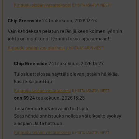
Kirjaudu sisään vastataksesi
ILMOITA ASIATON VIESTI
Chip Greenside
24 toukokuun, 2026 13:24
Vain kahdeksan pelatun rei’än jälkeen kolmen lyönnin
johto on muuttunut lyönnin takaa-ajoasemaan!!
Kirjaudu sisään vastataksesi
ILMOITA ASIATON VIESTI
Chip Greenside
24 toukokuun, 2026 13:27
Tulosluettelossa näyttäis olevan jotakin häikkää,
kasireikä puuttuu!
Kirjaudu sisään vastataksesi
ILMOITA ASIATON VIESTI
onni69
24 toukokuun, 2026 13:28
Taisi mennä korvienväliin toi tripla.
Saas nähdä onnistuuko nollaus vai alkaako syöksy
alaspäin.Jäitä hattuun.
Kirjaudu sisään vastataksesi
ILMOITA ASIATON VIESTI