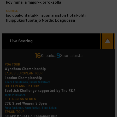
kovimmalla major-kierroksella
KILPAGOLF
Iso epäkohta tukkii suomalaisten tietä kohti
huippukiertueita jo Nordic Leaguessa
- Live Scoring -
16
9
Kilpailua
Suomalaista
PGA TOUR
Wyndham Championship
LADIES EUROPEAN TOUR
London Championship
Noora Komulainen, Ursula Wikström
HOTELPLANNER TOUR
Scottish Challenge supported by The R&A
Tapio Pulkkanen
LET ACCESS SERIES
CSK Steel Women´S Open
Anna Backman, Katri Bakker, Elina Saksa
EPSON TOUR
Smoky Mountain Championship