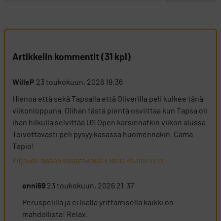
Artikkelin kommentit (31 kpl)
WilleP
23 toukokuun, 2026 19:36
Hienoa että sekä Tapsalla että Oliverilla peli kulkee tänä
viikonloppuna. Olihan tästä pientä osviittaa kun Tapsa oli
ihan hilkulla selvittää US Open karsinnatkin viikon alussa.
Toivottavasti peli pysyy kasassa huomennakin. Cama
Tapio!
Kirjaudu sisään vastataksesi
ILMOITA ASIATON VIESTI
onni69
23 toukokuun, 2026 21:37
Peruspelillä ja ei liialla yrittämisellä kaikki on
mahdollista! Relax.