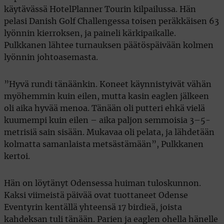
käytävässä HotelPlanner Tourin kilpailussa. Hän
pelasi Danish Golf Challengessa toisen peräkkäisen 63
lyönnin kierroksen, ja paineli kärkipaikalle.
Pulkkanen lähtee turnauksen päätöspäivään kolmen
lyönnin johtoasemasta.
”Hyvä rundi tänäänkin. Koneet käynnistyivät vähän
myöhemmin kuin eilen, mutta kasin eaglen jälkeen
oli aika hyvää menoa. Tänään oli putteri ehkä vielä
kuumempi kuin eilen – aika paljon semmoisia 3–5-
metrisiä sain sisään. Mukavaa oli pelata, ja lähdetään
kolmatta samanlaista metsästämään”, Pulkkanen
kertoi.
Hän on löytänyt Odensessa huiman tuloskunnon.
Kaksi viimeistä päivää ovat tuottaneet Odense
Eventyrin kentällä yhteensä 17 birdieä, joista
kahdeksan tuli tänään. Parien ja eaglen ohella hänelle