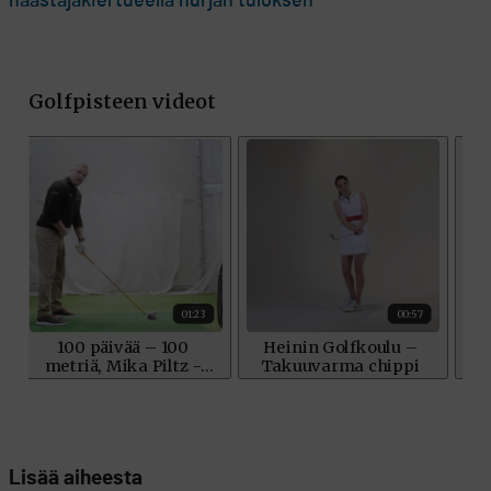
haastajakiertueella hurjan tuloksen
Lisää aiheesta