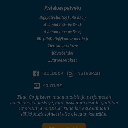
Asiakaspalvelu
Digipalvelut
(09) 156 6227
Avoinna ma–pe 8–16
Avoinna ma–pe 8–17
(digi) digi@otavamedia.fi
Tietosuojaseloste
Käyttöehdot
Evästeasetukset
FACEBOOK
INSTAGRAM
YOUTUBE
Tilaa Golfpisteen maanantaisin ja perjantaisin
lähetettävä uutiskirje, niin pysyt ajan tasalla golfalan
ilmiöistä ja uutisista! Tilaa kirje syöttämällä
sähköpostiosoitteesi alla olevaan kenttään.