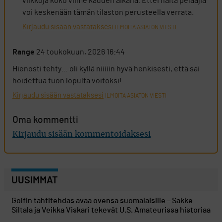
viikkoja koko viime kauden aikana. Ettei näitä pelaajia
voi keskenään tämän tilaston perusteella verrata.
Kirjaudu sisään vastataksesi
ILMOITA ASIATON VIESTI
Range
24 toukokuun, 2026 16:44
Hienosti tehty… oli kyllä niiiiin hyvä henkisesti, että sai
hoidettua tuon lopulta voitoksi!
Kirjaudu sisään vastataksesi
ILMOITA ASIATON VIESTI
Oma kommentti
Kirjaudu sisään kommentoidaksesi
UUSIMMAT
Golfin tähtitehdas avaa ovensa suomalaisille – Sakke
Siltala ja Veikka Viskari tekevät U.S. Amateurissa historiaa