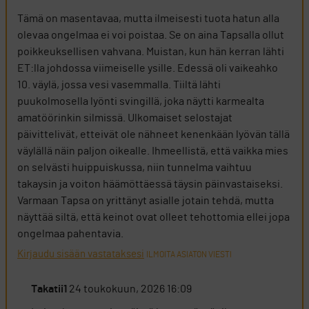
Tämä on masentavaa, mutta ilmeisesti tuota hatun alla
olevaa ongelmaa ei voi poistaa. Se on aina Tapsalla ollut
poikkeuksellisen vahvana. Muistan, kun hän kerran lähti
ET:lla johdossa viimeiselle ysille. Edessä oli vaikeahko
10. väylä, jossa vesi vasemmalla. Tiiltä lähti
puukolmosella lyönti svingillä, joka näytti karmealta
amatöörinkin silmissä. Ulkomaiset selostajat
päivittelivät, etteivät ole nähneet kenenkään lyövän tällä
väylällä näin paljon oikealle. Ihmeellistä, että vaikka mies
on selvästi huippuiskussa, niin tunnelma vaihtuu
takaysin ja voiton häämöttäessä täysin päinvastaiseksi.
Varmaan Tapsa on yrittänyt asialle jotain tehdä, mutta
näyttää siltä, että keinot ovat olleet tehottomia ellei jopa
ongelmaa pahentavia.
Kirjaudu sisään vastataksesi
ILMOITA ASIATON VIESTI
Takatii1
24 toukokuun, 2026 16:09