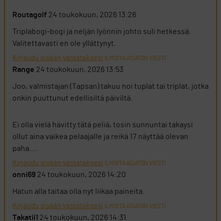
Routagolf
24 toukokuun, 2026 13:26
Triplabogi-bogi ja neljän lyönnin johto suli hetkessä.
Valitettavasti en ole yllättynyt.
Kirjaudu sisään vastataksesi
ILMOITA ASIATON VIESTI
Range
24 toukokuun, 2026 13:53
Joo, valmistajan (Tapsan) takuu noi tuplat tai triplat, jotka
onkin puuttunut edellisiltä päiviltä.
Ei olla vielä hävitty tätä peliä, tosin sunnuntai takaysi
ollut aina vaikea pelaajalle ja reikä 17 näyttää olevan
paha….
Kirjaudu sisään vastataksesi
ILMOITA ASIATON VIESTI
onni69
24 toukokuun, 2026 14:20
Hatun alla taitaa olla nyt liikaa paineita.
Kirjaudu sisään vastataksesi
ILMOITA ASIATON VIESTI
Takatii1
24 toukokuun, 2026 14:31