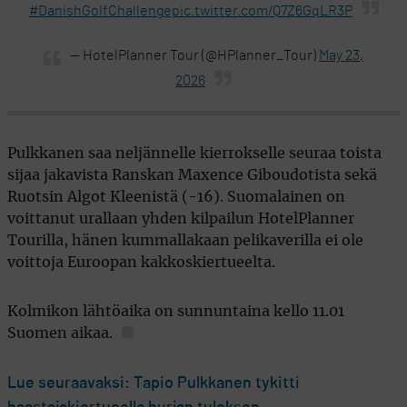
#DanishGolfChallenge
pic.twitter.com/Q7Z6GqLR3P
— HotelPlanner Tour (@HPlanner_Tour)
May 23,
2026
Pulkkanen saa neljännelle kierrokselle seuraa toista
sijaa jakavista Ranskan Maxence Giboudotista sekä
Ruotsin Algot Kleenistä (-16). Suomalainen on
voittanut urallaan yhden kilpailun HotelPlanner
Tourilla, hänen kummallakaan pelikaverilla ei ole
voittoja Euroopan kakkoskiertueelta.
Kolmikon lähtöaika on sunnuntaina kello 11.01
Suomen aikaa.
Lue seuraavaksi: Tapio Pulkkanen tykitti