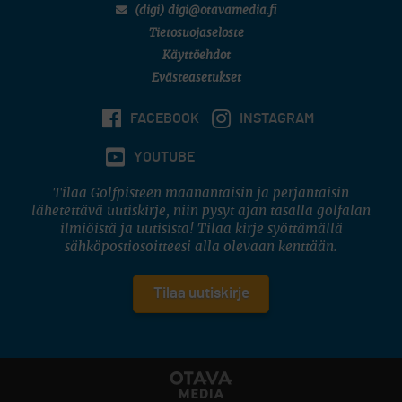
(digi) digi@otavamedia.fi
Tietosuojaseloste
Käyttöehdot
Evästeasetukset
FACEBOOK
INSTAGRAM
YOUTUBE
Tilaa Golfpisteen maanantaisin ja perjantaisin
lähetettävä uutiskirje, niin pysyt ajan tasalla golfalan
ilmiöistä ja uutisista! Tilaa kirje syöttämällä
sähköpostiosoitteesi alla olevaan kenttään.
Tilaa uutiskirje