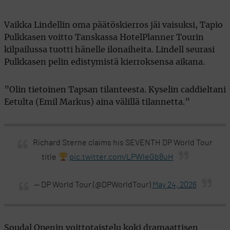
Vaikka Lindellin oma päätöskierros jäi vaisuksi, Tapio
Pulkkasen voitto Tanskassa HotelPlanner Tourin
kilpailussa tuotti hänelle ilonaiheita. Lindell seurasi
Pulkkasen pelin edistymistä kierroksensa aikana.
”Olin tietoinen Tapsan tilanteesta. Kyselin caddieltani
Eetulta (Emil Markus) aina välillä tilannetta.”
Richard Sterne claims his SEVENTH DP World Tour
title
pic.twitter.com/LPWleGb8uH
— DP World Tour (@DPWorldTour)
May 24, 2026
Soudal Openin voittotaistelu koki dramaattisen