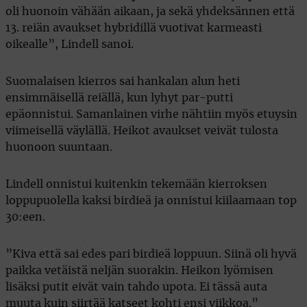
oli huonoin vähään aikaan, ja sekä yhdeksännen että
13. reiän avaukset hybridillä vuotivat karmeasti
oikealle”, Lindell sanoi.
Suomalaisen kierros sai hankalan alun heti
ensimmäisellä reiällä, kun lyhyt par-putti
epäonnistui. Samanlainen virhe nähtiin myös etuysin
viimeisellä väylällä. Heikot avaukset veivät tulosta
huonoon suuntaan.
Lindell onnistui kuitenkin tekemään kierroksen
loppupuolella kaksi birdieä ja onnistui kiilaamaan top
30:een.
”Kiva että sai edes pari birdieä loppuun. Siinä oli hyvä
paikka vetäistä neljän suorakin. Heikon lyömisen
lisäksi putit eivät vain tahdo upota. Ei tässä auta
muuta kuin siirtää katseet kohti ensi viikkoa.”