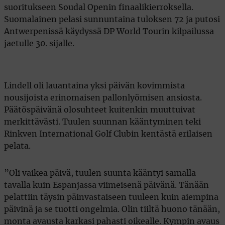
suoritukseen Soudal Openin finaalikierroksella.
Suomalainen pelasi sunnuntaina tuloksen 72 ja putosi
Antwerpenissä käydyssä DP World Tourin kilpailussa
jaetulle 30. sijalle.
Lindell oli lauantaina yksi päivän kovimmista
nousijoista erinomaisen pallonlyömisen ansiosta.
Päätöspäivänä olosuhteet kuitenkin muuttuivat
merkittävästi. Tuulen suunnan kääntyminen teki
Rinkven International Golf Clubin kentästä erilaisen
pelata.
”Oli vaikea päivä, tuulen suunta kääntyi samalla
tavalla kuin Espanjassa viimeisenä päivänä. Tänään
pelattiin täysin päinvastaiseen tuuleen kuin aiempina
päivinä ja se tuotti ongelmia. Olin tiiltä huono tänään,
monta avausta karkasi pahasti oikealle. Kympin avaus