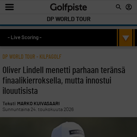
DP WORLD TOUR
- Live Scoring -
DP WORLD TOUR
-
KILPAGOLF
Oliver Lindell menetti parhaan teränsä
finaalikierroksella, mutta innostui
ilouutisista
Teksti
MARKO KUIVASAARI
Sunnuntaina 24. toukokuuta 2026