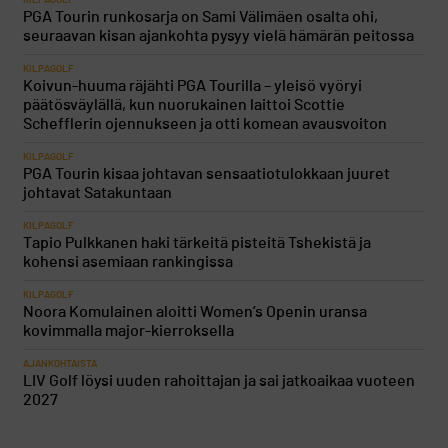
KILPAGOLF
PGA Tourin runkosarja on Sami Välimäen osalta ohi,
seuraavan kisan ajankohta pysyy vielä hämärän peitossa
KILPAGOLF
Koivun-huuma räjähti PGA Tourilla – yleisö vyöryi
päätösväylällä, kun nuorukainen laittoi Scottie
Schefflerin ojennukseen ja otti komean avausvoiton
KILPAGOLF
PGA Tourin kisaa johtavan sensaatiotulokkaan juuret
johtavat Satakuntaan
KILPAGOLF
Tapio Pulkkanen haki tärkeitä pisteitä Tshekistä ja
kohensi asemiaan rankingissa
KILPAGOLF
Noora Komulainen aloitti Women’s Openin uransa
kovimmalla major-kierroksella
AJANKOHTAISTA
LIV Golf löysi uuden rahoittajan ja sai jatkoaikaa vuoteen
2027