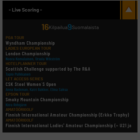
- Live Scoring -
16
9
Kilpailua
Suomalaista
PGA TOUR
Wyndham Championship
LADIES EUROPEAN TOUR
London Championship
Noora Komulainen, Ursula Wikström
HOTELPLANNER TOUR
Scottish Challenge supported by The R&A
Tapio Pulkkanen
LET ACCESS SERIES
CSK Steel Women´S Open
Anna Backman, Katri Bakker, Elina Saksa
EPSON TOUR
Smoky Mountain Championship
Kiira Riihijärvi
AMATÖÖRIGOLF
Finnish International Amateur Championship (Erkko Trophy)
AMATÖÖRIGOLF
Finnish International Ladies' Amateur Championship (+ U21 ja
U18/FJT/Aulanko)
KORN FERRY TOUR