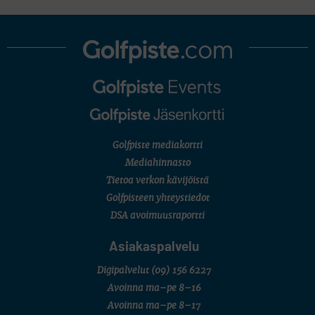
Pinnacle Bank Championship
LEGENDS TOUR
Staysure PGA Seniors Championship
AMATÖÖRIGOLF
U.S. Women's Amateur Championship
AMATÖÖRIGOLF
English Boys' (U14) Open Amateur Stroke Play Championship
Eeli Krankka, Lionel Mutikainen
MUU
Kivitippu Classic Invitational 2026
LIV GOLF
New York
Golfpiste mediakortti
SM-KILPAILUT
SM-reikäpeli (M50/Kymen Golf)
Mediahinnasto
FINNISH JUNIOR TOUR
Tietoa verkon kävijöistä
7 (U18 ja U21/pojat/Tahko)
MID TOUR
Golfpisteen yhteystiedot
6 (Archipelagia Golf)
DSA avoimuusraportti
Asiakaspalvelu
Digipalvelut
(09) 156 6227
Avoinna ma–pe 8–16
Avoinna ma–pe 8–17