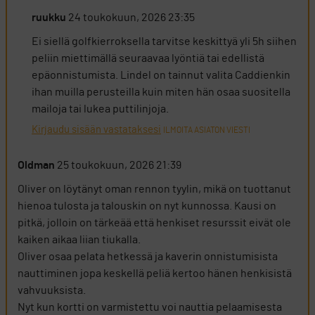
ruukku
24 toukokuun, 2026 23:35
Ei siellä golfkierroksella tarvitse keskittyä yli 5h siihen
peliin miettimällä seuraavaa lyöntiä tai edellistä
epäonnistumista. Lindel on tainnut valita Caddienkin
ihan muilla perusteilla kuin miten hän osaa suositella
mailoja tai lukea puttilinjoja.
Kirjaudu sisään vastataksesi
ILMOITA ASIATON VIESTI
Oldman
25 toukokuun, 2026 21:39
Oliver on löytänyt oman rennon tyylin, mikä on tuottanut
hienoa tulosta ja talouskin on nyt kunnossa. Kausi on
pitkä, jolloin on tärkeää että henkiset resurssit eivät ole
kaiken aikaa liian tiukalla.
Oliver osaa pelata hetkessä ja kaverin onnistumisista
nauttiminen jopa keskellä peliä kertoo hänen henkisistä
vahvuuksista.
Nyt kun kortti on varmistettu voi nauttia pelaamisesta