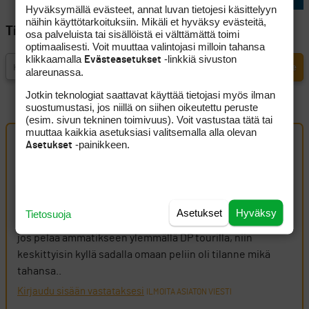
Hyväksymällä evästeet, annat luvan tietojesi käsittelyyn
näihin käyttötarkoituksiin. Mikäli et hyväksy evästeitä,
Tilaa Golfpisteen uutiskirje
osa palveluista tai sisällöistä ei välttämättä toimi
optimaalisesti. Voit muuttaa valintojasi milloin tahansa
klikkaamalla
-linkkiä sivuston
Evästeasetukset
alareunassa.
Jotkin teknologiat saattavat käyttää tietojasi myös ilman
suostumustasi, jos niillä on siihen oikeutettu peruste
(esim. sivun tekninen toimivuus). Voit vastustaa tätä tai
muuttaa kaikkia asetuksiasi valitsemalla alla olevan
-painikkeen.
Asetukset
Artikkelin kommentit (3 kpl)
Range
24 toukokuun, 2026 20:55
Asetukset
Hyväksy
Tietosuoja
Joo ymmärrän että ”kaverin hyvä tulos” kiinnostaa, mutta
jos pelaa ammatikseen ylemmällä DP tourilla, niin
keskittyisin kyllä sadalla omaan peliin oli tilanne mikä
tahansa..
Kirjaudu sisään vastataksesi
ILMOITA ASIATON VIESTI