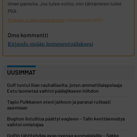
ilman paineita. Jos tulee voitto, niin tähtäimeen tulee
PGA.
Kirjaudu sisään vastataksesi
ILMOITA ASIATON VIESTI
Oma kommentti
Kirjaudu sisään kommentoidaksesi
UUSIMMAT
Golf tuntui liian rauhalliselta, joten ammattilaispelaaja
Eetu Isometsä vaihtoi päälajikseen hiihdon
Tapio Pulkkanen eteni jatkoon ja paransi rutkasti
asemiaan
Bogiton ilotulitus päättyi eagleen – Talin kenttäennätys
vaihtoi omistajaa
Golfin tähtitehdas avaa ovensa suomalaisille – Sakke