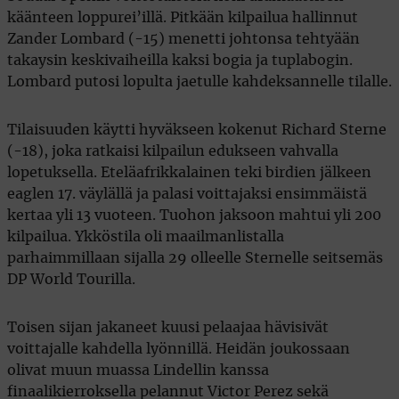
käänteen loppurei’illä. Pitkään kilpailua hallinnut
Zander Lombard (-15) menetti johtonsa tehtyään
takaysin keskivaiheilla kaksi bogia ja tuplabogin.
Lombard putosi lopulta jaetulle kahdeksannelle tilalle.
Tilaisuuden käytti hyväkseen kokenut Richard Sterne
(-18), joka ratkaisi kilpailun edukseen vahvalla
lopetuksella. Eteläafrikkalainen teki birdien jälkeen
eaglen 17. väylällä ja palasi voittajaksi ensimmäistä
kertaa yli 13 vuoteen. Tuohon jaksoon mahtui yli 200
kilpailua. Ykköstila oli maailmanlistalla
parhaimmillaan sijalla 29 olleelle Sternelle seitsemäs
DP World Tourilla.
Toisen sijan jakaneet kuusi pelaajaa hävisivät
voittajalle kahdella lyönnillä. Heidän joukossaan
olivat muun muassa Lindellin kanssa
finaalikierroksella pelannut Victor Perez sekä