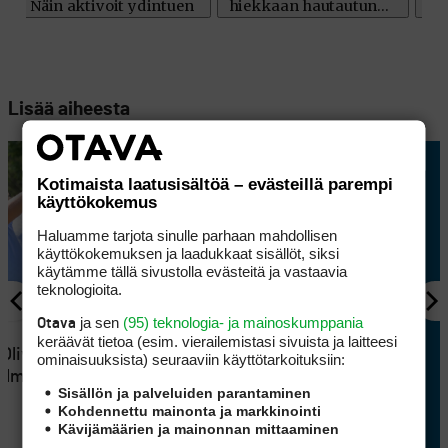
Lisää aiheesta
Kotimaista laatusisältöä – evästeillä parempi
käyttökokemus
Haluamme tarjota sinulle parhaan mahdollisen
käyttökokemuksen ja laadukkaat sisällöt, siksi
käytämme tällä sivustolla evästeitä ja vastaavia
teknologioita.
ja sen
(95) teknologia- ja mainoskumppania
Otava
KILPAGOLF
9
keräävät tietoa (esim. vierailemis­tasi sivuista ja laitteesi
 Oliver
Oliver Lindellin rautapeli oli
ominaisuuk­sista) seuraaviin käyttötarkoituksiin:
elma suli
timanttia, mutta putteri jätti
Sisällön ja palveluiden parantaminen
jossiteltavaa
Kohdennettu mainonta ja markkinointi
Kävijämäärien ja mainonnan mittaaminen