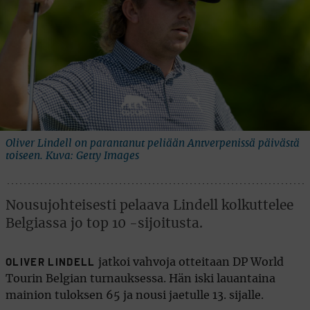
Oliver Lindell on parantanut peliään Antverpenissä päivästä
toiseen. Kuva: Getty Images
Nousujohteisesti pelaava Lindell kolkuttelee
Belgiassa jo top 10 -sijoitusta.
jatkoi vahvoja otteitaan DP World
OLIVER LINDELL
Tourin Belgian turnauksessa. Hän iski lauantaina
mainion tuloksen 65 ja nousi jaetulle 13. sijalle.