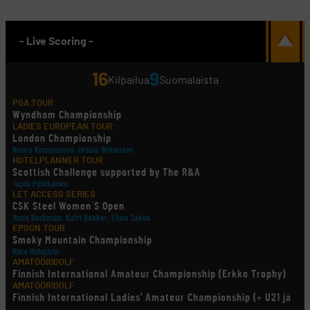
- Live Scoring -
16
9
Kilpailua
Suomalaista
PGA TOUR
Wyndham Championship
LADIES EUROPEAN TOUR
London Championship
Noora Komulainen, Ursula Wikström
HOTELPLANNER TOUR
Scottish Challenge supported by The R&A
Tapio Pulkkanen
LET ACCESS SERIES
CSK Steel Women´S Open
Anna Backman, Katri Bakker, Elina Saksa
EPSON TOUR
Smoky Mountain Championship
Kiira Riihijärvi
AMATÖÖRIGOLF
Finnish International Amateur Championship (Erkko Trophy)
AMATÖÖRIGOLF
Finnish International Ladies' Amateur Championship (+ U21 ja