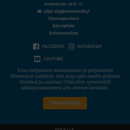
Avoinna ma–pe 8–17
(digi) digi@otavamedia.fi
Tietosuojaseloste
Käyttöehdot
Evästeasetukset
FACEBOOK
INSTAGRAM
YOUTUBE
Tilaa Golfpisteen maanantaisin ja perjantaisin
lähetettävä uutiskirje, niin pysyt ajan tasalla golfalan
ilmiöistä ja uutisista! Tilaa kirje syöttämällä
sähköpostiosoitteesi alla olevaan kenttään.
Tilaa uutiskirje