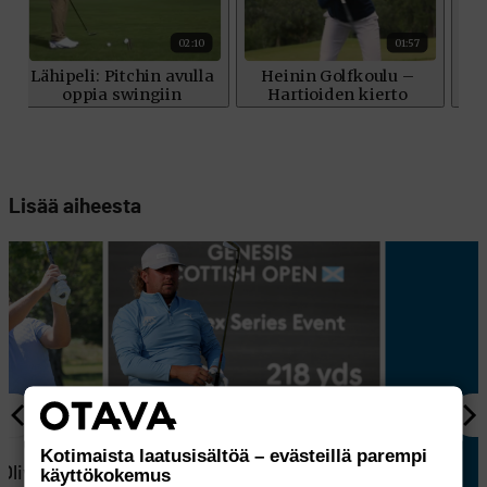
Lisää aiheesta
KILPAGOLF
9
Kotimaista laatusisältöä – evästeillä parempi
 Oliver
Oliver Lindellin rautapeli oli
käyttökokemus