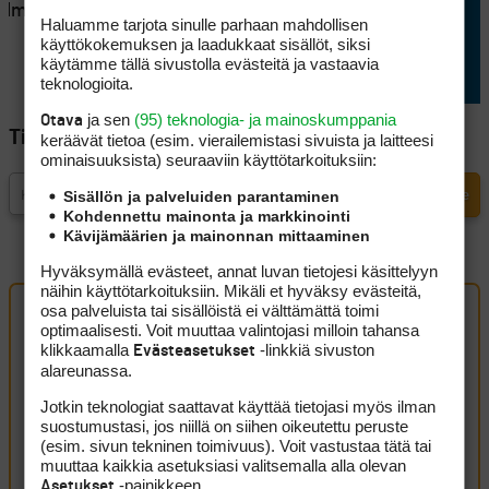
elma suli
timanttia, mutta putteri jätti
Haluamme tarjota sinulle parhaan mahdollisen
jossiteltavaa
käyttökokemuksen ja laadukkaat sisällöt, siksi
käytämme tällä sivustolla evästeitä ja vastaavia
teknologioita.
ja sen
(95) teknologia- ja mainoskumppania
Otava
Tilaa Golfpisteen uutiskirje
keräävät tietoa (esim. vierailemis­tasi sivuista ja laitteesi
ominaisuuk­sista) seuraaviin käyttötarkoituksiin:
Sisällön ja palveluiden parantaminen
Kohdennettu mainonta ja markkinointi
Kävijämäärien ja mainonnan mittaaminen
Hyväksymällä evästeet, annat luvan tietojesi käsittelyyn
näihin käyttötarkoituksiin. Mikäli et hyväksy evästeitä,
osa palveluista tai sisällöistä ei välttämättä toimi
optimaalisesti. Voit muuttaa valintojasi milloin tahansa
Artikkelin kommentit (2 kpl)
klikkaamalla
-linkkiä sivuston
Evästeasetukset
alareunassa.
msalo
23 toukokuun, 2026 18:36
Jotkin teknologiat saattavat käyttää tietojasi myös ilman
suostumustasi, jos niillä on siihen oikeutettu peruste
Lindellillä aina mahtavaa venymistä ja parantamista koko
(esim. sivun tekninen toimivuus). Voit vastustaa tätä tai
muuttaa kaikkia asetuksiasi valitsemalla alla olevan
viikonlopun ajan. Mahtava henkinen kantti.
-painikkeen.
Asetukset