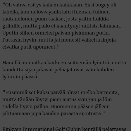
”Oli vahva esitys kaiken kaikkiaan. Yksi bogey oli
lähellä, kun nelosväylällä lähti hieman tulinen
rautanelonen puun taakse, josta yritin hukkia
griinille, mutta pallo ei kääntynyt raffista lainkaan.
Upotin siihen onneksi päivän pisimmän putin.
Puttasin hyvin, mutta jäi monesti vaikeita linjoja
eivätkä putit uponneet.”
Hänellä on matkaa kärkeen seitsemän lyöntiä, mutta
kuudetta sijaa jakavat pelaajat ovat vain kahden
lyönnin päässä.
”Ensimmäiset kaksi päivää olivat melko karmeita,
mutta tänään löytyi pieni ajatus svingiin ja löin
todella hyvin palloa. Huomenna pääsee jälleen
jahtaamaan jopa kauden parasta sijoitusta.”
Rinkven International Golf Clubin kentällä pelattavaa