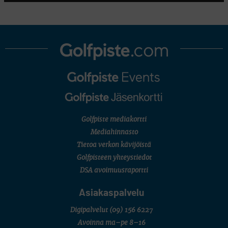
U18/FJT/Aulanko)
KORN FERRY TOUR
Pinnacle Bank Championship
LEGENDS TOUR
Staysure PGA Seniors Championship
AMATÖÖRIGOLF
U.S. Women's Amateur Championship
AMATÖÖRIGOLF
English Boys' (U14) Open Amateur Stroke Play Championship
Eeli Krankka, Lionel Mutikainen
MUU
Kivitippu Classic Invitational 2026
LIV GOLF
New York
Golfpiste mediakortti
SM-KILPAILUT
SM-reikäpeli (M50/Kymen Golf)
Mediahinnasto
FINNISH JUNIOR TOUR
Tietoa verkon kävijöistä
7 (U18 ja U21/pojat/Tahko)
MID TOUR
Golfpisteen yhteystiedot
6 (Archipelagia Golf)
DSA avoimuusraportti
Asiakaspalvelu
Digipalvelut
(09) 156 6227
Avoinna ma–pe 8–16