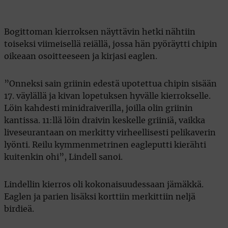
Bogittoman kierroksen näyttävin hetki nähtiin
toiseksi viimeisellä reiällä, jossa hän pyöräytti chipin
oikeaan osoitteeseen ja kirjasi eaglen.
”Onneksi sain griinin edestä upotettua chipin sisään
17. väylällä ja kivan lopetuksen hyvälle kierrokselle.
Löin kahdesti minidraiverilla, joilla olin griinin
kantissa. 11:llä löin draivin keskelle griiniä, vaikka
liveseurantaan on merkitty virheellisesti pelikaverin
lyönti. Reilu kymmenmetrinen eagleputti kierähti
kuitenkin ohi”, Lindell sanoi.
Lindellin kierros oli kokonaisuudessaan jämäkkä.
Eaglen ja parien lisäksi korttiin merkittiin neljä
birdieä.