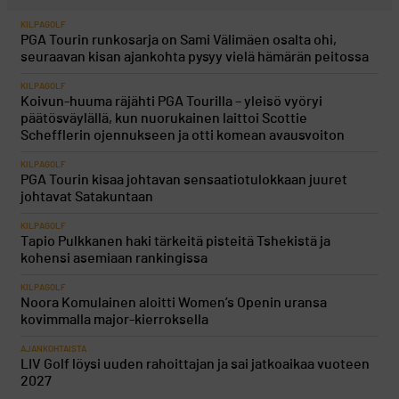
KILPAGOLF
PGA Tourin runkosarja on Sami Välimäen osalta ohi,
seuraavan kisan ajankohta pysyy vielä hämärän peitossa
KILPAGOLF
Koivun-huuma räjähti PGA Tourilla – yleisö vyöryi
päätösväylällä, kun nuorukainen laittoi Scottie
Schefflerin ojennukseen ja otti komean avausvoiton
KILPAGOLF
PGA Tourin kisaa johtavan sensaatiotulokkaan juuret
johtavat Satakuntaan
KILPAGOLF
Tapio Pulkkanen haki tärkeitä pisteitä Tshekistä ja
kohensi asemiaan rankingissa
KILPAGOLF
Noora Komulainen aloitti Women’s Openin uransa
kovimmalla major-kierroksella
AJANKOHTAISTA
LIV Golf löysi uuden rahoittajan ja sai jatkoaikaa vuoteen
2027