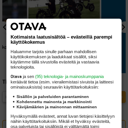
AJANKOHTAISTA
Kotimaista laatusisältöä – evästeillä parempi
en
Lappajärvellä kisataan
käyttökokemus
atkoaikaa
sunnuntaina hyvin
Haluamme tarjota sinulle parhaan mahdollisen
erikoisessa golftriathlonissa
käyttökokemuksen ja laadukkaat sisällöt, siksi
käytämme tällä sivustolla evästeitä ja vastaavia
teknologioita.
ja sen
(95) teknologia- ja mainoskumppania
Otava
keräävät tietoa (esim. vierailemis­tasi sivuista ja laitteesi
Tilaa Golfpisteen uutiskirje
ominaisuuk­sista) seuraaviin käyttötarkoituksiin:
Sisällön ja palveluiden parantaminen
Kohdennettu mainonta ja markkinointi
Kävijämäärien ja mainonnan mittaaminen
Hyväksymällä evästeet, annat luvan tietojesi käsittelyyn
näihin käyttötarkoituksiin. Mikäli et hyväksy evästeitä,
osa palveluista tai sisällöistä ei välttämättä toimi