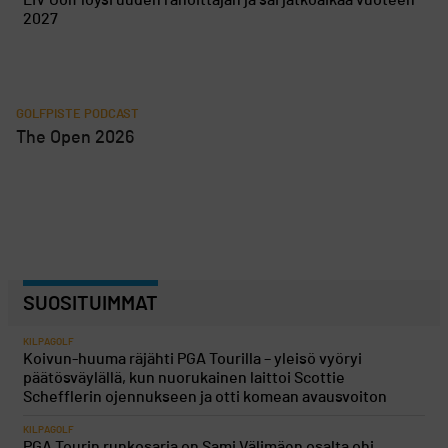
LIV Golf löysi uuden rahoittajan ja sai jatkoaikaa vuoteen
2027
GOLFPISTE PODCAST
The Open 2026
SUOSITUIMMAT
KILPAGOLF
Koivun-huuma räjähti PGA Tourilla – yleisö vyöryi
päätösväylällä, kun nuorukainen laittoi Scottie
Schefflerin ojennukseen ja otti komean avausvoiton
KILPAGOLF
PGA Tourin runkosarja on Sami Välimäen osalta ohi,