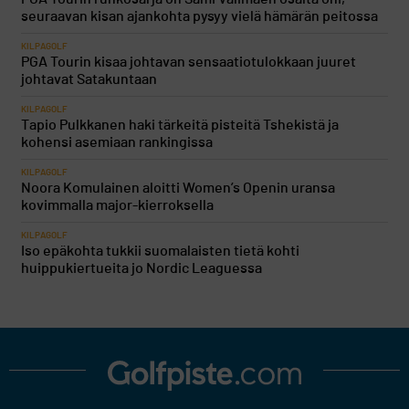
seuraavan kisan ajankohta pysyy vielä hämärän peitossa
KILPAGOLF
PGA Tourin kisaa johtavan sensaatiotulokkaan juuret
johtavat Satakuntaan
KILPAGOLF
Tapio Pulkkanen haki tärkeitä pisteitä Tshekistä ja
kohensi asemiaan rankingissa
KILPAGOLF
Noora Komulainen aloitti Women’s Openin uransa
kovimmalla major-kierroksella
KILPAGOLF
Iso epäkohta tukkii suomalaisten tietä kohti
huippukiertueita jo Nordic Leaguessa