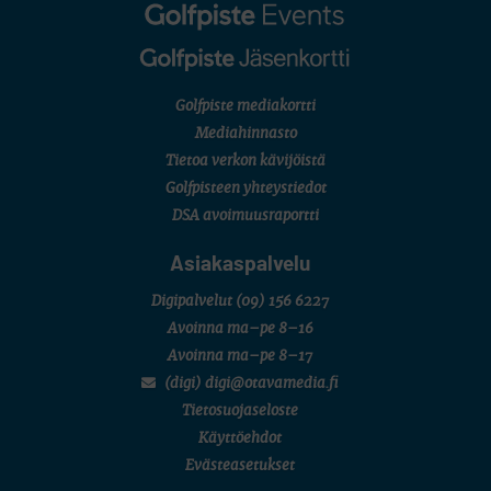
Golfpiste mediakortti
Mediahinnasto
Tietoa verkon kävijöistä
Golfpisteen yhteystiedot
DSA avoimuusraportti
Asiakaspalvelu
Digipalvelut
(09) 156 6227
Avoinna ma–pe 8–16
Avoinna ma–pe 8–17
(digi) digi@otavamedia.fi
Tietosuojaseloste
Käyttöehdot
Evästeasetukset