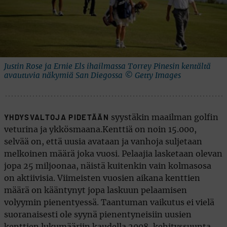
Justin Rose ja Ernie Els ihailmassa Torrey Pinesin kentältä
avautuvia näkymiä San Diegossa © Getty Images
syystäkin maailman golfin
YHDYSVALTOJA PIDETÄÄN
veturina ja ykkösmaana.Kenttiä on noin 15.000,
selvää on, että uusia avataan ja vanhoja suljetaan
melkoinen määrä joka vuosi. Pelaajia lasketaan olevan
jopa 25 miljoonaa, näistä kuitenkin vain kolmasosa
on aktiivisia. Viimeisten vuosien aikana kenttien
määrä on kääntynyt jopa laskuun pelaamisen
volyymin pienentyessä. Taantuman vaikutus ei vielä
suoranaisesti ole syynä pienentyneisiin uusien
kenttien lukumääriin kaudella 2008, kehityssuunta