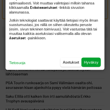
Oma kommentti
optimaalisesti. Voit muuttaa valintojasi milloin tahansa
klikkaamalla
-linkkiä sivuston
Evästeasetukset
Kirjaudu sisään kommentoidaksesi
alareunassa.
Jotkin teknologiat saattavat käyttää tietojasi myös ilman
suostumustasi, jos niillä on siihen oikeutettu peruste
(esim. sivun tekninen toimivuus). Voit vastustaa tätä tai
UUSIMMAT
muuttaa kaikkia asetuksiasi valitsemalla alla olevan
-painikkeen.
Asetukset
Golfin tähtitehdas avaa ovensa suomalaisille – Sakke
Siltala ja Veikka Viskari tekevät U.S. Amateurissa historiaa
Älä jää jumiin siihen, miltä svingi näyttää
Asetukset
Hyväksy
Tietosuoja
Tapio Pulkkanen heräsi takaysillä ja rakensi hyvän
lähtöaseman
PGA Tourin runkosarja on Sami Välimäen osalta ohi,
seuraavan kisan ajankohta pysyy vielä hämärän peitossa
Saku Ellilä otti kaiken ilon irti aamulähdöstä Erkko
Trophyn avauspäivänä