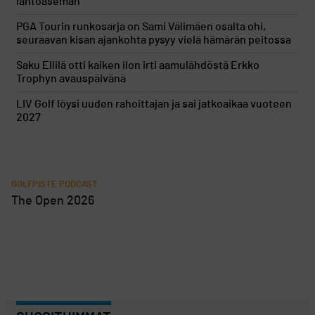
lähtöaseman
PGA Tourin runkosarja on Sami Välimäen osalta ohi,
seuraavan kisan ajankohta pysyy vielä hämärän peitossa
Saku Ellilä otti kaiken ilon irti aamulähdöstä Erkko
Trophyn avauspäivänä
LIV Golf löysi uuden rahoittajan ja sai jatkoaikaa vuoteen
2027
GOLFPISTE PODCAST
The Open 2026