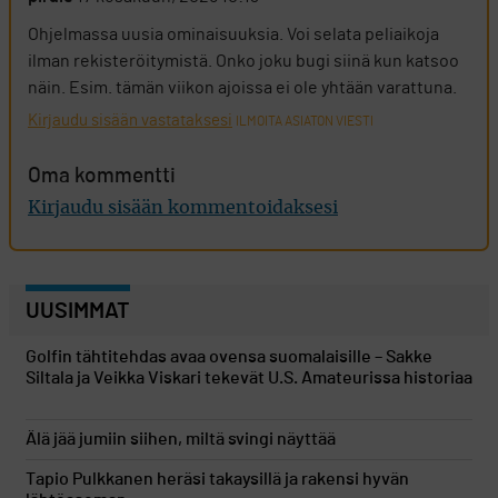
Ohjelmassa uusia ominaisuuksia. Voi selata peliaikoja
ilman rekisteröitymistä. Onko joku bugi siinä kun katsoo
näin. Esim. tämän viikon ajoissa ei ole yhtään varattuna.
Kirjaudu sisään vastataksesi
ILMOITA ASIATON VIESTI
Oma kommentti
Kirjaudu sisään kommentoidaksesi
UUSIMMAT
Golfin tähtitehdas avaa ovensa suomalaisille – Sakke
Siltala ja Veikka Viskari tekevät U.S. Amateurissa historiaa
Älä jää jumiin siihen, miltä svingi näyttää
Tapio Pulkkanen heräsi takaysillä ja rakensi hyvän