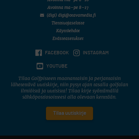
Avoinna ma–pe 8–16
Avoinna ma–pe 8–17
(digi) digi@otavamedia.fi
Tietosuojaseloste
Käyttöehdot
Evästeasetukset
FACEBOOK
INSTAGRAM
YOUTUBE
Tilaa Golfpisteen maanantaisin ja perjantaisin
lähetettävä uutiskirje, niin pysyt ajan tasalla golfalan
ilmiöistä ja uutisista! Tilaa kirje syöttämällä
sähköpostiosoitteesi alla olevaan kenttään.
Tilaa uutiskirje