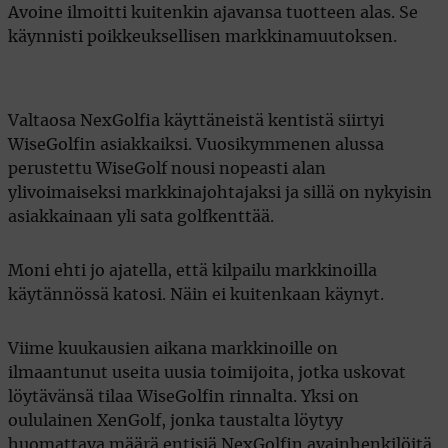
Avoine ilmoitti kuitenkin ajavansa tuotteen alas. Se
käynnisti poikkeuksellisen markkinamuutoksen.
Valtaosa NexGolfia käyttäneistä kentistä siirtyi
WiseGolfin asiakkaiksi. Vuosikymmenen alussa
perustettu WiseGolf nousi nopeasti alan
ylivoimaiseksi markkinajohtajaksi ja sillä on nykyisin
asiakkainaan yli sata golfkenttää.
Moni ehti jo ajatella, että kilpailu markkinoilla
käytännössä katosi. Näin ei kuitenkaan käynyt.
Viime kuukausien aikana markkinoille on
ilmaantunut useita uusia toimijoita, jotka uskovat
löytävänsä tilaa WiseGolfin rinnalta. Yksi on
oululainen XenGolf, jonka taustalta löytyy
huomattava määrä entisiä NexGolfin avainhenkilöitä.