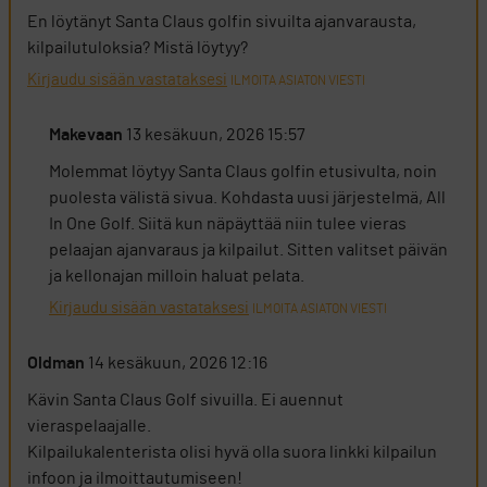
En löytänyt Santa Claus golfin sivuilta ajanvarausta,
kilpailutuloksia? Mistä löytyy?
Kirjaudu sisään vastataksesi
ILMOITA ASIATON VIESTI
Makevaan
13 kesäkuun, 2026 15:57
Molemmat löytyy Santa Claus golfin etusivulta, noin
puolesta välistä sivua. Kohdasta uusi järjestelmä, All
In One Golf. Siitä kun näpäyttää niin tulee vieras
pelaajan ajanvaraus ja kilpailut. Sitten valitset päivän
ja kellonajan milloin haluat pelata.
Kirjaudu sisään vastataksesi
ILMOITA ASIATON VIESTI
Oldman
14 kesäkuun, 2026 12:16
Kävin Santa Claus Golf sivuilla. Ei auennut
vieraspelaajalle.
Kilpailukalenterista olisi hyvä olla suora linkki kilpailun
infoon ja ilmoittautumiseen!