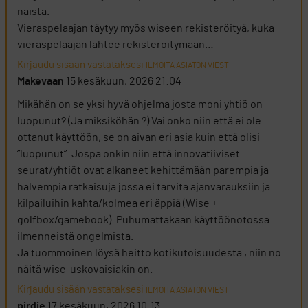
näistä.
Vieraspelaajan täytyy myös wiseen rekisteröityä, kuka
vieraspelaajan lähtee rekisteröitymään…
Kirjaudu sisään vastataksesi
ILMOITA ASIATON VIESTI
Makevaan
15 kesäkuun, 2026 21:04
Mikähän on se yksi hyvä ohjelma josta moni yhtiö on
luopunut? (Ja miksiköhän ?) Vai onko niin että ei ole
ottanut käyttöön, se on aivan eri asia kuin että olisi
”luopunut”. Jospa onkin niin että innovatiiviset
seurat/yhtiöt ovat alkaneet kehittämään parempia ja
halvempia ratkaisuja jossa ei tarvita ajanvarauksiin ja
kilpailuihin kahta/kolmea eri äppiä (Wise +
golfbox/gamebook). Puhumattakaan käyttöönotossa
ilmenneistä ongelmista.
Ja tuommoinen löysä heitto kotikutoisuudesta , niin no
näitä wise-uskovaisiakin on.
Kirjaudu sisään vastataksesi
ILMOITA ASIATON VIESTI
pirdie
17 kesäkuun, 2026 10:13