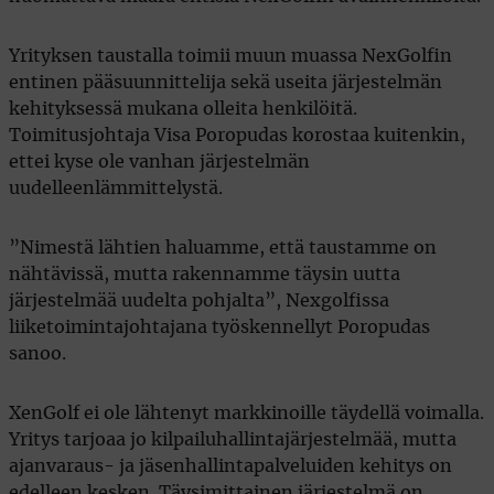
Yrityksen taustalla toimii muun muassa NexGolfin
entinen pääsuunnittelija sekä useita järjestelmän
kehityksessä mukana olleita henkilöitä.
Toimitusjohtaja Visa Poropudas korostaa kuitenkin,
ettei kyse ole vanhan järjestelmän
uudelleenlämmittelystä.
”Nimestä lähtien haluamme, että taustamme on
nähtävissä, mutta rakennamme täysin uutta
järjestelmää uudelta pohjalta”, Nexgolfissa
liiketoimintajohtajana työskennellyt Poropudas
sanoo.
XenGolf ei ole lähtenyt markkinoille täydellä voimalla.
Yritys tarjoaa jo kilpailuhallintajärjestelmää, mutta
ajanvaraus- ja jäsenhallintapalveluiden kehitys on
edelleen kesken. Täysimittainen järjestelmä on