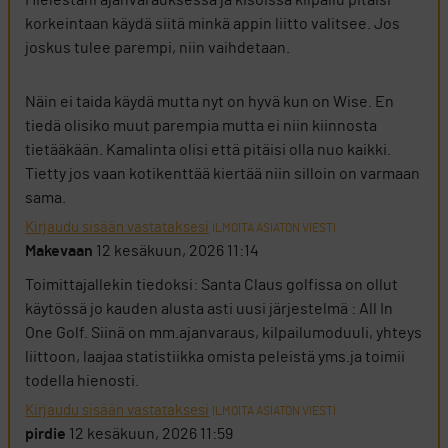
Mielestäni ajanvarauksessa ja kisoissa kilpailu pitäisi
korkeintaan käydä siitä minkä appin liitto valitsee. Jos
joskus tulee parempi, niin vaihdetaan.
Näin ei taida käydä mutta nyt on hyvä kun on Wise. En
tiedä olisiko muut parempia mutta ei niin kiinnosta
tietääkään. Kamalinta olisi että pitäisi olla nuo kaikki.
Tietty jos vaan kotikenttää kiertää niin silloin on varmaan
sama.
Kirjaudu sisään vastataksesi
ILMOITA ASIATON VIESTI
Makevaan
12 kesäkuun, 2026 11:14
Toimittajallekin tiedoksi: Santa Claus golfissa on ollut
käytössä jo kauden alusta asti uusi järjestelmä : All In
One Golf. Siinä on mm.ajanvaraus, kilpailumoduuli, yhteys
liittoon, laajaa statistiikka omista peleistä yms.ja toimii
todella hienosti.
Kirjaudu sisään vastataksesi
ILMOITA ASIATON VIESTI
pirdie
12 kesäkuun, 2026 11:59