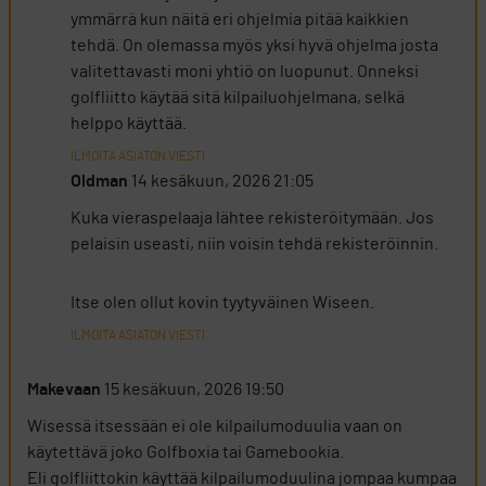
ymmärrä kun näitä eri ohjelmia pitää kaikkien
tehdä. On olemassa myös yksi hyvä ohjelma josta
valitettavasti moni yhtiö on luopunut. Onneksi
golfliitto käytää sitä kilpailuohjelmana, selkä
helppo käyttää.
ILMOITA ASIATON VIESTI
Oldman
14 kesäkuun, 2026 21:05
Kuka vieraspelaaja lähtee rekisteröitymään. Jos
pelaisin useasti, niin voisin tehdä rekisteröinnin.
Itse olen ollut kovin tyytyväinen Wiseen.
ILMOITA ASIATON VIESTI
Makevaan
15 kesäkuun, 2026 19:50
Wisessä itsessään ei ole kilpailumoduulia vaan on
käytettävä joko Golfboxia tai Gamebookia.
Eli golfliittokin käyttää kilpailumoduulina jompaa kumpaa