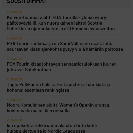
SUOSITUIMMAT
KILPAGOLF
Koivun-huuma räjähti PGA Tourilla – yleisö vyöryi
päätösväylällä, kun nuorukainen laittoi Scottie
Schefflerin ojennukseen ja otti komean avausvoiton
KILPAGOLF
PGA Tourin runkosarja on Sami Välimäen osalta ohi,
seuraavan kisan ajankohta pysyy vielä hämärän peitossa
KILPAGOLF
PGA Tourin kisaa johtavan sensaatiotulokkaan juuret
johtavat Satakuntaan
KILPAGOLF
Tapio Pulkkanen haki tärkeitä pisteitä Tshekistä ja
kohensi asemiaan rankingissa
KILPAGOLF
Noora Komulainen aloitti Women’s Openin uransa
kovimmalla major-kierroksella
KILPAGOLF
Iso epäkohta tukkii suomalaisten tietä kohti
huippukiertueita jo Nordic Leaguessa