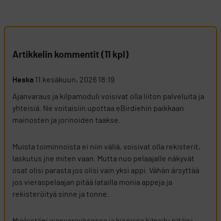
Artikkelin kommentit (11 kpl)
Heska
11 kesäkuun, 2026 18:19
Ajanvaraus ja kilpamoduli voisivat olla liiton palveluita ja
yhteisiä. Ne voitaisiin upottaa eBirdiehin paikkaan
mainosten ja jorinoiden taakse.
Muista toiminnoista ei niin väliä, voisivat olla rekisterit,
laskutus jne miten vaan. Mutta nuo pelaajalle näkyvät
osat olisi parasta jos olisi vain yksi appi. Vähän ärsyttää
jos vieraspelaajan pitää latailla monia appeja ja
rekisteröityä sinne ja tonne.