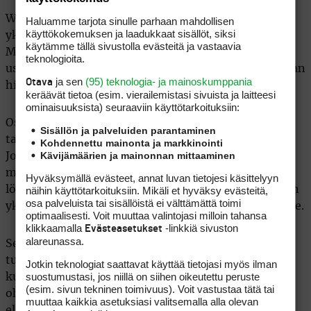
WiseGolfin asema on edelleen erittäin vahva, eikä
Haluamme tarjota sinulle parhaan mahdollisen
käyttökokemuksen ja laadukkaat sisällöt, siksi
yksikään haastaja uhkaa sitä hetkeen vakavasti.
käytämme tällä sivustolla evästeitä ja vastaavia
Markkinoilla on kuitenkin ensimmäistä kertaa
teknologioita.
useampi uusi vaihtoehto, jotka rakentavat tuotteitaan
ja sen
(95) teknologia- ja mainoskumppania
Otava
hieman erilaisista lähtökohdista.
keräävät tietoa (esim. vierailemis­tasi sivuista ja laitteesi
ominaisuuk­sista) seuraaviin käyttötarkoituksiin:
Osa korostaa avoimia integraatioita. Osa haluaa
Sisällön ja palveluiden parantaminen
tarjota mahdollisimman kattavan palvelupaketin.
Kohdennettu mainonta ja markkinointi
Kävijämäärien ja mainonnan mittaaminen
Jotkut hakevat kilpailuetua käytettävyydestä tai
monilajisesta ekosysteemistä. Yhteinen nimittäjä
Hyväksymällä evästeet, annat luvan tietojesi käsittelyyn
näihin käyttötarkoituksiin. Mikäli et hyväksy evästeitä,
löytyy kuitenkin NexGolfin jättämästä tyhjiöstä. Kun
osa palveluista tai sisällöistä ei välttämättä toimi
yksi aikakausi päättyi, syntyi tilaisuus uusille tulijoille.
optimaalisesti. Voit muuttaa valintojasi milloin tahansa
klikkaamalla
-linkkiä sivuston
Evästeasetukset
alareunassa.
Se, mikä onnistuu aidosti haastamaan WiseGolfin
tulevina vuosina, on vielä avoin kysymys. Selvää
Jotkin teknologiat saattavat käyttää tietojasi myös ilman
suostumustasi, jos niillä on siihen oikeutettu peruste
kuitenkin on, että suomalaisen golfalan
(esim. sivun tekninen toimivuus). Voit vastustaa tätä tai
ohjelmistomarkkina näyttää huomattavasti
muuttaa kaikkia asetuksiasi valitsemalla alla olevan
elinvoimaisemmalta kuin vielä vuosi sitten.