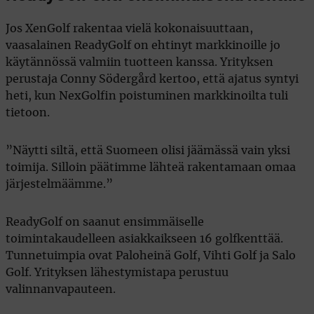
Jos XenGolf rakentaa vielä kokonaisuuttaan,
vaasalainen ReadyGolf on ehtinyt markkinoille jo
käytännössä valmiin tuotteen kanssa. Yrityksen
perustaja Conny Södergård kertoo, että ajatus syntyi
heti, kun NexGolfin poistuminen markkinoilta tuli
tietoon.
”Näytti siltä, että Suomeen olisi jäämässä vain yksi
toimija. Silloin päätimme lähteä rakentamaan omaa
järjestelmäämme.”
ReadyGolf on saanut ensimmäiselle
toimintakaudelleen asiakkaikseen 16 golfkenttää.
Tunnetuimpia ovat Paloheinä Golf, Vihti Golf ja Salo
Golf. Yrityksen lähestymistapa perustuu
valinnanvapauteen.