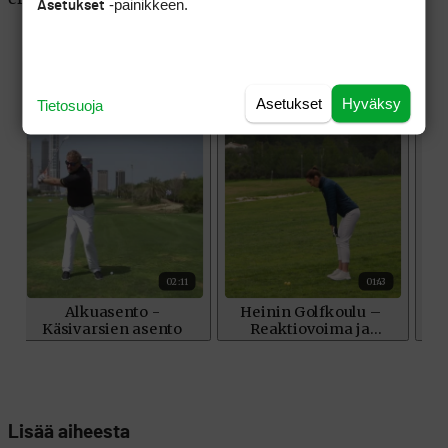
-painikkeen.
Asetukset
Asetukset
Hyväksy
Tietosuoja
Lisää aiheesta