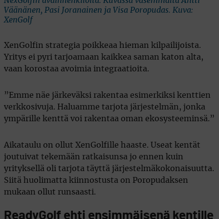
NexGolfin avainhenkilöitä. Kuvassa vasemmalta Antti
Väänänen, Pasi Joranainen ja Visa Poropudas. Kuva:
XenGolf
XenGolfin strategia poikkeaa hieman kilpailijoista.
Yritys ei pyri tarjoamaan kaikkea saman katon alta,
vaan korostaa avoimia integraatioita.
”Emme näe järkeväksi rakentaa esimerkiksi kenttien
verkkosivuja. Haluamme tarjota järjestelmän, jonka
ympärille kenttä voi rakentaa oman ekosysteeminsä.”
Aikataulu on ollut XenGolfille haaste. Useat kentät
joutuivat tekemään ratkaisunsa jo ennen kuin
yrityksellä oli tarjota täyttä järjestelmäkokonaisuutta.
Siitä huolimatta kiinnostusta on Poropudaksen
mukaan ollut runsaasti.
ReadyGolf ehti ensimmäisenä kentille