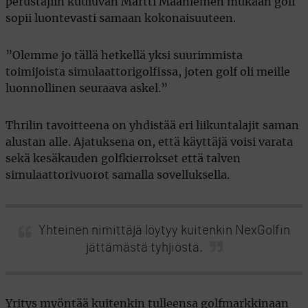
perustajiin kuuluvan Martti Maaniemen mukaan golf
sopii luontevasti samaan kokonaisuuteen.
”Olemme jo tällä hetkellä yksi suurimmista
toimijoista simulaattorigolfissa, joten golf oli meille
luonnollinen seuraava askel.”
Thrilin tavoitteena on yhdistää eri liikuntalajit saman
alustan alle. Ajatuksena on, että käyttäjä voisi varata
sekä kesäkauden golfkierrokset että talven
simulaattorivuorot samalla sovelluksella.
Yhteinen nimittäjä löytyy kuitenkin NexGolfin
jättämästä tyhjiöstä.
Yritys myöntää kuitenkin tulleensa golfmarkkinaan