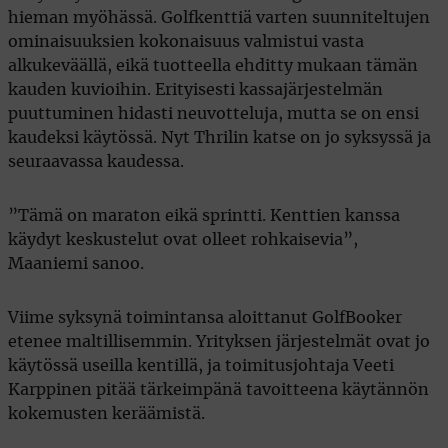
hieman myöhässä. Golfkenttiä varten suunniteltujen
ominaisuuksien kokonaisuus valmistui vasta
alkukeväällä, eikä tuotteella ehditty mukaan tämän
kauden kuvioihin. Erityisesti kassajärjestelmän
puuttuminen hidasti neuvotteluja, mutta se on ensi
kaudeksi käytössä. Nyt Thrilin katse on jo syksyssä ja
seuraavassa kaudessa.
”Tämä on maraton eikä sprintti. Kenttien kanssa
käydyt keskustelut ovat olleet rohkaisevia”,
Maaniemi sanoo.
Viime syksynä toimintansa aloittanut GolfBooker
etenee maltillisemmin. Yrityksen järjestelmät ovat jo
käytössä useilla kentillä, ja toimitusjohtaja Veeti
Karppinen pitää tärkeimpänä tavoitteena käytännön
kokemusten keräämistä.