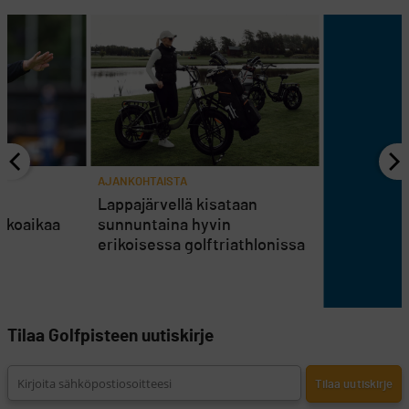
AJANKOHTAISTA
en
Lappajärvellä kisataan
atkoaikaa
sunnuntaina hyvin
erikoisessa golftriathlonissa
Tilaa Golfpisteen uutiskirje