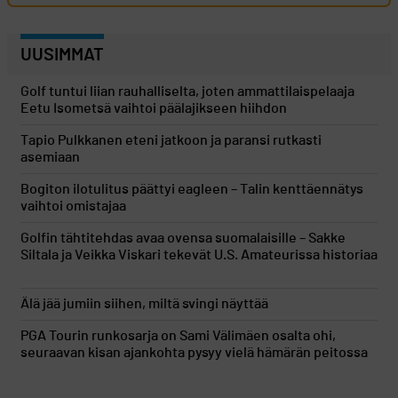
UUSIMMAT
Golf tuntui liian rauhalliselta, joten ammattilaispelaaja
Eetu Isometsä vaihtoi päälajikseen hiihdon
Tapio Pulkkanen eteni jatkoon ja paransi rutkasti
asemiaan
Bogiton ilotulitus päättyi eagleen – Talin kenttäennätys
vaihtoi omistajaa
Golfin tähtitehdas avaa ovensa suomalaisille – Sakke
Siltala ja Veikka Viskari tekevät U.S. Amateurissa historiaa
Älä jää jumiin siihen, miltä svingi näyttää
PGA Tourin runkosarja on Sami Välimäen osalta ohi,
seuraavan kisan ajankohta pysyy vielä hämärän peitossa