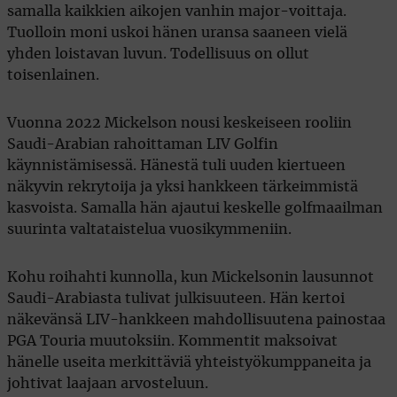
samalla kaikkien aikojen vanhin major-voittaja.
Tuolloin moni uskoi hänen uransa saaneen vielä
yhden loistavan luvun. Todellisuus on ollut
toisenlainen.
Vuonna 2022 Mickelson nousi keskeiseen rooliin
Saudi-Arabian rahoittaman LIV Golfin
käynnistämisessä. Hänestä tuli uuden kiertueen
näkyvin rekrytoija ja yksi hankkeen tärkeimmistä
kasvoista. Samalla hän ajautui keskelle golfmaailman
suurinta valtataistelua vuosikymmeniin.
Kohu roihahti kunnolla, kun Mickelsonin lausunnot
Saudi-Arabiasta tulivat julkisuuteen. Hän kertoi
näkevänsä LIV-hankkeen mahdollisuutena painostaa
PGA Touria muutoksiin. Kommentit maksoivat
hänelle useita merkittäviä yhteistyökumppaneita ja
johtivat laajaan arvosteluun.