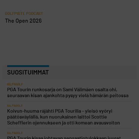
GOLFPISTE PODCAST
The Open 2026
SUOSITUIMMAT
KILPAGOLF
PGA Tourin runkosarja on Sami Välimäen osalta ohi,
seuraavan kisan ajankohta pysyy vielä hämärän peitossa
KILPAGOLF
Koivun-huuma räjähti PGA Tourilla – yleisö vyöryi
päätösväylällä, kun nuorukainen laittoi Scottie
Schefflerin ojennukseen ja otti komean avausvoiton
KILPAGOLF
PGA Tourin kisaa johtavan sensaatiotulokkaan juuret