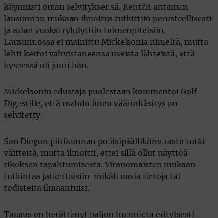
käynnisti oman selvityksensä. Kentän antaman
lausunnon mukaan ilmoitus tutkittiin perusteellisesti
ja asian vuoksi ryhdyttiin toimenpiteisiin.
Lausunnossa ei mainittu Mickelsonia nimeltä, mutta
lehti kertoi vahvistaneensa useista lähteistä, että
kyseessä oli juuri hän.
Mickelsonin edustaja puolestaan kommentoi Golf
Digestille, että mahdollinen väärinkäsitys on
selvitetty.
San Diegon piirikunnan poliisipäällikönvirasto tutki
väitteitä, mutta ilmoitti, ettei sillä ollut näyttöä
rikoksen tapahtumisesta. Viranomaisten mukaan
tutkintaa jatkettaisiin, mikäli uusia tietoja tai
todisteita ilmaantuisi.
Tapaus on herättänyt paljon huomiota erityisesti