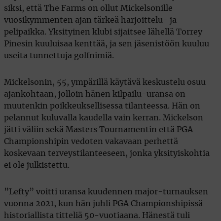
siksi, että The Farms on ollut Mickelsonille
vuosikymmenten ajan tärkeä harjoittelu- ja
pelipaikka. Yksityinen klubi sijaitsee lähellä Torrey
Pinesin kuuluisaa kenttää, ja sen jäsenistöön kuuluu
useita tunnettuja golfnimiä.
Mickelsonin, 55, ympärillä käytävä keskustelu osuu
ajankohtaan, jolloin hänen kilpailu-uransa on
muutenkin poikkeuksellisessa tilanteessa. Hän on
pelannut kuluvalla kaudella vain kerran. Mickelson
jätti väliin sekä Masters Tournamentin että PGA
Championshipin vedoten vakavaan perhettä
koskevaan terveystilanteeseen, jonka yksityiskohtia
ei ole julkistettu.
”Lefty” voitti uransa kuudennen major-turnauksen
vuonna 2021, kun hän juhli PGA Championshipissä
historiallista titteliä 50-vuotiaana. Hänestä tuli