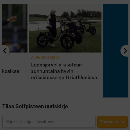
AJANKOHTAISTA
en
Lappajärvellä kisataan
atkoaikaa
sunnuntaina hyvin
erikoisessa golftriathlonissa
Tilaa Golfpisteen uutiskirje