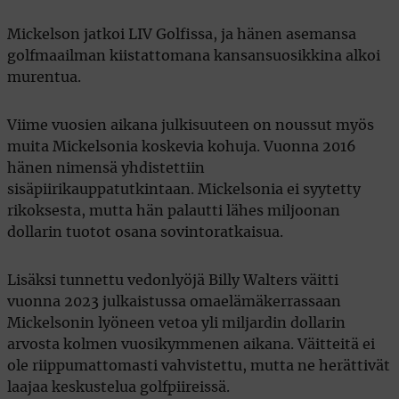
Mickelson jatkoi LIV Golfissa, ja hänen asemansa
golfmaailman kiistattomana kansansuosikkina alkoi
murentua.
Viime vuosien aikana julkisuuteen on noussut myös
muita Mickelsonia koskevia kohuja. Vuonna 2016
hänen nimensä yhdistettiin
sisäpiirikauppatutkintaan. Mickelsonia ei syytetty
rikoksesta, mutta hän palautti lähes miljoonan
dollarin tuotot osana sovintoratkaisua.
Lisäksi tunnettu vedonlyöjä Billy Walters väitti
vuonna 2023 julkaistussa omaelämäkerrassaan
Mickelsonin lyöneen vetoa yli miljardin dollarin
arvosta kolmen vuosikymmenen aikana. Väitteitä ei
ole riippumattomasti vahvistettu, mutta ne herättivät
laajaa keskustelua golfpiireissä.