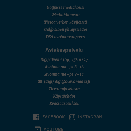
Golfpiste mediakortti
Mediahinnasto
Tietoa verkon kävijöistä
Golfpisteen yhteystiedot
DSA avoimuusraportti
Asiakaspalvelu
Digipalvelut
(09) 156 6227
Avoinna ma–pe 8–16
Avoinna ma–pe 8–17
(digi) digi@otavamedia.fi
Tietosuojaseloste
Käyttöehdot
Evästeasetukset
FACEBOOK
INSTAGRAM
YOUTUBE