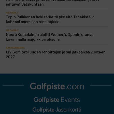
johtavat Satakuntaan
KILPAGOLF
Tapio Pulkkanen haki tärkeitä pisteitä Tshekistä ja
kohensi asemiaan rankingissa
KILPAGOLF
Noora Komulainen aloitti Women’s Openin uransa
kovimmalla major-kierroksella
AJANKOHTAISTA
LIV Golf löysi uuden rahoittajan ja sai jatkoaikaa vuoteen
2027