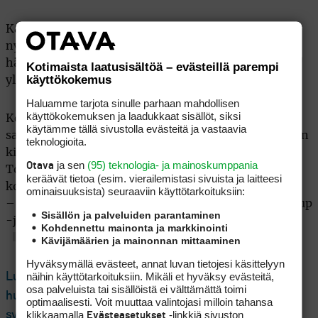
Kaikki tämä on muuttanut tapaa, jolla Mickelsoniin
nykyään suhtaudutaan. Vielä muutama vuosi sitten
hän oli ennen kaikkea golfin suuri viihdyttäjä ja
Kotimaista laatusisältöä – evästeillä parempi
käyttökokemus
yleisön suosikki.
Haluamme tarjota sinulle parhaan mahdollisen
käyttökokemuksen ja laadukkaat sisällöt, siksi
Kohut eivät kuitenkaan poista Mickelsonin
käytämme tällä sivustolla evästeitä ja vastaavia
saavutuksia. Hän on voittanut urallaan 45 PGA Tourin
teknologioita.
kilpailua, joista kuusi on majoreita. Masters
ja sen
(95) teknologia- ja mainoskumppania
Otava
Tournamentissa hän on saanut vihreän takin ylleen
keräävät tietoa (esim. vierailemis­tasi sivuista ja laitteesi
kolme kertaa. Lisäksi hän on ollut keskeinen hahmo
ominaisuuk­sista) seuraaviin käyttötarkoituksiin:
– niin hyvässä kuin pahassa – Yhdysvaltain Ryder Cup
Sisällön ja palveluiden parantaminen
-joukkueissa.
Kohdennettu mainonta ja markkinointi
Kävijämäärien ja mainonnan mittaaminen
Hyväksymällä evästeet, annat luvan tietojesi käsittelyyn
näihin käyttötarkoituksiin. Mikäli et hyväksy evästeitä,
Lue seuraavaksi: Phil Mickelson palkkasi
osa palveluista tai sisällöistä ei välttämättä toimi
huippujuristin käydäkseen vastaiskuun median
optimaalisesti. Voit muuttaa valintojasi milloin tahansa
klikkaamalla
-linkkiä sivuston
syytteitä vastaan
Evästeasetukset