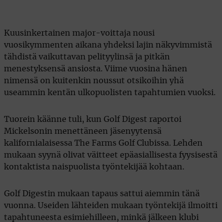
Kuusinkertainen major-voittaja nousi
vuosikymmenten aikana yhdeksi lajin näkyvimmistä
tähdistä vaikuttavan pelityylinsä ja pitkän
menestyksensä ansiosta. Viime vuosina hänen
nimensä on kuitenkin noussut otsikoihin yhä
useammin kentän ulkopuolisten tapahtumien vuoksi.
Tuorein käänne tuli, kun Golf Digest raportoi
Mickelsonin menettäneen jäsenyytensä
kalifornialaisessa The Farms Golf Clubissa. Lehden
mukaan syynä olivat väitteet epäasiallisesta fyysisestä
kontaktista naispuolista työntekijää kohtaan.
Golf Digestin mukaan tapaus sattui aiemmin tänä
vuonna. Useiden lähteiden mukaan työntekijä ilmoitti
tapahtuneesta esimiehilleen, minkä jälkeen klubi