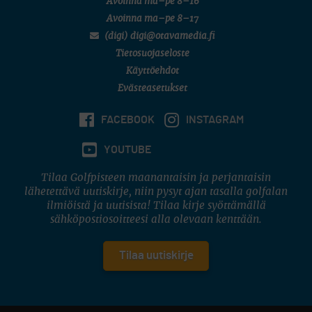
Avoinna ma–pe 8–16
Avoinna ma–pe 8–17
(digi) digi@otavamedia.fi
Tietosuojaseloste
Käyttöehdot
Evästeasetukset
FACEBOOK
INSTAGRAM
YOUTUBE
Tilaa Golfpisteen maanantaisin ja perjantaisin
lähetettävä uutiskirje, niin pysyt ajan tasalla golfalan
ilmiöistä ja uutisista! Tilaa kirje syöttämällä
sähköpostiosoitteesi alla olevaan kenttään.
Tilaa uutiskirje