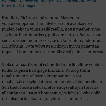
Whoopin ranneke killuu myös Nelly Kordan ranteessa.
Kuva: Getty Images
Kun Rory McIlroy tänä vuonna Mastersin
voittokamppailun tiimellyksessä löi avauksensa
puiden sekaan viimeisellä reiällä, nousi miehen syke
135 lyöntiin minuutissa, golf.com kertoo. Seuraavaan
suoritukseen mennessä syke oli kuitenkin pudonnut
121 lyöntiin. Data vahvisti McIlroyn kyvyn palauttaa
nopeasti kontrollinsa äärimmäisessä painetilanteessa.
Vielä dramaattisempi esimerkki nähtiin viime vuoden
Ryder Cupissa Bethpage Blackillä. Whoop toimi
tapahtuman virallisena kumppanina ja toi
reaaliaikaisen sykedatan suoraan televisiolähetyksiin.
Sen tiedotteista selviää, että Yhdysvaltojen toiveita
ylläpitäneen Justin Thomasin syke kävi 18. viheriöllä
ratkaisuputin aikana 159 lyönnissä minuutissa.