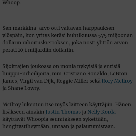
Whoop.
Sen markkina-arvo otti valtavan harppauksen
ylöspäin, kun yritys keräsi huhtikuussa 575 miljoonan
dollarin rahoituskierroksen, joka nosti yhtiön arvon
peräti 10,1 miljardiin dollariin.
Sijoittajien joukossa on monia nykyisiä ja entisiä
huippu-urheilijoita, mm. Cristiano Ronaldo, LeBron
James, Virgil van Dijk, Reggie Miller sekä
Rory McIlroy
ja Shane Lowry.
McIlroy lukeutuu itse myös laitteen käyttäjiin. Hänen
lisäkseen ainakin
Justin Thomas
ja
Nelly Korda
käyttävät Whoopia seuratakseen sykettään,
hengitystiheyttään, untaan ja palautumistaan.