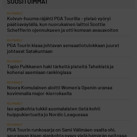
SUOSITUIMMAT
KILPAGOLF
Koivun-huuma räjähti PGA Tourilla – yleisö vyöryi
päätösväylällä, kun nuorukainen laittoi Scottie
Schefflerin ojennukseen ja otti komean avausvoiton
KILPAGOLF
PGA Tourin kisaa johtavan sensaatiotulokkaan juuret
johtavat Satakuntaan
KILPAGOLF
Tapio Pulkkanen haki tärkeitä pisteitä Tshekistä ja
kohensi asemiaan rankingissa
KILPAGOLF
Noora Komulainen aloitti Women’s Openin uransa
kovimmalla major-kierroksella
KILPAGOLF
Iso epäkohta tukkii suomalaisten tietä kohti
huippukiertueita jo Nordic Leaguessa
KILPAGOLF
PGA Tourin runkosarja on Sami Välimäen osalta ohi,
seuraavan kisan ajankohta pysyy vielä hämärän peitossa