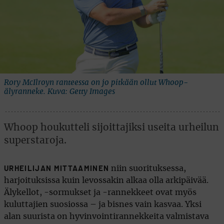
Rory McIlroyn ranteessa on jo pitkään ollut Whoop-
älyranneke. Kuva: Getty Images
Whoop houkutteli sijoittajiksi useita urheilun
superstaroja.
niin suorituksessa,
URHEILIJAN MITTAAMINEN
harjoituksissa kuin levossakin alkaa olla arkipäivää.
Älykellot, -sormukset ja -rannekkeet ovat myös
kuluttajien suosiossa – ja bisnes vain kasvaa. Yksi
alan suurista on hyvinvointirannekkeita valmistava