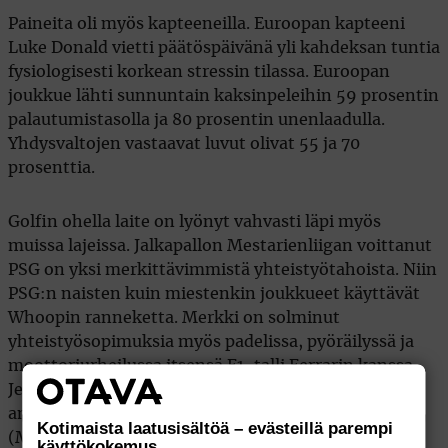
Paineita oli myös kapteeneilla. Euroopan kapteeni
Luke Donald vietti päätöspäivänä yli kahdeksan tuntia
fysiologisesti korkean stressin tilassa. Euroopan
joukkue lähti sunnuntain kaksinpeleihin 59 prosentin
palautumistasolla ja 80 prosentin unenlaadulla.
Yhdysvaltojen vastaavat luvut olivat 55 ja 70
prosenttia.
Golfin ohella laite on lyönyt vahvasti läpi myös
muissa lajeissa. Jalkapallon Mestarienliigan voittanut
PSG on yksi merkittävimmistä yhteistyötahoista. Niin
PSG:n naisten kuin miestenkin joukkueet käyttävät
Whoopin ranneketta. Merkki on solminut
yhteistyösopimuksia myös padelissa, pyöräilyssä ja
moottoriurheilussa itsensä F1-talli Ferrarin kanssa.
Jenkkisarjoissa laitetta on hyödynnetty
amerikkalaisessa jalkapallossa (NFL) ja baseballissa
Kotimaista laatusisältöä – evästeillä parempi
(MLB).
käyttökokemus