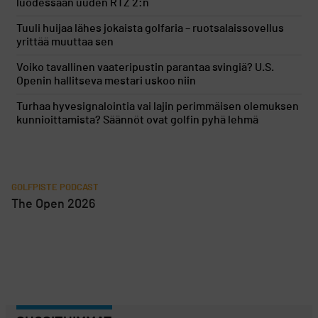
luodessaan uuden RTZ 2:n
Tuuli huijaa lähes jokaista golfaria – ruotsalaissovellus
yrittää muuttaa sen
Voiko tavallinen vaateripustin parantaa svingiä? U.S.
Openin hallitseva mestari uskoo niin
Turhaa hyvesignalointia vai lajin perimmäisen olemuksen
kunnioittamista? Säännöt ovat golfin pyhä lehmä
GOLFPISTE PODCAST
The Open 2026