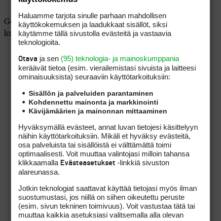
Haluamme tarjota sinulle parhaan mahdollisen
Golfin puolella Whoop on äskettäin uusinut
käyttökokemuksen ja laadukkaat sisällöt, siksi
käytämme tällä sivustolla evästeitä ja vastaavia
kumppanuutensa PGA Tourin kanssa.
teknologioita.
ja sen
(95) teknologia- ja mainoskumppania
Otava
keräävät tietoa (esim. vierailemis­tasi sivuista ja laitteesi
ominaisuuk­sista) seuraaviin käyttötarkoituksiin:
Sisällön ja palveluiden parantaminen
Kohdennettu mainonta ja markkinointi
Kävijämäärien ja mainonnan mittaaminen
Hyväksymällä evästeet, annat luvan tietojesi käsittelyyn
näihin käyttötarkoituksiin. Mikäli et hyväksy evästeitä,
osa palveluista tai sisällöistä ei välttämättä toimi
optimaalisesti. Voit muuttaa valintojasi milloin tahansa
klikkaamalla
-linkkiä sivuston
Evästeasetukset
alareunassa.
Jotkin teknologiat saattavat käyttää tietojasi myös ilman
suostumustasi, jos niillä on siihen oikeutettu peruste
(esim. sivun tekninen toimivuus). Voit vastustaa tätä tai
muuttaa kaikkia asetuksiasi valitsemalla alla olevan