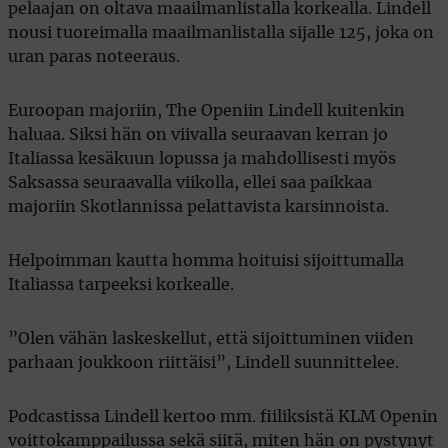
pelaajan on oltava maailmanlistalla korkealla. Lindell
nousi tuoreimalla maailmanlistalla sijalle 125, joka on
uran paras noteeraus.
Euroopan majoriin, The Openiin Lindell kuitenkin
haluaa. Siksi hän on viivalla seuraavan kerran jo
Italiassa kesäkuun lopussa ja mahdollisesti myös
Saksassa seuraavalla viikolla, ellei saa paikkaa
majoriin Skotlannissa pelattavista karsinnoista.
Helpoimman kautta homma hoituisi sijoittumalla
Italiassa tarpeeksi korkealle.
”Olen vähän laskeskellut, että sijoittuminen viiden
parhaan joukkoon riittäisi”, Lindell suunnittelee.
Podcastissa Lindell kertoo mm. fiiliksistä KLM Openin
voittokamppailussa sekä siitä, miten hän on pystynyt