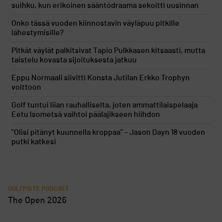
suihku, kun erikoinen sääntödraama sekoitti uusinnan
Onko tässä vuoden kiinnostavin väyläpuu pitkille
lähestymisille?
Pitkät väylät palkitsivat Tapio Pulkkasen kitsaasti, mutta
taistelu kovasta sijoituksesta jatkuu
Eppu Normaali siivitti Konsta Jutilan Erkko Trophyn
voittoon
Golf tuntui liian rauhalliselta, joten ammattilaispelaaja
Eetu Isometsä vaihtoi päälajikseen hiihdon
"Olisi pitänyt kuunnella kroppaa" – Jason Dayn 18 vuoden
putki katkesi
GOLFPISTE PODCAST
The Open 2026