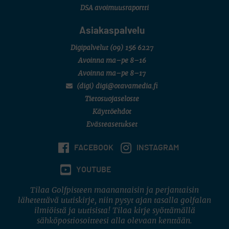
DSA avoimuusraportti
Asiakaspalvelu
Digipalvelut
(09) 156 6227
Avoinna ma–pe 8–16
Avoinna ma–pe 8–17
(digi) digi@otavamedia.fi
Tietosuojaseloste
Käyttöehdot
Evästeasetukset
FACEBOOK
INSTAGRAM
YOUTUBE
Tilaa Golfpisteen maanantaisin ja perjantaisin
lähetettävä uutiskirje, niin pysyt ajan tasalla golfalan
ilmiöistä ja uutisista! Tilaa kirje syöttämällä
sähköpostiosoitteesi alla olevaan kenttään.