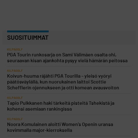
SUOSITUIMMAT
KILPAGOLF
PGA Tourin runkosarja on Sami Välimäen osalta ohi,
seuraavan kisan ajankohta pysyy vielä hämärän peitossa
KILPAGOLF
Koivun-huuma räjähti PGA Tourilla – yleisö vyöryi
päätösväylällä, kun nuorukainen laittoi Scottie
Schefflerin ojennukseen ja otti komean avausvoiton
KILPAGOLF
Tapio Pulkkanen haki tärkeitä pisteitä Tshekistä ja
kohensi asemiaan rankingissa
KILPAGOLF
Noora Komulainen aloitti Women’s Openin uransa
kovimmalla major-kierroksella