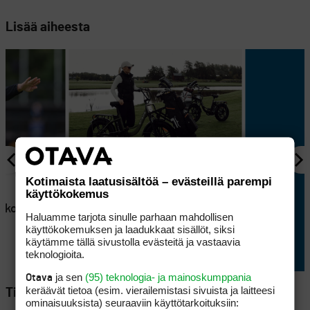
Lisää aiheesta
AJANKOHTAISTA
Kotimaista laatusisältöä – evästeillä parempi
käyttökokemus
en
Lappajärvellä kisataan
atkoaikaa
sunnuntaina hyvin
Haluamme tarjota sinulle parhaan mahdollisen
erikoisessa golftriathlonissa
käyttökokemuksen ja laadukkaat sisällöt, siksi
käytämme tällä sivustolla evästeitä ja vastaavia
teknologioita.
ja sen
(95) teknologia- ja mainoskumppania
Otava
keräävät tietoa (esim. vierailemis­tasi sivuista ja laitteesi
Tilaa Golfpisteen uutiskirje
ominaisuuk­sista) seuraaviin käyttötarkoituksiin: