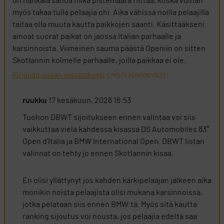
on hankala sanoa mikä pistemäärä riittää, koska voihan
myös takaa tulla pelaajia ohi. Aika vähissä noilla pelaajilla
taitaa olla muuta kautta paikkojen saanti. Käsittääkseni
ainoat suorat paikat on jaossa Italian parhaalle ja
karsinnoista. Viimeinen sauma päästä Openiin on sitten
Skotlannin kolmelle parhaalle, joilla paikkaa ei ole.
Kirjaudu sisään vastataksesi
ILMOITA ASIATON VIESTI
ruukku
17 kesäkuun, 2026 16:53
Tuohon DBWT sijoitukseen ennen valintaa voi siis
vaikkuttaa vielä kahdessa kisassa DS Automobiles 83°
Open d’Italia ja BMW International Open. DBWT listan
valinnat on tehty jo ennen Skotlannin kisaa.
En olisi yllättynyt jos kahden kärkipelaajan jälkeen aika
monikin noista pelaajista olisi mukana karsinnoissa,
jotka pelataan siis ennen BMW:tä. Myös sitä kautta
ranking sijoutus voi nousta, jos pelaajia edeltä saa