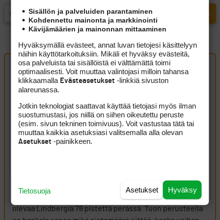
Sisällön ja palveluiden parantaminen
Kohdennettu mainonta ja markkinointi
Kävijämäärien ja mainonnan mittaaminen
Hyväksymällä evästeet, annat luvan tietojesi käsittelyyn
näihin käyttötarkoituksiin. Mikäli et hyväksy evästeitä,
osa palveluista tai sisällöistä ei välttämättä toimi
optimaalisesti. Voit muuttaa valintojasi milloin tahansa
klikkaamalla
-linkkiä sivuston
Evästeasetukset
Artikkelin kommentit (3 kpl)
alareunassa.
Jotkin teknologiat saattavat käyttää tietojasi myös ilman
ruukku
17 kesäkuun, 2026 16:24
suostumustasi, jos niillä on siihen oikeutettu peruste
(esim. sivun tekninen toimivuus). Voit vastustaa tätä tai
Katsoin The Open mukana olevat pelaajat 14 kesäkuuta ja
muuttaa kaikkia asetuksiasi valitsemalla alla olevan
vertasin sitä DBWT kärkeen, niin ilman paikkaa ovat
-painikkeen.
Asetukset
listan sijoilla olevat. 3 Schaper, 6 Chacarra, 7 Sullivan, 8
Bradburry, 10 Lindberg, 12 Wiesberger, 13 Guerrier, 15
Lindell. Eli paljon on kärjessä pelaajia joilla paikkaa ole.
Asetukset
Hyväksy
Tietosuoja
Lindell on tällähetkellä viimeisessä paikassa kiinni
olevaa Lindbergiä 76 pistettä perässä. Tuon perusteella