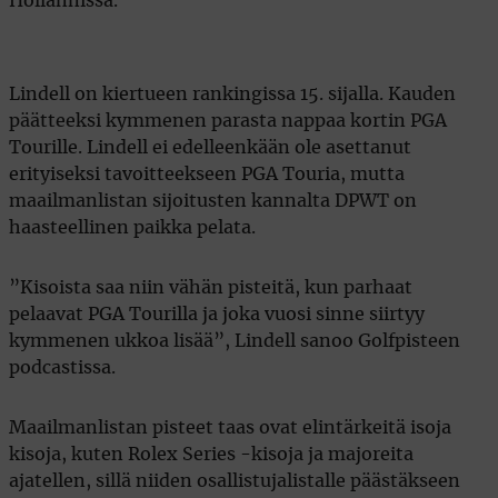
Hollannissa.
Lindell on kiertueen rankingissa 15. sijalla. Kauden
päätteeksi kymmenen parasta nappaa kortin PGA
Tourille. Lindell ei edelleenkään ole asettanut
erityiseksi tavoitteekseen PGA Touria, mutta
maailmanlistan sijoitusten kannalta DPWT on
haasteellinen paikka pelata.
”Kisoista saa niin vähän pisteitä, kun parhaat
pelaavat PGA Tourilla ja joka vuosi sinne siirtyy
kymmenen ukkoa lisää”, Lindell sanoo Golfpisteen
podcastissa.
Maailmanlistan pisteet taas ovat elintärkeitä isoja
kisoja, kuten Rolex Series -kisoja ja majoreita
ajatellen, sillä niiden osallistujalistalle päästäkseen